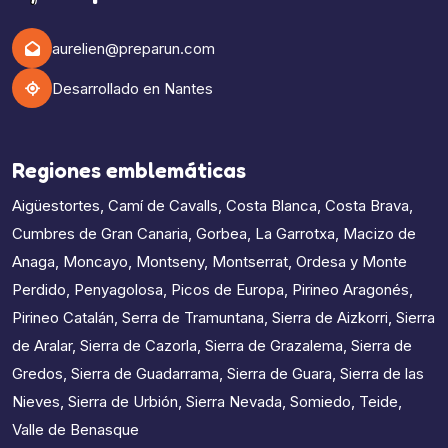
aurelien@preparun.com
Desarrollado en Nantes
Regiones emblemáticas
Aigüestortes
,
Camí de Cavalls
,
Costa Blanca
,
Costa Brava
,
Cumbres de Gran Canaria
,
Gorbea
,
La Garrotxa
,
Macizo de
Anaga
,
Moncayo
,
Montseny
,
Montserrat
,
Ordesa y Monte
Perdido
,
Penyagolosa
,
Picos de Europa
,
Pirineo Aragonés
,
Pirineo Catalán
,
Serra de Tramuntana
,
Sierra de Aizkorri
,
Sierra
de Aralar
,
Sierra de Cazorla
,
Sierra de Grazalema
,
Sierra de
Gredos
,
Sierra de Guadarrama
,
Sierra de Guara
,
Sierra de las
Nieves
,
Sierra de Urbión
,
Sierra Nevada
,
Somiedo
,
Teide
,
Valle de Benasque