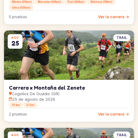
Media (25km)
Maratón (40km)
Trail (60km)
Relevos (74km)
Ultra (101km)
Ver la carrera →
5 pruebas
TRAIL
AGO
25
Carrera x Montaña del Zenete
Cogollos De Guadix (GR)
25 de agosto de 2026
13 km
27 km
Ver la carrera →
2 pruebas
TRAIL
AGO