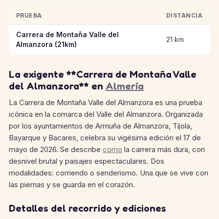
PRUEBA
DISTANCIA
Información clave de las pruebas de Carrera de Montaña Valle
Carrera de Montaña Valle del
21 km
Almanzora (21km)
La exigente **Carrera de Montaña Valle
del Almanzora** en
Almería
La Carrera de Montaña Valle del Almanzora es una prueba
icónica en la comarca del Valle del Almanzora. Organizada
por los ayuntamientos de Armuña de Almanzora, Tíjola,
Bayarque y Bacares, celebra su vigésima edición el 17 de
mayo de 2026. Se describe
como
la carrera más dura, con
desnivel brutal y paisajes espectaculares. Dos
modalidades: corriendo o senderismo. Una que se vive con
las piernas y se guarda en el corazón.
Detalles del recorrido y ediciones