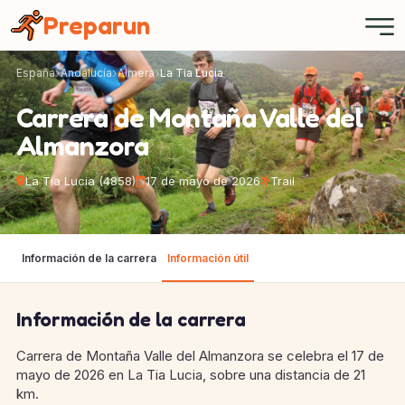
Panel de gestión de cookies
Preparun
España
Andalucía
Almera
La Tia Lucia
Carrera de Montaña Valle del
Almanzora
La Tia Lucia (4858)
17 de mayo de 2026
Trail
Información de la carrera
Información útil
Información de la carrera
Carrera de Montaña Valle del Almanzora se celebra el 17 de
mayo de 2026 en La Tia Lucia, sobre una distancia de 21
km.