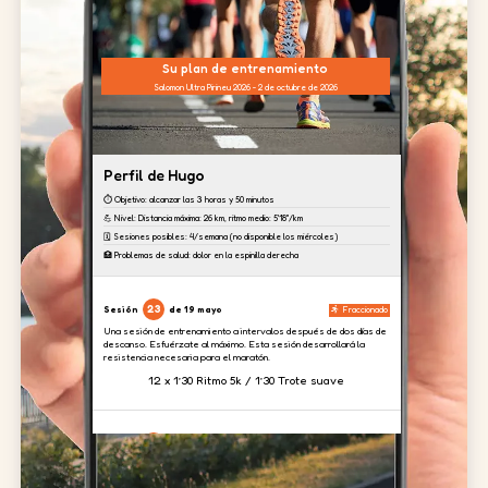
Su plan de entrenamiento
Salomon Ultra Pirineu 2026 - 2 de octubre de 2026
Perfil de Hugo
⏱️ Objetivo: alcanzar las 3 horas y 50 minutos
💪 Nivel: Distancia máxima: 26 km, ritmo medio: 5'18''/km
🗓️ Sesiones posibles: 4/semana (no disponible los miércoles)
🏥 Problemas de salud: dolor en la espinilla derecha
23
Sesión
de 19 mayo
Fraccionado
Una sesión de entrenamiento a intervalos después de dos días de
descanso. Esfuérzate al máximo. Esta sesión desarrollará la
resistencia necesaria para el maratón.
12 x 1’30 Ritmo 5k / 1’30 Trote suave
24
Sesión
de 20 mayo
Fortalecimiento
Hoy nos centramos en el trabajo de piernas para absorber el
desnivel previsto en la carrera.