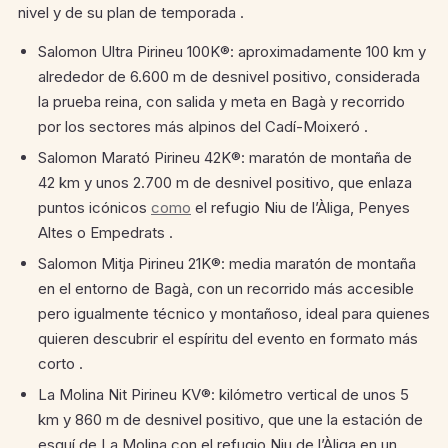
nivel y de su plan de temporada .
Salomon Ultra Pirineu 100K®: aproximadamente 100 km y
alrededor de 6.600 m de desnivel positivo, considerada
la prueba reina, con salida y meta en Bagà y recorrido
por los sectores más alpinos del Cadí-Moixeró .
Salomon Marató Pirineu 42K®: maratón de montaña de
42 km y unos 2.700 m de desnivel positivo, que enlaza
puntos icónicos
como
el refugio Niu de l’Àliga, Penyes
Altes o Empedrats .
Salomon Mitja Pirineu 21K®: media maratón de montaña
en el entorno de Bagà, con un recorrido más accesible
pero igualmente técnico y montañoso, ideal para quienes
quieren descubrir el espíritu del evento en formato más
corto .
La Molina Nit Pirineu KV®: kilómetro vertical de unos 5
km y 860 m de desnivel positivo, que une la estación de
esquí de La Molina con el refugio Niu de l’Àliga en un