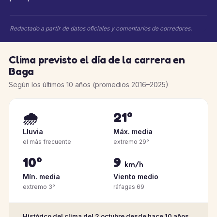
Redactado a partir de datos oficiales y comentarios de corredores.
Clima previsto el día de la carrera en
Baga
Según los últimos 10 años (promedios 2016–2025)
🌧️
21°
Lluvia
Máx. media
el más frecuente
extremo 29°
10°
9
km/h
Mín. media
Viento medio
extremo 3°
ráfagas 69
Histórico del clima del 2 octubre desde hace 10 años