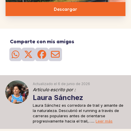
4 series
de 20
2 series
de 20
4 series
de 20
repeticiones
repeticiones
repeticiones
Descargar
en cada pierna
25
Sesión
de 23 mayo
Rodaje largo
La rodaje larga de la semana. Puede que se sienta cansado, pero
esto prepara su cuerpo para afrontar el "muro" que suele
Comparte con mis amigos
esperarle alrededor del kilómetro 25-30 de un maratón.
2h30 a un ritmo de 6'05''/km
26
Sesión
de 28 mayo
Rodaje de recuperación
Una carrera de recuperación de 30 minutos para ponerse en forma
después de la larga carrera de anteayer.
30 min a 6'15''/km
Actualizado el 6 de junio de 2026
Artículo escrito por :
Laura Sánchez
Laura Sánchez es corredora de trail y amante de
la naturaleza. Descubrió el running a través de
carreras populares antes de orientarse
progresivamente hacia el trail,…...
Leer más