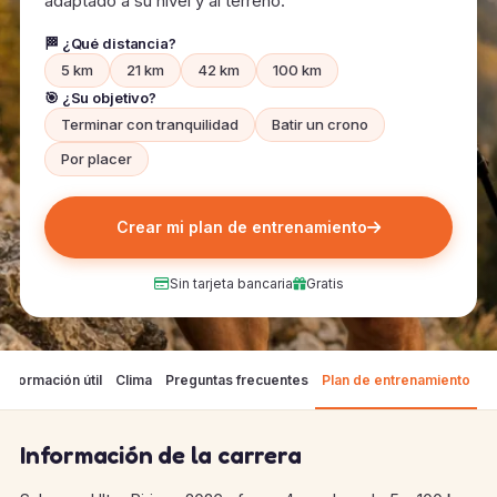
adaptado a su nivel y al terreno.
🏁 ¿Qué distancia?
5 km
21 km
42 km
100 km
🎯 ¿Su objetivo?
Terminar con tranquilidad
Batir un crono
Por placer
Crear mi plan de entrenamiento
Sin tarjeta bancaria
Gratis
Información útil
Clima
Preguntas frecuentes
Plan de entrenamiento
Información de la carrera