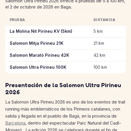
Salomon Ultra Pirineu 2026 ofrece 4 pruebas de 5 a 100 km,
el 2 de octubre de 2026 en Baga.
PRUEBA
DISTANCIA
Información clave de las pruebas de Salomon Ultra Pirineu 20
La Molina Nit Pirineu KV (5km)
5 km
Salomon Mitja Pirineu 21K
21 km
Salomon Marató Pirineu 42K
42 km
Salomon Ultra Pirineu 100K
100 km
Presentación de la Salomon Ultra Pirineu
2026
La Salomon Ultra Pirineu 2026 es uno de los eventos de trail
running más emblemáticos de los Pirineos catalanes, con
salida y llegada en el pueblo de Bagà, en la provincia de
Barcelona
, dentro del espectacular Parc Natural del Cadí-
Moixeró . La edición 2026 se celebrará durante el fin de