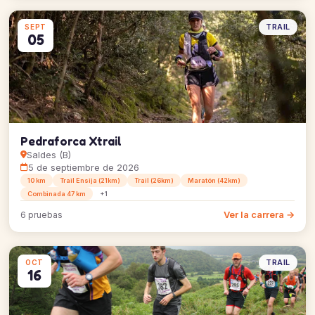
TRAIL
SEPT
05
Pedraforca Xtrail
Saldes (B)
5 de septiembre de 2026
10 km
Trail Ensija (21km)
Trail (26km)
Maratón (42km)
Combinada 47 km
+1
Ver la carrera →
6 pruebas
TRAIL
OCT
16