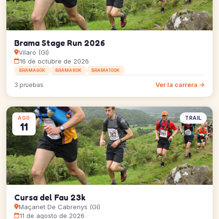
Brama Stage Run 2026
Vilaro (GI)
16 de octubre de 2026
BRAMA60K
BRAMA80K
BRAMA100K
Ver la carrera →
3 pruebas
TRAIL
AGO
11
Cursa del Fau 23k
Maçanet De Cabrenys (GI)
11 de agosto de 2026