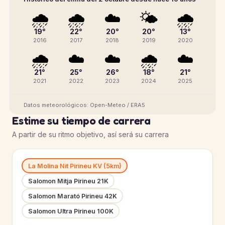
🌧️
🌧️
☁️
🌤️
🌧️
19°
22°
20°
20°
13°
2016
2017
2018
2019
2020
🌧️
☁️
☁️
🌧️
☁️
21°
25°
26°
18°
21°
2021
2022
2023
2024
2025
Datos meteorológicos: Open-Meteo / ERA5
Estime su tiempo de carrera
A partir de su ritmo objetivo, así será su carrera
La Molina Nit Pirineu KV (5km)
Salomon Mitja Pirineu 21K
Salomon Marató Pirineu 42K
Salomon Ultra Pirineu 100K