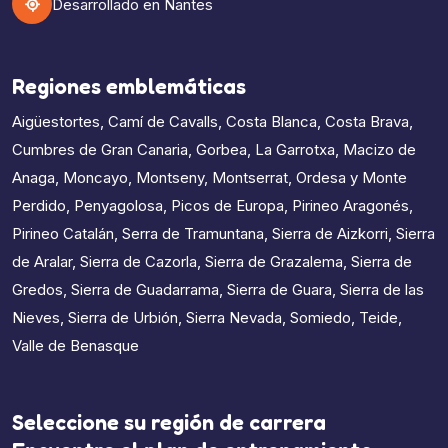
Desarrollado en Nantes
Regiones emblemáticas
Aigüestortes
,
Camí de Cavalls
,
Costa Blanca
,
Costa Brava
,
Cumbres de Gran Canaria
,
Gorbea
,
La Garrotxa
,
Macizo de
Anaga
,
Moncayo
,
Montseny
,
Montserrat
,
Ordesa y Monte
Perdido
,
Penyagolosa
,
Picos de Europa
,
Pirineo Aragonés
,
Pirineo Catalán
,
Serra de Tramuntana
,
Sierra de Aizkorri
,
Sierra
de Aralar
,
Sierra de Cazorla
,
Sierra de Grazalema
,
Sierra de
Gredos
,
Sierra de Guadarrama
,
Sierra de Guara
,
Sierra de las
Nieves
,
Sierra de Urbión
,
Sierra Nevada
,
Somiedo
,
Teide
,
Valle de Benasque
Seleccione su región de carrera