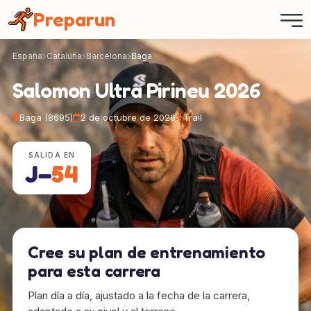
Panel de gestión de cookies
Preparun
España
Cataluña
Barcelona
Baga
Salomon Ultra Pirineu 2026
Baga (8695)
2 de octubre de 2026
Trail
SALIDA EN
J−
54
Cree su plan de entrenamiento
para esta carrera
Plan día a día, ajustado a la fecha de la carrera,