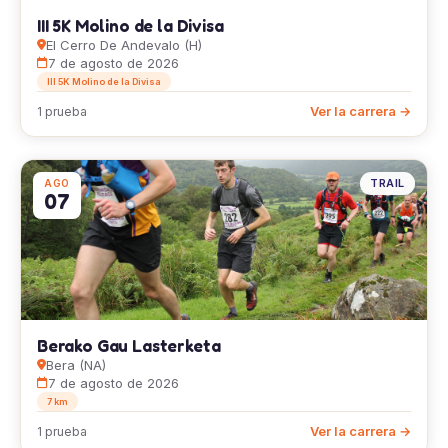
III 5K Molino de la Divisa
El Cerro De Andevalo (H)
7 de agosto de 2026
III 5K Molino de la Divisa
Ver la carrera →
1 prueba
TRAIL
AGO
07
Berako Gau Lasterketa
Bera (NA)
7 de agosto de 2026
7 km
Ver la carrera →
1 prueba