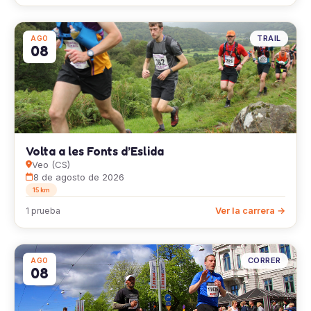
TRAIL
AGO
08
Volta a les Fonts d’Eslida
Veo (CS)
8 de agosto de 2026
15 km
Ver la carrera →
1 prueba
CORRER
AGO
08