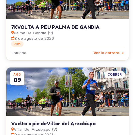
7K VOLTA A PEU PALMA DE GANDIA
Palma De Gandia (V)
8 de agosto de 2026
7 km
Ver la carrera →
1 prueba
CORRER
AGO
09
Vuelta a pie de Villar del Arzobispo
Villar Del Arzobispo (V)
9 de agosto de 2026