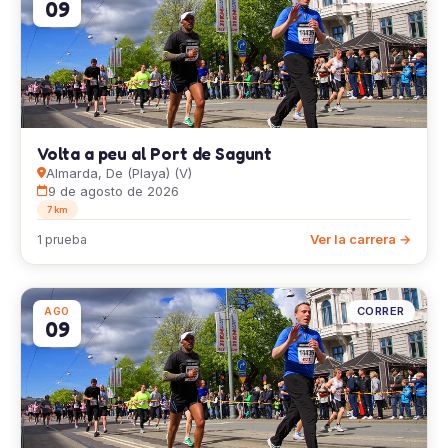
09
Volta a peu al Port de Sagunt
Almarda, De (Playa) (V)
9 de agosto de 2026
7 km
Ver la carrera →
1 prueba
CORRER
AGO
09