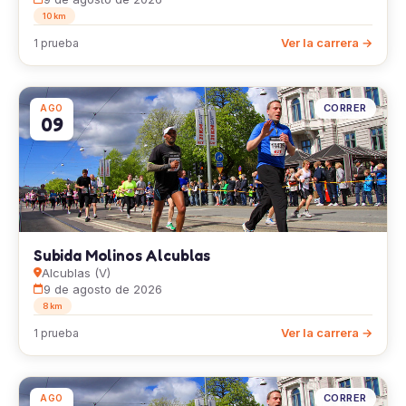
10 km
Ver la carrera →
1 prueba
CORRER
AGO
09
Subida Molinos Alcublas
Alcublas (V)
9 de agosto de 2026
8 km
Ver la carrera →
1 prueba
CORRER
AGO