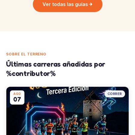
Ver todas las guías
SOBRE EL TERRENO
Últimas carreras añadidas por
%contributor%
CORRER
AGO
07