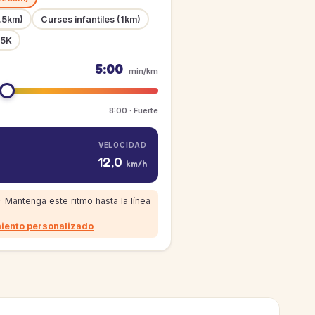
0.5km)
Curses infantiles (1km)
 5K
5:00
min/km
8:00 · Fuerte
VELOCIDAD
12,0
km/h
· Mantenga este ritmo hasta la línea
iento personalizado