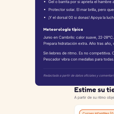
Gel o barrita por si aprieta el hambre 
Protector solar. El mar brilla, pero q
¡Y el dorsal 00 si donas! Apoya la lu
Meteorología típica
Junio en Cambrils: calor suave, 22-28°C.
Prepara hidratación extra. Año tras año,
Sin liebres de ritmo. Es no competitiva. Co
Pescador vibra con medallas para todas
Redactado a partir de datos oficiales y comentar
Estime su t
A partir de su ritmo obje
Curses infantiles (