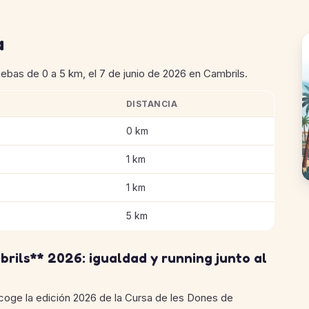
a
bas de 0 a 5 km, el 7 de junio de 2026 en Cambrils.
DISTANCIA
de les Dones de Cambrils
0 km
1 km
1 km
5 km
rils** 2026: igualdad y running junto al
 acoge la edición 2026 de la Cursa de les Dones de