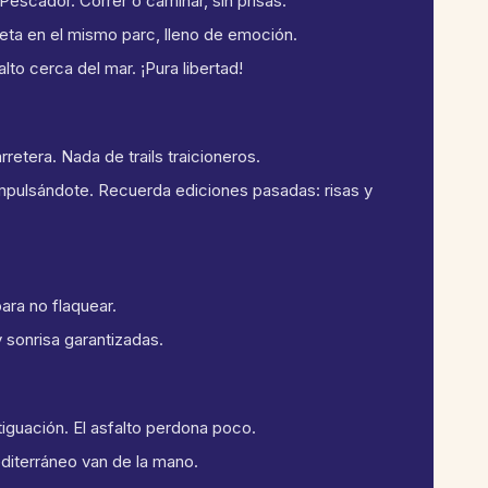
 Pescador. Correr o caminar, sin prisas.
eta en el mismo parc, lleno de emoción.
lto cerca del mar. ¡Pura libertad!
arretera. Nada de trails traicioneros.
 impulsándote. Recuerda ediciones pasadas: risas y
ara no flaquear.
y sonrisa garantizadas.
iguación. El asfalto perdona poco.
editerráneo van de la mano.