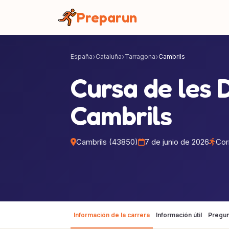
Panel de gestión de cookies
Preparun
España
Cataluña
Tarragona
Cambrils
Cursa de les 
Cambrils
Cambrils (43850)
7 de junio de 2026
Cor
Información de la carrera
Información útil
Pregun