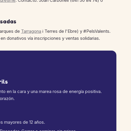
uretime
. Contacto: Joan Carbonell (641 50 84 74) o
asadas
marques de
Tarragona
i Terres de l'Ebre) y #PelsValents.
n donativos vía inscripciones y ventas solidarias.
ils
ento en la cara y una marea rosa de energía positiva.
corazón.
s mayores de 12 años.