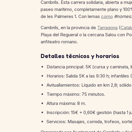
Cambrils. Esta carrera solidaria, abierta a m
paseo marítimo, completamente plano y 100% 
de les Palmeres 1. Con lemas
como
#nomesS
Cambrils, en la provincia de
Tarragona
(
Catal
Playa del Regueral o la cercana Salou con P
anfiteatro romano.
Detalles técnicos y horarios
Distancia principal: 5K (cursa y caminata, 
Horarios: Salida 5K a las 9:30 h; infantiles
Avituallamientos: Líquido en km 2,8; sólido a
Tiempo máximo: 75 minutos.
Altura máxima: 8 m.
Inscripción: 15€ + 0,60€ gestión (hasta 1 ju
Servicios: Masajes, comida, trofeos, sorteo