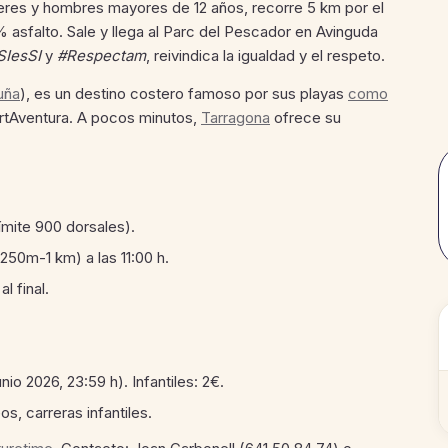
ujeres y hombres mayores de 12 años, recorre 5 km por el
asfalto. Sale y llega al Parc del Pescador en Avinguda
IesSI
y
#Respectam
, reivindica la igualdad y el respeto.
uña
), es un destino costero famoso por sus playas
como
ortAventura. A pocos minutos,
Tarragona
ofrece su
límite 900 dorsales).
 (250m-1 km) a las 11:00 h.
l final.
nio 2026, 23:59 h). Infantiles: 2€.
s, carreras infantiles.