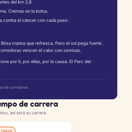
antes del km 2,8.
uema. Cremas en la bolsa.
cha contra el cáncer con cada paso.
 Brisa marina que refresca. Pero el sol pega fuerte.
 corredoras vencen el calor con sonrisas.
rre por ti, por ellas, por la causa. El Parc del
.
ios de corredores.
iempo de carrera
tivo, así será su carrera
0.25km)