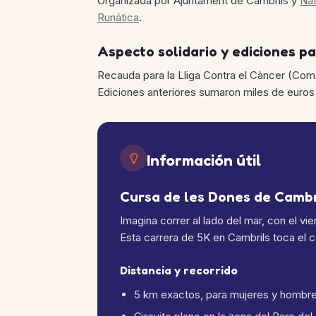
Organizada por Ajuntament de Cambrils y
Nat
Runática
.
Aspecto solidario y ediciones p
Recauda para la Lliga Contra el Càncer (Co
Ediciones anteriores sumaron miles de euros e
Información útil
Cursa de les Dones de Cambr
Imagina correr al lado del mar, con el vi
Esta carrera de 5K en Cambrils toca el 
Distancia y recorrido
5 km exactos, para mujeres y hombre