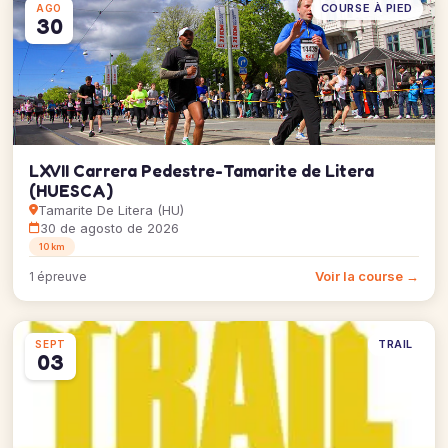
COURSE À PIED
AGO
30
LXVII Carrera Pedestre-Tamarite de Litera
(HUESCA)
Tamarite De Litera (HU)
30 de agosto de 2026
10 km
Voir la course →
1 épreuve
TRAIL
SEPT
03