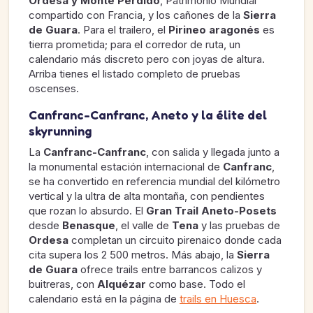
Ordesa y Monte Perdido
, Patrimonio Mundial
compartido con Francia, y los cañones de la
Sierra
de Guara
. Para el trailero, el
Pirineo aragonés
es
tierra prometida; para el corredor de ruta, un
calendario más discreto pero con joyas de altura.
Arriba tienes el listado completo de pruebas
oscenses.
Canfranc-Canfranc, Aneto y la élite del
skyrunning
La
Canfranc-Canfranc
, con salida y llegada junto a
la monumental estación internacional de
Canfranc
,
se ha convertido en referencia mundial del kilómetro
vertical y la ultra de alta montaña, con pendientes
que rozan lo absurdo. El
Gran Trail Aneto-Posets
desde
Benasque
, el valle de
Tena
y las pruebas de
Ordesa
completan un circuito pirenaico donde cada
cita supera los 2 500 metros. Más abajo, la
Sierra
de Guara
ofrece trails entre barrancos calizos y
buitreras, con
Alquézar
como base. Todo el
calendario está en la página de
trails en Huesca
.