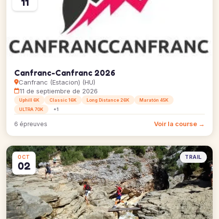
11
Canfranc-Canfranc 2026
Canfranc (Estacion) (HU)
11 de septiembre de 2026
Uphill 6K
Classic 16K
Long Distance 26K
Maratón 45K
ULTRA 70K
+1
Voir la course →
6 épreuves
TRAIL
OCT
02