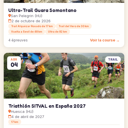
Ultra-Trail Guara Somontano
San Pelegrin (HU)
2 de octubre de 2026
Trail Alquézar Rosado de 17 km
Trail del Vero de 30 km
Vuelta a Sevil de 48 km
Ultra de 82 km
Voir la course →
4 épreuves
TRAIL
ABR
04
Triathlón SITVAL en España 2027
Huesca (HU)
4 de abril de 2027
17 km