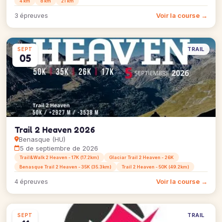
4 km
8 km
21 km
Voir la course →
3 épreuves
TRAIL
SEPT
05
Trail 2 Heaven 2026
Benasque (HU)
5 de septiembre de 2026
Trail&Walk 2 Heaven - 17K (17.2km)
Glaciar Trail 2 Heaven - 26K
Benasque Trail 2 Heaven - 35K (35.3km)
Trail 2 Heaven - 50K (49.2km)
Voir la course →
4 épreuves
TRAIL
SEPT