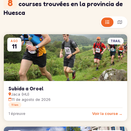
8
courses trouvées
en la provincia de
Huesca
TRAIL
AGO
11
Subida a Oroel
Jaca (HU)
11 de agosto de 2026
11 km
Voir la course →
1 épreuve