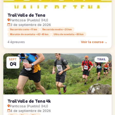
Trail Valle de Tena
Panticosa (Pueblo) (HU)
3 de septiembre de 2026
Recorrido corto ~11 km
Recorrido medio ~20 km
Maratón de montaña ~42–45 km
Ultra de montaña ~80 km
Voir la course →
4 épreuves
TRAIL
SEPT
04
Trail Valle de Tena 4k
Panticosa (Pueblo) (HU)
4 de septiembre de 2026