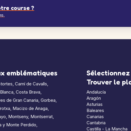
tre course ?
ns.
ux emblématiques
Sélectionnez 
Trouver le p
tortes
,
Camí de Cavalls
,
 Blanca
,
Costa Brava
,
Andalucía
Aragón
es de Gran Canaria
,
Gorbea
,
Asturias
rotxa
,
Macizo de Anaga
,
Baleares
ayo
,
Montseny
,
Montserrat
,
Canarias
Cantabria
a y Monte Perdido
,
Castilla - La Mancha