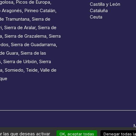
golosa
,
Picos de Europa
,
Castilla y León
o Aragonés
,
Pirineo Catalán
,
Cataluña
Ceuta
de Tramuntana
,
Sierra de
i
,
Sierra de Aralar
,
Sierra de
a
,
Sierra de Grazalema
,
Sierra
edos
,
Sierra de Guadarrama
,
 de Guara
,
Sierra de las
s
,
Sierra de Urbión
,
Sierra
a
,
Somiedo
,
Teide
,
Valle de
que
M
ar las que deseas activar
OK, aceptar todas
Denegar todas l