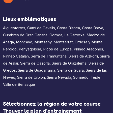
Lieux emblématiques
Aigüestortes
,
Camí de Cavalls
,
Costa Blanca
,
Costa Brava
,
Cumbres de Gran Canaria
,
Gorbea
,
La Garrotxa
,
Macizo de
Anaga
,
Moncayo
,
Montseny
,
Montserrat
,
Ordesa y Monte
Perdido
,
Penyagolosa
,
Picos de Europa
,
Pirineo Aragonés
,
Pirineo Catalán
,
Serra de Tramuntana
,
Sierra de Aizkorri
,
Sierra
de Aralar
,
Sierra de Cazorla
,
Sierra de Grazalema
,
Sierra de
Gredos
,
Sierra de Guadarrama
,
Sierra de Guara
,
Sierra de las
Nieves
,
Sierra de Urbión
,
Sierra Nevada
,
Somiedo
,
Teide
,
Valle de Benasque
Sélectionnez la région de votre course
Trouver le plan d'entrainement