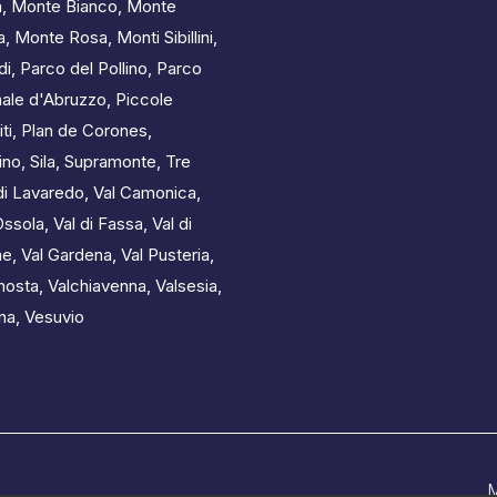
a
,
Monte Bianco
,
Monte
a
,
Monte Rosa
,
Monti Sibillini
,
di
,
Parco del Pollino
,
Parco
ale d'Abruzzo
,
Piccole
ti
,
Plan de Corones
,
ino
,
Sila
,
Supramonte
,
Tre
di Lavaredo
,
Val Camonica
,
Ossola
,
Val di Fassa
,
Val di
me
,
Val Gardena
,
Val Pusteria
,
nosta
,
Valchiavenna
,
Valsesia
,
ina
,
Vesuvio
M