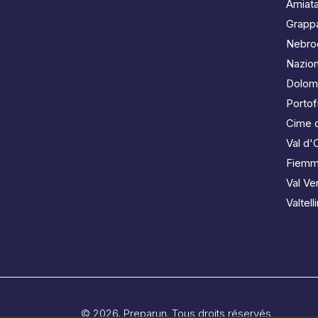
Amiat
Grapp
Nebro
Nazion
Dolomi
Portof
Cime 
Val d'
Fiem
Val Ve
Valtell
© 2026, Preparun. Tous droits réservés