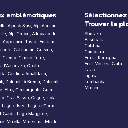
ux emblématiques
Sélectionnez 
Trouver le p
llo
,
Alpe di Siusi
,
Alpi Apuane
,
ulie
,
Alpi Orobie
,
Altopiano di
Abruzzo
Basilicata
o
,
Appennino Tosco-Emiliano
,
Calabria
monte
,
Catinaccio
,
Cervino
,
Campania
i
,
Cilento
,
Cinque Terre
,
Emilia-Romagna
Friuli-Venezia Giulia
na d'Ampezzo
,
Costa
Lazio
lda
,
Costiera Amalfitana
,
Liguria
ti
,
Dolomiti di Brenta
,
Dolomiti
Lombardia
Marche
ne
,
Etna
,
Gennargentu
,
Gran
so
,
Gran Sasso
,
Grigne
,
Isola
,
Lago d'Iseo
,
Lago di Como
,
i Garda
,
Lago Maggiore
,
ie
,
Maiella
,
Maremma
,
Monte