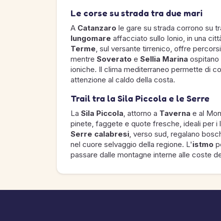
Le corse su strada tra due mari
A
Catanzaro
le gare su strada corrono su trac
lungomare
affacciato sullo Ionio, in una città
Terme
, sul versante tirrenico, offre percors
mentre
Soverato
e
Sellia Marina
ospitano 
ioniche. Il clima mediterraneo permette di co
attenzione al caldo della costa.
Trail tra la Sila Piccola e le Serre
La
Sila Piccola
, attorno a
Taverna
e al Mont
pinete, faggete e quote fresche, ideali per i
Serre calabresi
, verso sud, regalano boschi 
nel cuore selvaggio della regione. L'
istmo
pe
passare dalle montagne interne alle coste dei