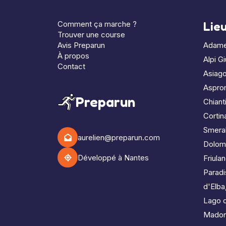
Comment ça marche ?
Lie
Trouver une course
Avis Preparun
Adame
À propos
Alpi Gi
Contact
Asiag
Aspro
Preparun
Chiant
Corti
Smera
aurelien@preparun.com
Dolomi
Développé à Nantes
Friula
Paradi
d'Elba
Lago d
Madon