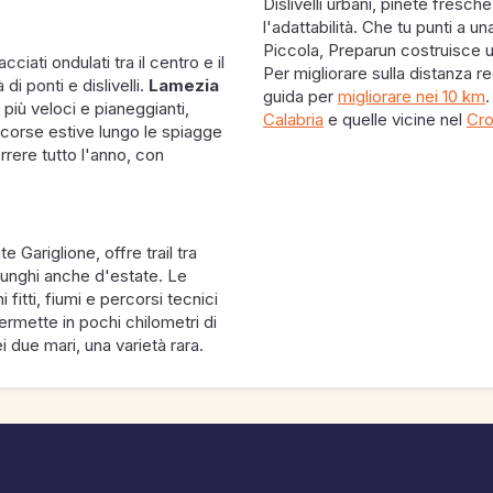
Dislivelli urbani, pinete fresche
l'adattabilità. Che tu punti a una
Piccola, Preparun costruisce u
ciati ondulati tra il centro e il
Per migliorare sulla distanza r
 di ponti e dislivelli.
Lamezia
guida per
migliorare nei 10 km
.
i più veloci e pianeggianti,
Calabria
e quelle vicine nel
Cr
corse estive lungo le spiagge
rrere tutto l'anno, con
e Gariglione, offre trail tra
 lunghi anche d'estate. Le
fitti, fiumi e percorsi tecnici
rmette in pochi chilometri di
 due mari, una varietà rara.