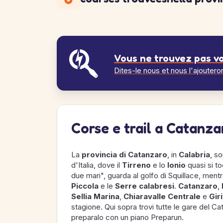
Vous ne trouvez pas vo
Dites-le nous et nous l'ajoutero
Corse e trail a Catanza
La
provincia di Catanzaro
, in
Calabria
, so
d'Italia, dove il
Tirreno
e lo
Ionio
quasi si to
due mari", guarda al golfo di Squillace, mentre
Piccola
e le
Serre calabresi
.
Catanzaro
,
Sellia Marina
,
Chiaravalle Centrale
e
Gir
stagione. Qui sopra trovi tutte le gare del Ca
preparalo con un piano Preparun.