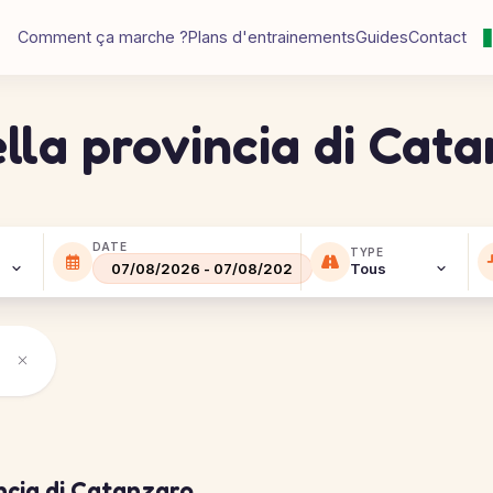
Comment ça marche ?
Plans d'entrainements
Guides
Contact
ella provincia di Cat
DATE
TYPE
incia di Catanzaro