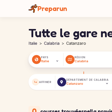
Pannello di gestione dei cookies
Preparun
Tutte le gare n
Italie
Calabria
Catanzaro
PAYS
RÉGION
DÉPARTEMENT DE
CALABRIA
↳
AFFINER
0
courses trouvées
nella prov