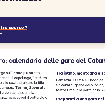
tre course ?
ns.
ro: calendario delle gare del Cata
Tra istmo, montagna e s
rge sull'
istmo
più stretto
ccano. Il capoluogo, "città tra
Lamezia Terme
è il nodo dei 
 alle spalle si alzano la
Sila
Soverato
, "perla dello Ionio"
Lamezia Terme
,
Soverato
,
Mattia Preti, è la porta della S
ifalco
scandiscono la
tanzarese: scegli il pettorale e
Preparati a una gara ne