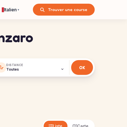
Italien
Trouver une course
▾
anzaro
DISTANCE
Liste
Carte