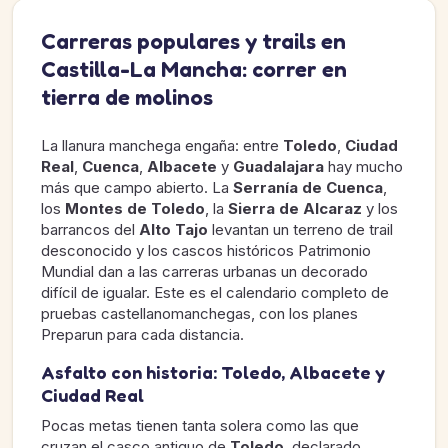
Carreras populares y trails en
Castilla-La Mancha: correr en
tierra de molinos
La llanura manchega engaña: entre
Toledo
,
Ciudad
Real
,
Cuenca
,
Albacete
y
Guadalajara
hay mucho
más que campo abierto. La
Serranía de Cuenca
,
los
Montes de Toledo
, la
Sierra de Alcaraz
y los
barrancos del
Alto Tajo
levantan un terreno de trail
desconocido y los cascos históricos Patrimonio
Mundial dan a las carreras urbanas un decorado
difícil de igualar. Este es el calendario completo de
pruebas castellanomanchegas, con los planes
Preparun para cada distancia.
Asfalto con historia: Toledo, Albacete y
Ciudad Real
Pocas metas tienen tanta solera como las que
cruzan el casco antiguo de
Toledo
, declarado