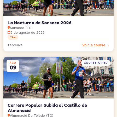
La Nocturna de Sonseca 2026
Sonseca (TO)
9 de agosto de 2026
7 km
Voir la course →
1 épreuve
COURSE À PIED
AGO
09
Carrera Popular Subida al Castillo de
Almonacid
Almonacid De Toledo (TO)