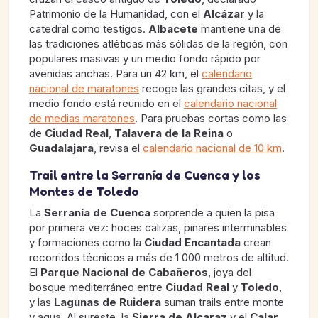
Patrimonio de la Humanidad, con el
Alcázar
y la
catedral como testigos.
Albacete
mantiene una de
las tradiciones atléticas más sólidas de la región, con
populares masivas y un medio fondo rápido por
avenidas anchas. Para un 42 km, el
calendario
nacional de maratones
recoge las grandes citas, y el
medio fondo está reunido en el
calendario nacional
de medias maratones
. Para pruebas cortas como las
de
Ciudad Real
,
Talavera de la Reina
o
Guadalajara
, revisa el
calendario nacional de 10 km
.
Trail entre la Serranía de Cuenca y los
Montes de Toledo
La
Serranía de Cuenca
sorprende a quien la pisa
por primera vez: hoces calizas, pinares interminables
y formaciones como la
Ciudad Encantada
crean
recorridos técnicos a más de 1 000 metros de altitud.
El
Parque Nacional de Cabañeros
, joya del
bosque mediterráneo entre
Ciudad Real
y
Toledo
,
y las
Lagunas de Ruidera
suman trails entre monte
y agua. Al sureste, la
Sierra de Alcaraz
y el
Calar