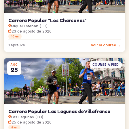
Carrera Popular "Los Charcones"
Miguel Esteban (TO)
23 de agosto de 2026
10 km
Voir la course →
1 épreuve
COURSE À PIED
AGO
25
Carrera Popular Las Lagunas de Villafranca
Las Lagunas (TO)
25 de agosto de 2026
9 km