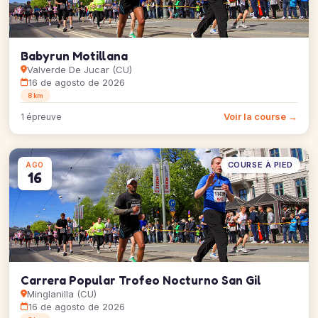
Babyrun Motillana
Valverde De Jucar (CU)
16 de agosto de 2026
8 km
Voir la course →
1 épreuve
COURSE À PIED
AGO
16
Carrera Popular Trofeo Nocturno San Gil
Minglanilla (CU)
16 de agosto de 2026