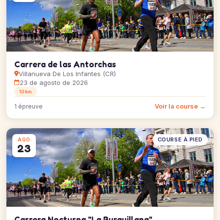
Carrera de las Antorchas
Villanueva De Los Infantes (CR)
23 de agosto de 2026
10 km
Voir la course →
1 épreuve
COURSE À PIED
AGO
23
Carrera Nocturna "La Burguillana"