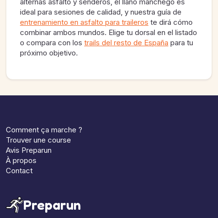
alternas asfalto y senderos, el llano manchego es
ideal para sesiones de calidad, y nuestra guía de
entrenamiento en asfalto para traileros
te dirá cómo
combinar ambos mundos. Elige tu dorsal en el listado
o compara con los
trails del resto de España
para tu
próximo objetivo.
Comment ça marche ?
Trouver une course
Avis Preparun
À propos
Contact
Preparun