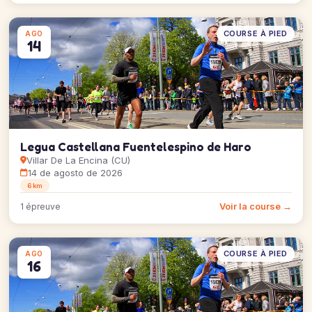
COURSE À PIED
AGO
14
Legua Castellana Fuentelespino de Haro
Villar De La Encina (CU)
14 de agosto de 2026
6 km
Voir la course →
1 épreuve
COURSE À PIED
AGO
16