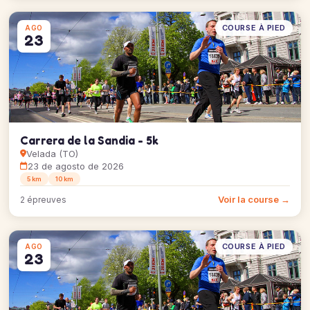
COURSE À PIED
AGO
23
Carrera de la Sandia - 5k
Velada (TO)
23 de agosto de 2026
5 km
10 km
Voir la course →
2 épreuves
COURSE À PIED
AGO
23