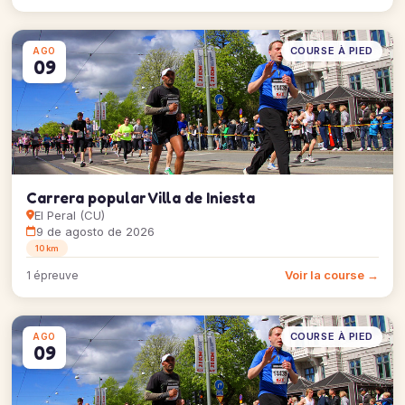
COURSE À PIED
AGO
09
Carrera popular Villa de Iniesta
El Peral (CU)
9 de agosto de 2026
10 km
Voir la course →
1 épreuve
COURSE À PIED
AGO
09