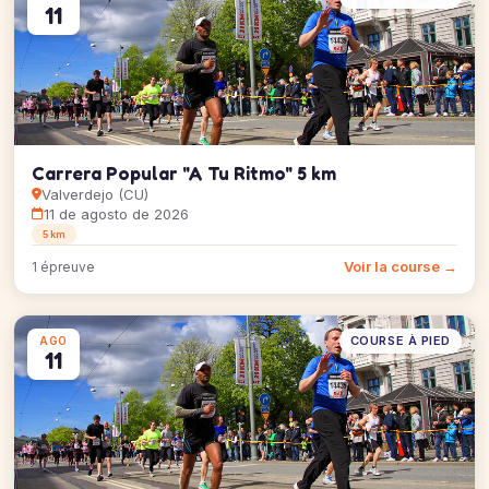
11
Carrera Popular "A Tu Ritmo" 5 km
Valverdejo (CU)
11 de agosto de 2026
5 km
Voir la course →
1 épreuve
COURSE À PIED
AGO
11