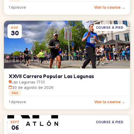
Voir la course →
1 épreuve
COURSE À PIED
AGO
30
XXVII Carrera Popular Las Lagunas
Las Lagunas (TO)
30 de agosto de 2026
9 km
Voir la course →
1 épreuve
COURSE À PIED
SEPT
06