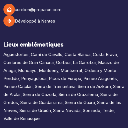
aurelien@preparun.com
Développé à Nantes
Lieux emblématiques
Aigüestortes
,
Camí de Cavalls
,
Costa Blanca
,
Costa Brava
,
Cumbres de Gran Canaria
,
Gorbea
,
La Garrotxa
,
Macizo de
Anaga
,
Moncayo
,
Montseny
,
Montserrat
,
Ordesa y Monte
Perdido
,
Penyagolosa
,
Picos de Europa
,
Pirineo Aragonés
,
Pirineo Catalán
,
Serra de Tramuntana
,
Sierra de Aizkorri
,
Sierra
de Aralar
,
Sierra de Cazorla
,
Sierra de Grazalema
,
Sierra de
Gredos
,
Sierra de Guadarrama
,
Sierra de Guara
,
Sierra de las
Nieves
,
Sierra de Urbión
,
Sierra Nevada
,
Somiedo
,
Teide
,
Valle de Benasque