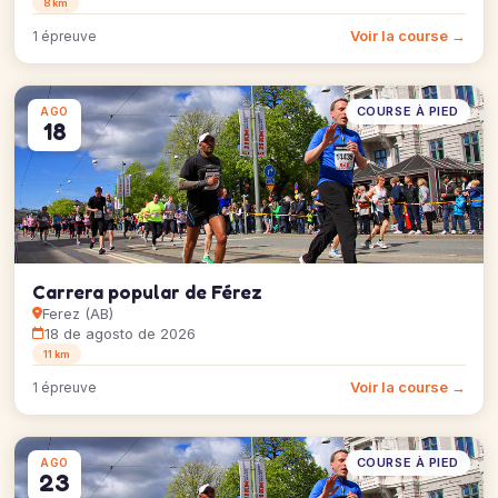
8 km
Voir la course →
1 épreuve
COURSE À PIED
AGO
18
Carrera popular de Férez
Ferez (AB)
18 de agosto de 2026
11 km
Voir la course →
1 épreuve
COURSE À PIED
AGO
23