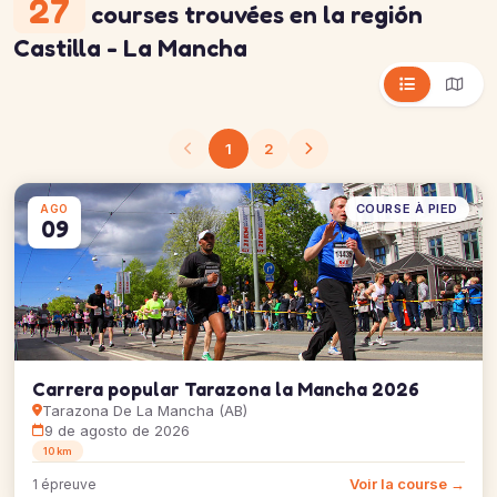
27
courses trouvées
en la región
Castilla - La Mancha
1
2
COURSE À PIED
AGO
09
Carrera popular Tarazona la Mancha 2026
Tarazona De La Mancha (AB)
9 de agosto de 2026
10 km
Voir la course →
1 épreuve