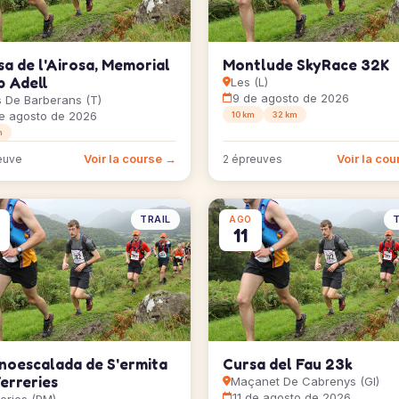
a de l'Airosa, Memorial
Montlude SkyRace 32K
p Adell
Les (L)
9 de agosto de 2026
 De Barberans (T)
e agosto de 2026
10 km
32 km
m
Voir la course →
Voir la co
euve
2 épreuves
TRAIL
T
AGO
11
noescalada de S'ermita
Cursa del Fau 23k
erreries
Maçanet De Cabrenys (GI)
11 de agosto de 2026