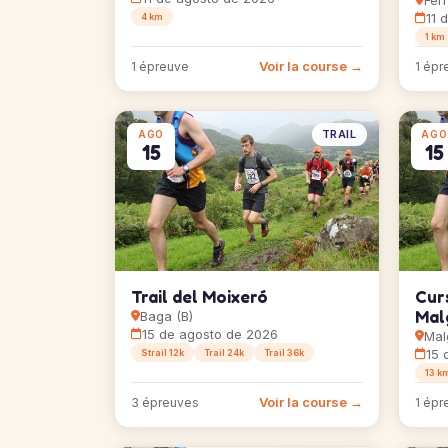
Fer
11 
4 km
1 km
Voir la course →
1 épreuve
1 épr
TRAIL
AGO
AGO
15
15
Trail del Moixeró
Curs
Mal
Baga (B)
15 de agosto de 2026
Mal
15 
Strail 12k
Trail 24k
Trail 36k
13 k
Voir la course →
3 épreuves
1 épr