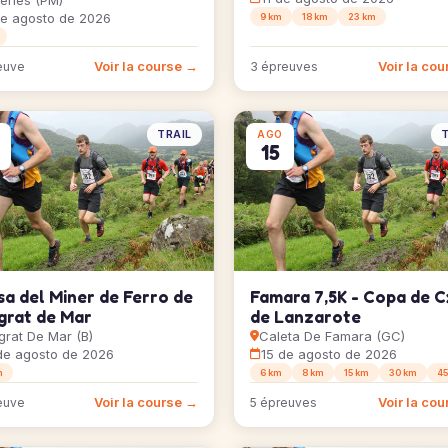
reries (PM)
de agosto de 2026
9 km
18 km
23 km
Voir la course →
Voir la co
euve
3 épreuves
TRAIL
T
AGO
15
a del Miner de Ferro de
Famara 7,5K - Copa de 
grat de Mar
de Lanzarote
grat De Mar (B)
Caleta De Famara (GC)
de agosto de 2026
15 de agosto de 2026
m
6 km
8 km
15 km
30 km
45
Voir la course →
Voir la co
euve
5 épreuves