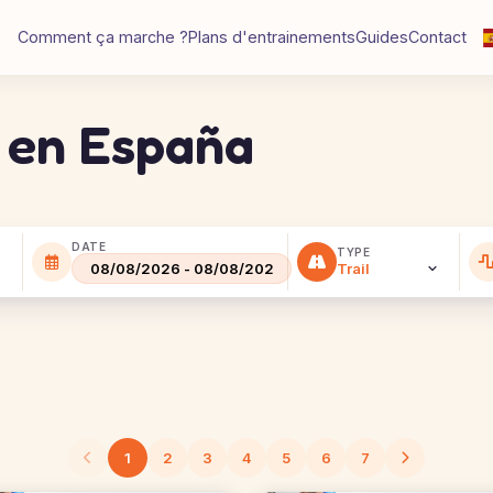
Comment ça marche ?
Plans d'entrainements
Guides
Contact
s en España
DATE
TYPE
1
2
3
4
5
6
7