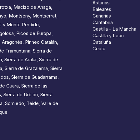
Asturias
rotxa
,
Macizo de Anaga
,
Baleares
ayo
,
Montseny
,
Montserrat
,
Canarias
Cantabria
a y Monte Perdido
,
Castilla - La Mancha
golosa
,
Picos de Europa
,
Castilla y León
o Aragonés
,
Pirineo Catalán
,
Cataluña
Ceuta
de Tramuntana
,
Sierra de
i
,
Sierra de Aralar
,
Sierra de
a
,
Sierra de Grazalema
,
Sierra
edos
,
Sierra de Guadarrama
,
 de Guara
,
Sierra de las
s
,
Sierra de Urbión
,
Sierra
a
,
Somiedo
,
Teide
,
Valle de
que