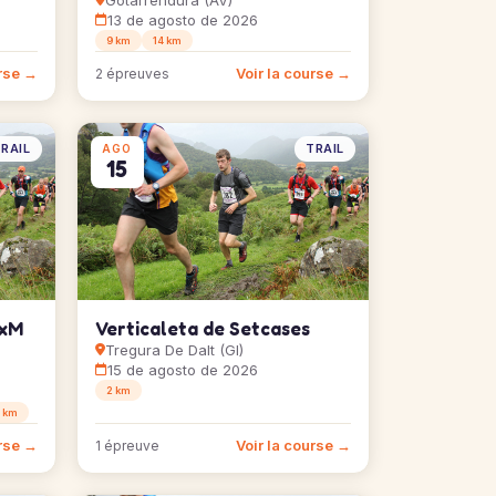
Gotarrendura (AV)
13 de agosto de 2026
9 km
14 km
urse →
Voir la course →
2 épreuves
RAIL
TRAIL
AGO
15
CxM
Verticaleta de Setcases
Tregura De Dalt (GI)
15 de agosto de 2026
2 km
 km
urse →
Voir la course →
1 épreuve