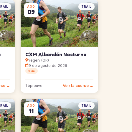
RAIL
TRAIL
AGO
09
a
CXM Albondón Nocturna
Yegen (GR)
9 de agosto de 2026
9 km
urse →
Voir la course →
1 épreuve
RAIL
TRAIL
AGO
11