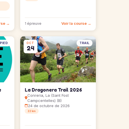
urse →
Voir la course →
1 épreuve
PIED
TRAIL
OCT
24
e
La Dragonera Trail 2026
Conreria, La (Sant Fost
Campcentelles) (B)
24 de octubre de 2026
22 km