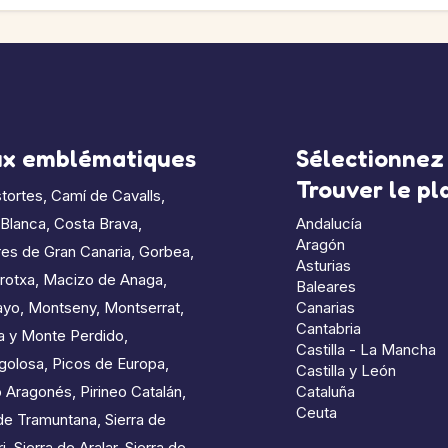
ux emblématiques
Sélectionnez 
Trouver le p
tortes
,
Camí de Cavalls
,
 Blanca
,
Costa Brava
,
Andalucía
Aragón
es de Gran Canaria
,
Gorbea
,
Asturias
rotxa
,
Macizo de Anaga
,
Baleares
ayo
,
Montseny
,
Montserrat
,
Canarias
Cantabria
a y Monte Perdido
,
Castilla - La Mancha
golosa
,
Picos de Europa
,
Castilla y León
o Aragonés
,
Pirineo Catalán
,
Cataluña
Ceuta
de Tramuntana
,
Sierra de
i
,
Sierra de Aralar
,
Sierra de