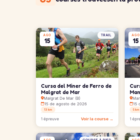
TRAIL
AGO
AGO
15
15
Cursa del Miner de Ferro de
Cur
Malgrat de Mar
Man
Malgrat De Mar (B)
Man
15 de agosto de 2026
15 
13 km
5 km
Voir la course →
1 épreuve
1 épr