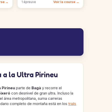
urse →
Voir la course →
1 épreuve
 a la Ultra Pirineu
a Pirineu
parte de
Bagà
y recorre el
oixeró
con desnivel de gran ultra. Incluso la
del área metropolitana, suma carreras
endario completo de montaña está en los
trails