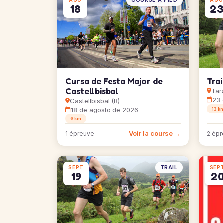
COURSE À PIED
AGO
AGO
18
2
Cursa de Festa Major de
Trai
Castellbisbal
Tara
23 
Castellbisbal (B)
18 de agosto de 2026
13 k
6 km
Voir la course →
1 épreuve
2 épr
TRAIL
SEPT
SEP
19
2