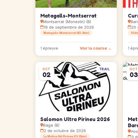
Matagalls-Montserrat
Cur
Montserrat (Monestir) (B)
Bar
19 de septiembre de 2026
20 
Matagalls-Montserrat (83.4km)
10 k
Voir la course →
1 épreuve
1 épr
TRAIL
OCT
OCT
02
03
Salomon Ultra Pirineu 2026
Met
Bar
Baga (B)
2 de octubre de 2026
Hosp
3 d
La Molina Nit Pirineu KV (5km)