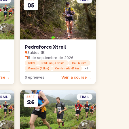
RAIL
TRAIL
SEPT
05
Pedraforca Xtrail
Saldes (B)
5 de septiembre de 2026
10 km
Trail Ensija (21km)
Trail (26km)
Maratón (42km)
Combinada 47 km
+1
urse →
Voir la course →
6 épreuves
RAIL
TRAIL
SEPT
26