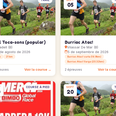
TRAIL
T
SEPT
3
05
l Toca-sons (popular)
Burriac Atac!
dell (B)
Vilassar De Mar (B)
de agosto de 2026
5 de septiembre de 2026
m
21 km
Burriac Atac! curta (14.9km)
Burriac Atac! llarga (20.32km)
Voir la course →
Voir la co
euves
2 épreuves
COURSE À PIED
T
T
SEPT
0
20