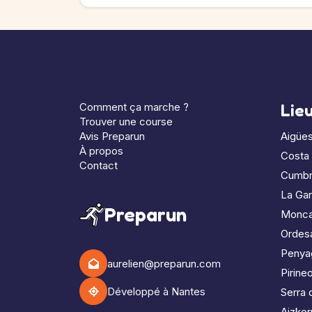
Comment ça marche ?
Lie
Trouver une course
Avis Preparun
Aigües
À propos
Costa
Contact
Cumbr
La Gar
Preparun
Monc
Ordes
Penya
aurelien@preparun.com
Pirine
Développé à Nantes
Serra 
Aizkorr