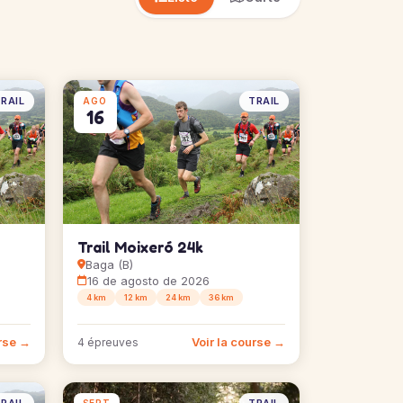
RAIL
TRAIL
AGO
16
Trail Moixeró 24k
Baga (B)
16 de agosto de 2026
4 km
12 km
24 km
36 km
urse →
Voir la course →
4 épreuves