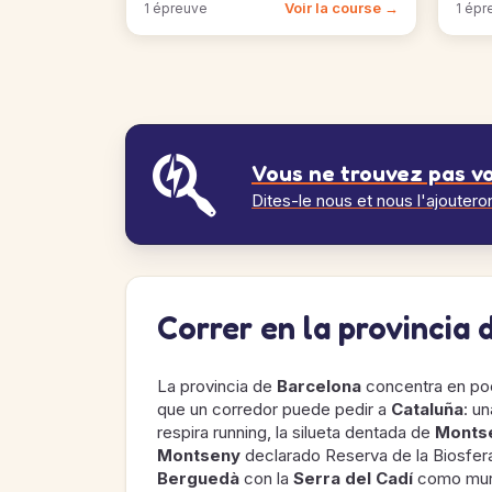
Voir la course →
1 épreuve
1 épr
Vous ne trouvez pas vo
Dites-le nous et nous l'ajoutero
Correr en la provincia 
La provincia de
Barcelona
concentra en po
que un corredor puede pedir a
Cataluña
: u
respira running, la silueta dentada de
Monts
Montseny
declarado Reserva de la Biosfera y
Berguedà
con la
Serra del Cadí
como muro 