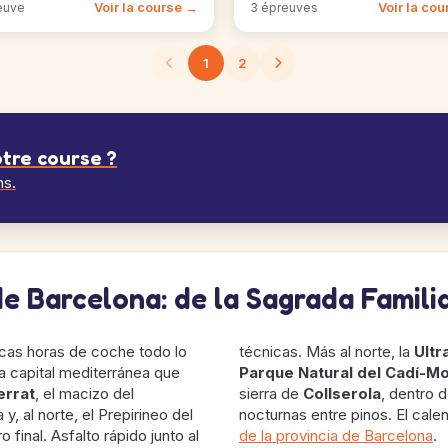
Voir la course →
Voir la co
euve
3 épreuves
1
2
tre course ?
ns.
de Barcelona: de la Sagrada Familia
cas horas de coche todo lo
técnicas. Más al norte, la
Ultr
na capital mediterránea que
Parque Natural del Cadí-M
errat
, el macizo del
sierra de
Collserola
, dentro 
, al norte, el Prepirineo del
nocturnas entre pinos. El cal
final. Asfalto rápido junto al
de la provincia de Barcelona
.