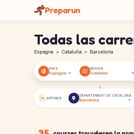
Panel de gestión de cookies
Preparun
Todas las carre
Espagne
Cataluña
Barcelona
PAYS
RÉGION
DÉPARTEMENT DE
CATALUÑA
↳
AFFINER
35
courses trouvées
en la pro