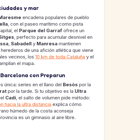
ciudades y mar
Maresme
encadena populares de pueblo
ella
, con el paseo marítimo como pista
apital, el
Parque del Garraf
ofrece un
Sitges
, perfecto para acumular desnivel en
assa
,
Sabadell
y
Manresa
mantienen
herederos de una afición atlética que viene
ales vecinos, los
10 km de toda Cataluña
y el
amplían el mapa.
 Barcelona con Preparun
única: series en el llano del
Besòs
por la
rat
por la tarde. Si tu objetivo es la
Ultra
 el
Cadí
, el salto de volumen pide método:
n hacia la ultra distancia
explica cómo
 verano húmedo de la costa aconseja
rovincia es un gimnasio al aire libre.