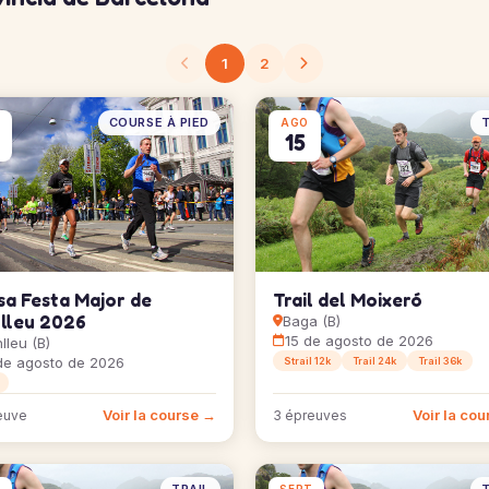
1
2
COURSE À PIED
T
AGO
15
sa Festa Major de
Trail del Moixeró
lleu 2026
Baga (B)
15 de agosto de 2026
lleu (B)
de agosto de 2026
Strail 12k
Trail 24k
Trail 36k
Voir la course →
Voir la co
euve
3 épreuves