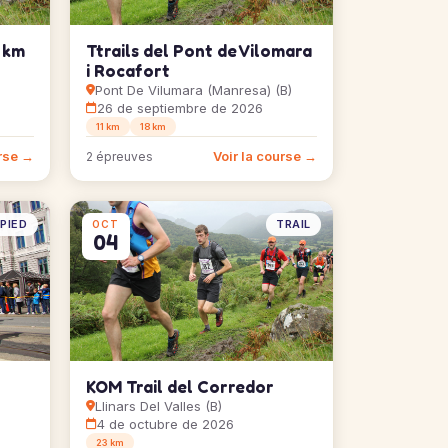
2 km
Ttrails del Pont de Vilomara
i Rocafort
Pont De Vilumara (Manresa) (B)
26 de septiembre de 2026
11 km
18 km
urse →
Voir la course →
2 épreuves
PIED
TRAIL
OCT
04
KOM Trail del Corredor
Llinars Del Valles (B)
4 de octubre de 2026
23 km