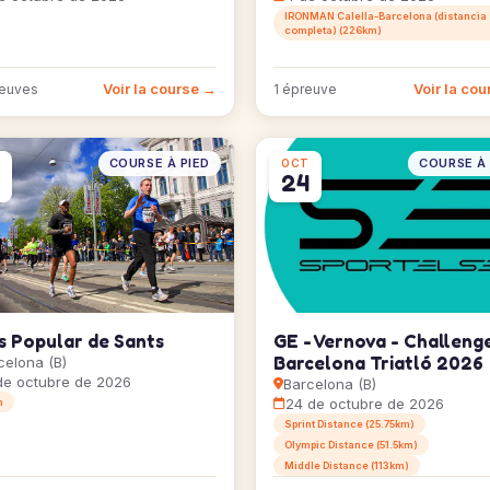
IRONMAN Calella-Barcelona (distancia
completa) (226km)
Voir la course →
Voir la co
reuves
1 épreuve
COURSE À PIED
COURSE À 
OCT
24
s Popular de Sants
GE - Vernova - Challeng
Barcelona Triatló 2026
celona (B)
de octubre de 2026
Barcelona (B)
24 de octubre de 2026
m
Sprint Distance (25.75km)
Olympic Distance (51.5km)
Middle Distance (113km)