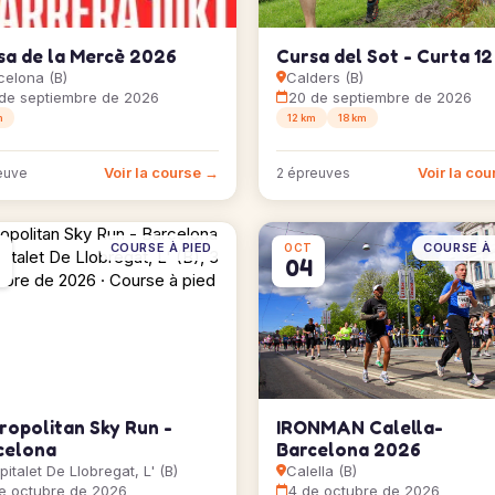
sa de la Mercè 2026
Cursa del Sot - Curta 1
celona (B)
Calders (B)
de septiembre de 2026
20 de septiembre de 2026
m
12 km
18 km
Voir la course →
Voir la co
euve
2 épreuves
COURSE À PIED
COURSE À 
OCT
04
ropolitan Sky Run -
IRONMAN Calella-
celona
Barcelona 2026
italet De Llobregat, L' (B)
Calella (B)
e octubre de 2026
4 de octubre de 2026