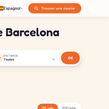
Espagnol
Trouver une course
▾
de Barcelona
DISTANCE
Liste
Carte