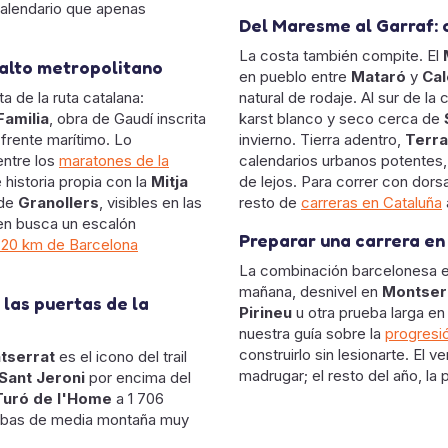
n calendario que apenas
Del Maresme al Garraf: 
La costa también compite. El
falto metropolitano
en pueblo entre
Mataró
y
Cal
ta de la ruta catalana:
natural de rodaje. Al sur de la c
Familia
, obra de Gaudí inscrita
karst blanco y seco cerca de
 frente marítimo. Lo
invierno. Tierra adentro,
Terr
entre los
maratones de la
calendarios urbanos potentes, 
 historia propia con la
Mitja
de lejos. Para correr con dors
 de
Granollers
, visibles en las
resto de
carreras en Cataluña
ien busca un escalón
Preparar una carrera en
 20 km de Barcelona
La combinación barcelonesa es 
mañana, desnivel en
Montser
 las puertas de la
Pirineu
u otra prueba larga en
nuestra guía sobre la
progresió
construirlo sin lesionarte. El
tserrat
es el icono del trail
madrugar; el resto del año, la p
Sant Jeroni
por encima del
Turó de l'Home
a 1 706
uebas de media montaña muy