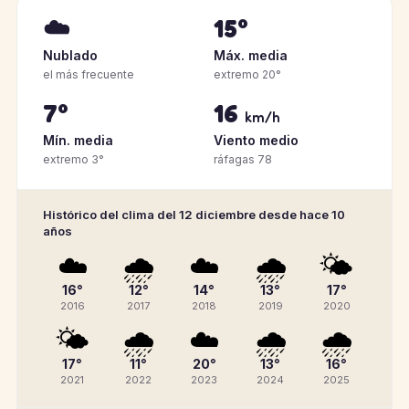
☁️
15°
Nublado
Máx. media
el más frecuente
extremo 20°
7°
16
km/h
Mín. media
Viento medio
extremo 3°
ráfagas 78
Histórico del clima del 12 diciembre desde hace 10
años
☁️
🌧️
☁️
🌧️
🌤️
16°
12°
14°
13°
17°
2016
2017
2018
2019
2020
🌤️
🌧️
☁️
🌧️
🌧️
17°
11°
20°
13°
16°
2021
2022
2023
2024
2025