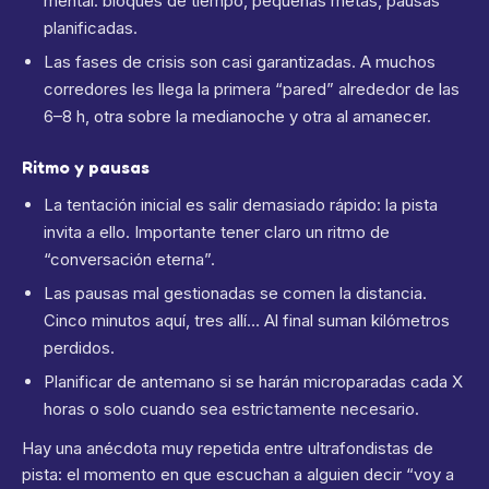
mental: bloques de tiempo, pequeñas metas, pausas
planificadas.
Las fases de crisis son casi garantizadas. A muchos
corredores les llega la primera “pared” alrededor de las
6–8 h, otra sobre la medianoche y otra al amanecer.
Ritmo y pausas
La tentación inicial es salir demasiado rápido: la pista
invita a ello. Importante tener claro un ritmo de
“conversación eterna”.
Las pausas mal gestionadas se comen la distancia.
Cinco minutos aquí, tres allí… Al final suman kilómetros
perdidos.
Planificar de antemano si se harán microparadas cada X
horas o solo cuando sea estrictamente necesario.
Hay una anécdota muy repetida entre ultrafondistas de
pista: el momento en que escuchan a alguien decir “voy a