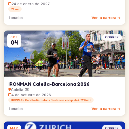
24 de enero de 2027
21 km
Ver la carrera →
1 prueba
CORRER
OCT
04
IRONMAN Calella-Barcelona 2026
Calella (B)
4 de octubre de 2026
IRONMAN Calella-Barcelona (distancia completa) (226km)
Ver la carrera →
1 prueba
CORRER
MAR