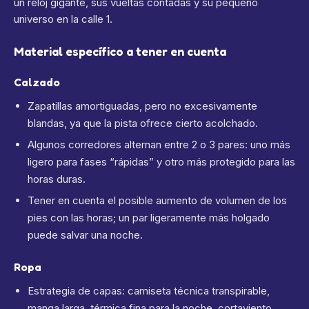
un reloj gigante, sus vueltas contadas y su pequeño
universo en la calle 1.
Material específico a tener en cuenta
Calzado
Zapatillas amortiguadas, pero no excesivamente
blandas, ya que la pista ofrece cierto acolchado.
Algunos corredores alternan entre 2 o 3 pares: uno más
ligero para fases “rápidas” y otro más protegido para las
horas duras.
Tener en cuenta el posible aumento de volumen de los
pies con las horas; un par ligeramente más holgado
puede salvar una noche.
Ropa
Estrategia de capas: camiseta técnica transpirable,
manga larga, térmica fina para la noche, cortaviento