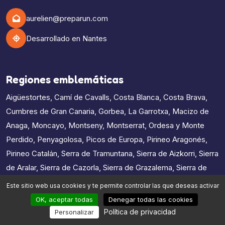
aurelien@preparun.com
Desarrollado en Nantes
Regiones emblemáticas
Aigüestortes
,
Camí de Cavalls
,
Costa Blanca
,
Costa Brava
,
Cumbres de Gran Canaria
,
Gorbea
,
La Garrotxa
,
Macizo de
Anaga
,
Moncayo
,
Montseny
,
Montserrat
,
Ordesa y Monte
Perdido
,
Penyagolosa
,
Picos de Europa
,
Pirineo Aragonés
,
Pirineo Catalán
,
Serra de Tramuntana
,
Sierra de Aizkorri
,
Sierra
de Aralar
,
Sierra de Cazorla
,
Sierra de Grazalema
,
Sierra de
Gredos
,
Sierra de Guadarrama
,
Sierra de Guara
,
Sierra de las
Este sitio web usa cookies y te permite controlar las que deseas activar
Nieves
,
Sierra de Urbión
,
Sierra Nevada
,
Somiedo
,
Teide
,
OK, aceptar todas
Denegar todas las cookies
Valle de Benasque
Política de privacidad
Personalizar