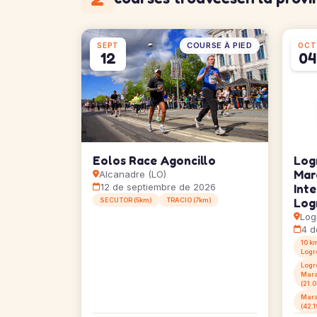
COURSE À PIED
SEPT
OCT
12
04
Eolos Race Agoncillo
Log
Mar
Alcanadre (LO)
12 de septiembre de 2026
Int
Log
SECUTOR (5km)
TRACIO (7km)
Log
4 d
10 k
Logr
Logr
Mara
(21.
Mara
(42.