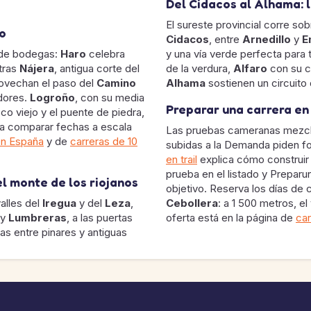
Del Cidacos al Alhama: l
El sureste provincial corre sobr
no
Cidacos
, entre
Arnedillo
y
E
o de bodegas:
Haro
celebra
y una vía verde perfecta para 
tras
Nájera
, antigua corte del
de la verdura,
Alfaro
con su c
ovechan el paso del
Camino
Alhama
sostienen un circuito
edores.
Logroño
, con su media
Preparar una carrera en
co viejo y el puente de piedra,
ara comparar fechas a escala
Las pruebas cameranas mezclan 
en España
y de
carreras de 10
subidas a la Demanda piden fo
en trail
explica cómo construir 
prueba en el listado y Preparu
l monte de los riojanos
objetivo. Reserva los días de 
valles del
Iregua
y del
Leza
,
Cebollera
: a 1 500 metros, el
y
Lumbreras
, a las puertas
oferta está en la página de
car
as entre pinares y antiguas