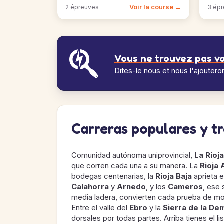
Voir la course →
2 épreuves
3 ép
Vous ne trouvez pas vo
Dites-le nous et nous l'ajoutero
Carreras populares y tra
Comunidad autónoma uniprovincial,
La Rioja
que corren cada una a su manera. La
Rioja 
bodegas centenarias, la
Rioja Baja
aprieta e
Calahorra
y
Arnedo
, y los
Cameros
, ese 
media ladera, convierten cada prueba de mo
Entre el valle del
Ebro
y la
Sierra de la D
dorsales por todas partes. Arriba tienes el 