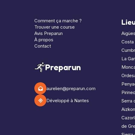
Comment ça marche ?
Lie
Trouver une course
Avis Preparun
Aigües
À propos
Costa
Contact
Cumbr
La Gar
Preparun
Monc
Ordes
Penya
aurelien@preparun.com
Pirine
Développé à Nantes
Serra 
Aizkorr
Cazorl
de Gr
Sierra