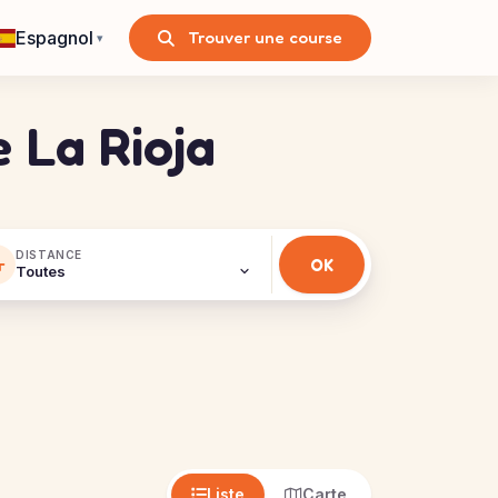
Espagnol
Trouver une course
▾
e La Rioja
DISTANCE
Liste
Carte