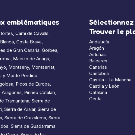
ux emblématiques
Sélectionnez 
Trouver le p
tortes
,
Camí de Cavalls
,
 Blanca
,
Costa Brava
,
Andalucía
Aragón
es de Gran Canaria
,
Gorbea
,
Asturias
rotxa
,
Macizo de Anaga
,
Baleares
ayo
,
Montseny
,
Montserrat
,
Canarias
Cantabria
a y Monte Perdido
,
Castilla - La Mancha
golosa
,
Picos de Europa
,
Castilla y León
o Aragonés
,
Pirineo Catalán
,
Cataluña
Ceuta
de Tramuntana
,
Sierra de
i
,
Sierra de Aralar
,
Sierra de
a
,
Sierra de Grazalema
,
Sierra
edos
,
Sierra de Guadarrama
,
 de Guara
,
Sierra de las