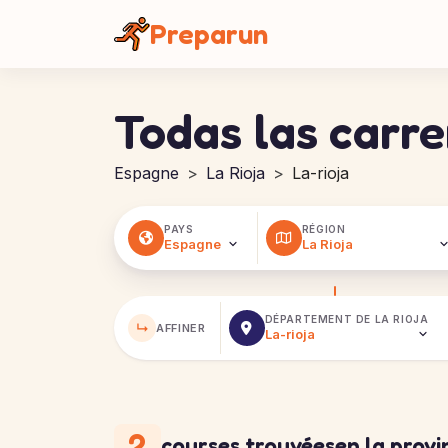
Panel de gestión de cookies
Preparun
Todas las carre
Espagne
La Rioja
La-rioja
PAYS
RÉGION
DÉPARTEMENT DE
LA RIOJA
↳
AFFINER
2
courses trouvées
en la provi