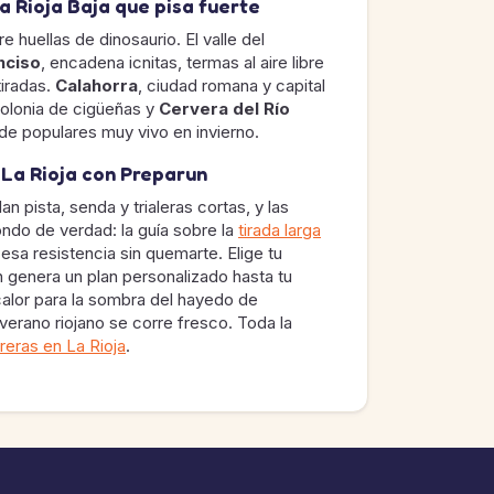
a Rioja Baja que pisa fuerte
e huellas de dinosaurio. El valle del
nciso
, encadena icnitas, termas al aire libre
tiradas.
Calahorra
, ciudad romana y capital
olonia de cigüeñas y
Cervera del Río
 de populares muy vivo en invierno.
 La Rioja con Preparun
pista, senda y trialeras cortas, y las
ndo de verdad: la guía sobre la
tirada larga
esa resistencia sin quemarte. Elige tu
n genera un plan personalizado hasta tu
calor para la sombra del hayedo de
 verano riojano se corre fresco. Toda la
reras en La Rioja
.