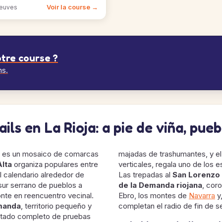
Voir la course →
reuves
tre course ?
ns.
ils en La Rioja: a pie de viña, pue
es un mosaico de comarcas
majadas de trashumantes, y e
Alta
organiza populares entre
verticales, regala uno de los e
l calendario alrededor de
Las trepadas al
San Lorenzo
sur serrano de pueblos a
de la Demanda riojana
, coro
nte en reencuentro vecinal.
Ebro, los montes de
Navarra
y,
emanda
, territorio pequeño y
completan el radio de fin de 
listado completo de pruebas