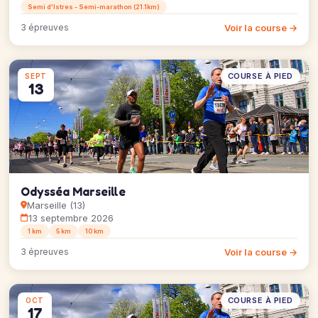
Semi d'Istres - Semi-marathon (21.1km)
Voir la course →
3 épreuves
COURSE À PIED
SEPT
13
Odysséa Marseille
Marseille (13)
13 septembre 2026
1 km
5 km
10 km
Voir la course →
3 épreuves
COURSE À PIED
OCT
17