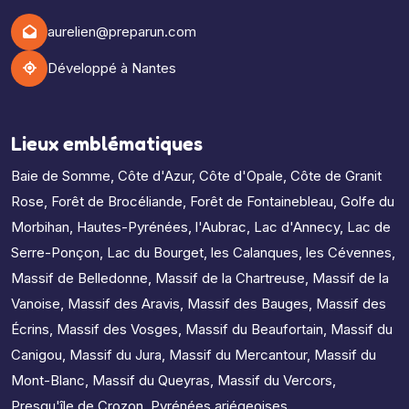
aurelien@preparun.com
Développé à Nantes
Lieux emblématiques
Baie de Somme
,
Côte d'Azur
,
Côte d'Opale
,
Côte de Granit
Rose
,
Forêt de Brocéliande
,
Forêt de Fontainebleau
,
Golfe du
Morbihan
,
Hautes-Pyrénées
,
l'Aubrac
,
Lac d'Annecy
,
Lac de
Serre-Ponçon
,
Lac du Bourget
,
les Calanques
,
les Cévennes
,
Massif de Belledonne
,
Massif de la Chartreuse
,
Massif de la
Vanoise
,
Massif des Aravis
,
Massif des Bauges
,
Massif des
Écrins
,
Massif des Vosges
,
Massif du Beaufortain
,
Massif du
Canigou
,
Massif du Jura
,
Massif du Mercantour
,
Massif du
Mont-Blanc
,
Massif du Queyras
,
Massif du Vercors
,
Presqu'île de Crozon
,
Pyrénées ariégeoises