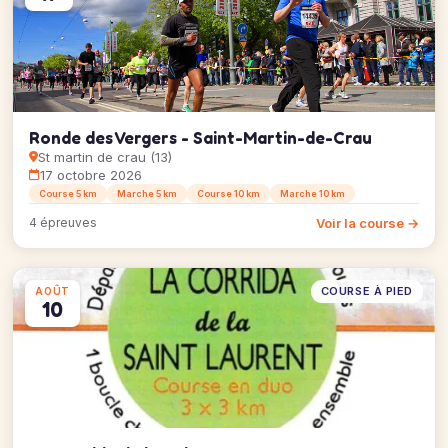
Ronde des Vergers - Saint-Martin-de-Crau
St martin de crau (13)
17 octobre 2026
Course 5 km
Marche 5 km
Course 10 km
Marche 10 km
Voir la course →
4 épreuves
COURSE À PIED
AOÛT
10