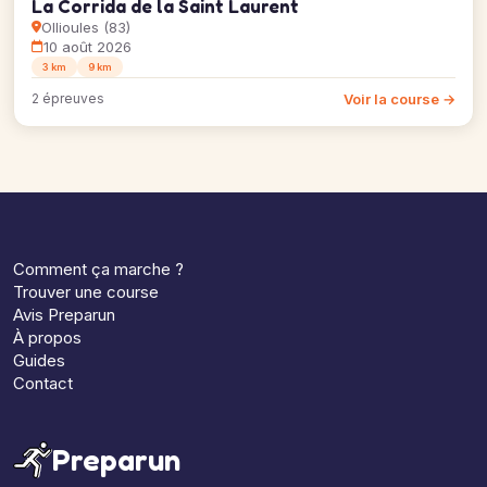
La Corrida de la Saint Laurent
Ollioules (83)
10 août 2026
3 km
9 km
Voir la course →
2 épreuves
Comment ça marche ?
Trouver une course
Avis Preparun
À propos
Guides
Contact
Preparun