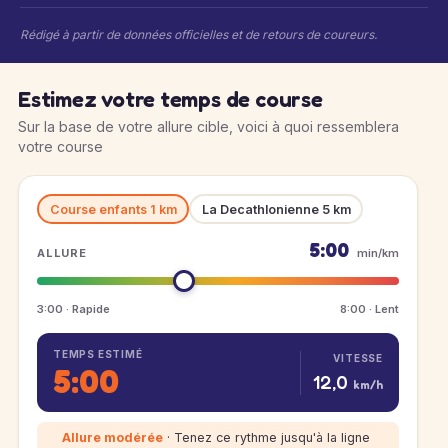
Rédigé à partir de données officielles et de retours de coureurs.
Estimez votre temps de course
Sur la base de votre allure cible, voici à quoi ressemblera
votre course
Course enfants 1 km
La Decathlonienne 5 km
5:00
ALLURE
min/km
3:00 · Rapide
8:00 · Lent
TEMPS ESTIMÉ
VITESSE
5:00
12,0
km/h
Allure modérée
· Tenez ce rythme jusqu'à la ligne