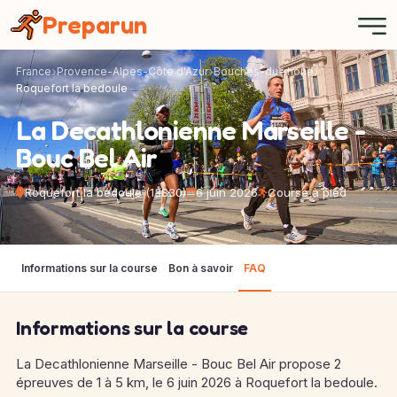
Panneau de gestion des cookies
Preparun
France
Provence-Alpes-Côte d'Azur
Bouches-du-rhone
Roquefort la bedoule
La Decathlonienne Marseille -
Bouc Bel Air
Roquefort la bedoule (13830)
6 juin 2026
Course à pied
Informations sur la course
Bon à savoir
FAQ
Informations sur la course
La Decathlonienne Marseille - Bouc Bel Air propose 2
épreuves de 1 à 5 km, le 6 juin 2026 à Roquefort la bedoule.