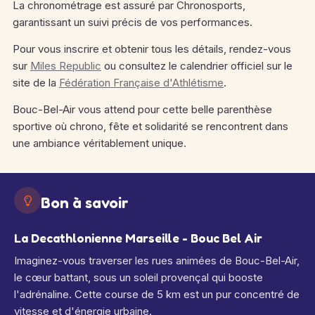
La chronométrage est assuré par Chronosports,
garantissant un suivi précis de vos performances.
Pour vous inscrire et obtenir tous les détails, rendez-vous
sur
Miles Republic
ou consultez le calendrier officiel sur le
site de la
Fédération Française d'Athlétisme
.
Bouc-Bel-Air vous attend pour cette belle parenthèse
sportive où chrono, fête et solidarité se rencontrent dans
une ambiance véritablement unique.
Bon à savoir
La Decathlonienne Marseille - Bouc Bel Air
Imaginez-vous traverser les rues animées de Bouc-Bel-Air,
le cœur battant, sous un soleil provençal qui booste
l'adrénaline. Cette course de 5 km est un pur concentré de
vitesse et d'énergie urbaine.