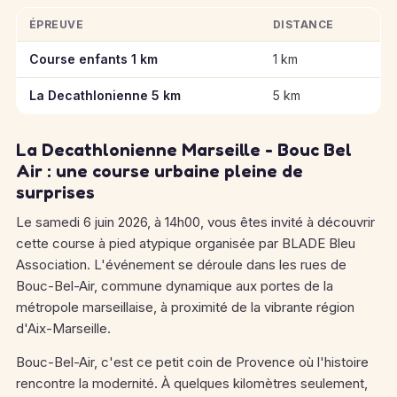
ÉPREUVE
DISTANCE
Informations clés des épreuves de La Decathlonienne Marseill
Course enfants 1 km
1 km
La Decathlonienne 5 km
5 km
La Decathlonienne Marseille - Bouc Bel
Air : une course urbaine pleine de
surprises
Le samedi 6 juin 2026, à 14h00, vous êtes invité à découvrir
cette course à pied atypique organisée par BLADE Bleu
Association. L'événement se déroule dans les rues de
Bouc-Bel-Air, commune dynamique aux portes de la
métropole marseillaise, à proximité de la vibrante région
d'Aix-Marseille.
Bouc-Bel-Air, c'est ce petit coin de Provence où l'histoire
rencontre la modernité. À quelques kilomètres seulement,