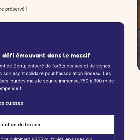
re préservé !
n défi émouvant dans le massif
t de Berru, entouré de forêts denses et de vignes
c son esprit solidaire pour l'association Roseau. Les
ambes lourdes mais le sourire immense.750 à 800 m de
compense !
os cuisses
motion du terrain
oint culminant à 265 m, forêts épaisses qui