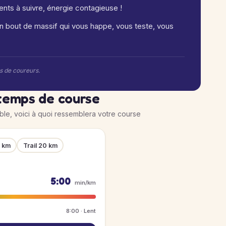
ents à suivre, énergie contagieuse !
un bout de massif qui vous happe, vous teste, vous
rs de coureurs.
temps de course
ible, voici à quoi ressemblera votre course
5 km
Trail 20 km
5:00
min/km
8:00 · Lent