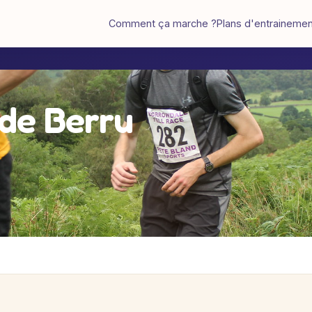
Comment ça marche ?
Plans d'entraineme
 de Berru