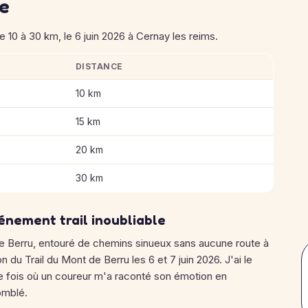
se
 10 à 30 km, le 6 juin 2026 à Cernay les reims.
DISTANCE
Mont de Berru
10 km
15 km
20 km
30 km
énement trail inoubliable
 Berru, entouré de chemins sinueux sans aucune route à
n du Trail du Mont de Berru les 6 et 7 juin 2026. J'ai le
e fois où un coureur m'a raconté son émotion en
omblé.