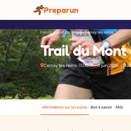
Panneau de gestion des cookies
Preparun
France
Grand Est
Marne
Cernay les reims
Trail du Mont
Cernay les reims (51420)
6 juin 2026
Trail
Informations sur la course
Bon à savoir
FAQ