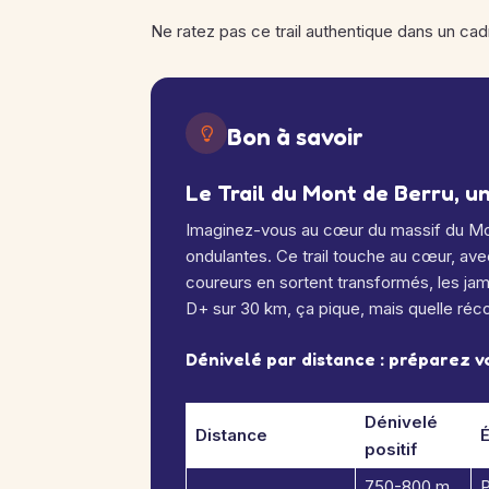
Ne ratez pas ce trail authentique dans un cad
Bon à savoir
Le Trail du Mont de Berru, u
Imaginez-vous au cœur du massif du Mon
ondulantes. Ce trail touche au cœur, ave
coureurs en sortent transformés, les j
D+ sur 30 km, ça pique, mais quelle ré
Dénivelé par distance : préparez v
Dénivelé
Distance
É
positif
750-800 m
P