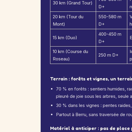
30 km (Grand Tour)
D+
m
20 km (Tour du
550-580 m
V
Mont)
D+
h
400-450 m
15 km (Duo)
E
D+
10 km (Course du
I
250 m D+
Roseau)
p
Terrain : forêts et vignes, un terra
70 % en forêts : sentiers humides, ra
pleuré de joie sous les arbres, seule a
30 % dans les vignes : pentes raides, 
Partout à Berru, sans traversée de rou
Matériel à anticiper : pas de place