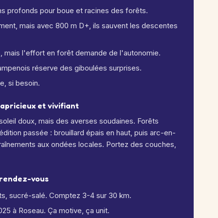
ns profonds pour boue et racines des forêts.
lement, mais avec 800 m D+, ils sauvent les descentes
s, mais l'effort en forêt demande de l'autonomie.
hampenois réserve des giboulées surprises.
, si besoin.
pricieux et vivifiant
oleil doux, mais des averses soudaines. Forêts
dition passée : brouillard épais en haut, puis arc-en-
entraînements aux ondées locales. Portez des couches,
u rendez-vous
ruits, sucré-salé. Comptez 3-4 sur 30 km.
2025 à Roseau. Ça motive, ça unit.