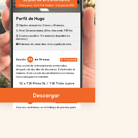
VI Gascones - ELA-Trail Solidario - 5 de junio de 2027
Perfil de Hugo
⏱️ Objetivo: alcanzar las 3 horas y 50 minutos
💪 Nivel: Distancia máxima: 26 km, ritmo medio: 5'18''/km
🗓️ Sesiones posibles: 4/semana (no disponible los
miércoles)
🏥 Problemas de salud: dolor en la espinilla derecha
23
Sesión
de 19 mayo
Fraccionado
Una sesión de entrenamiento a intervalos
después de dos días de descanso. Esfuérzate al
máximo. Esta sesión desarrollará la resistencia
necesaria para el maratón.
12 x 1’30 Ritmo 5k / 1’30 Trote suave
Descargar
24
Sesión
de 20 mayo
Fortalecimiento
Hoy nos centramos en el trabajo de piernas para
absorber el desnivel previsto en la carrera.
4 series
2 series
4 series
de 20
de 20
de 20
repeticiones
repeticiones
repeticiones
en cada
pierna