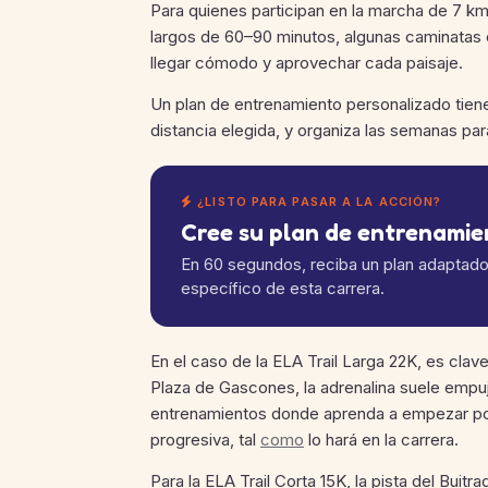
Para quienes participan en la marcha de 7 k
largos de 60–90 minutos, algunas caminatas 
llegar cómodo y aprovechar cada paisaje.
Un plan de entrenamiento personalizado tiene 
distancia elegida, y organiza las semanas pa
¿LISTO PARA PASAR A LA ACCIÓN?
Cree su plan de entrenami
En 60 segundos, reciba un plan adaptado a
específico de esta carrera.
En el caso de la ELA Trail Larga 22K, es clave
Plaza de Gascones, la adrenalina suele empuj
entrenamientos donde aprenda a empezar por 
progresiva, tal
como
lo hará en la carrera.
Para la ELA Trail Corta 15K, la pista del Buitra