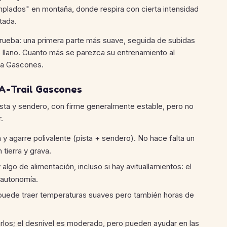
emplados" en montaña, donde respira con cierta intensidad
tada.
a prueba: una primera parte más suave, seguida de subidas
o llano. Cuanto más se parezca su entrenamiento al
r a Gascones.
LA-Trail Gascones
ista y sendero, con firme generalmente estable, pero no
.
 y agarre polivalente (pista + sendero). No hace falta un
tierra y grava.
 algo de alimentación, incluso si hay avituallamientos: el
r autonomía.
te puede traer temperaturas suaves pero también horas de
rlos; el desnivel es moderado, pero pueden ayudar en las