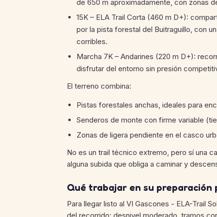
de 650 m aproximadamente, con zonas de 
15K – ELA Trail Corta (460 m D+): compart
por la pista forestal del Buitraguillo, co
corribles.
Marcha 7K – Andarines (220 m D+): recorri
disfrutar del entorno sin presión competiti
El terreno combina:
Pistas forestales anchas, ideales para enc
Senderos de monte con firme variable (tie
Zonas de ligera pendiente en el casco urb
No es un trail técnico extremo, pero sí una 
alguna subida que obliga a caminar y descen
Qué trabajar en su preparación p
Para llegar listo al VI Gascones - ELA-Trail So
del recorrido: desnivel moderado, tramos corr