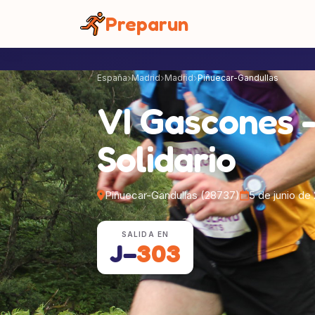
Panel de gestión de cookies
Preparun
España
Madrid
Madrid
Piñuecar-Gandullas
VI Gascones -
Solidario
Piñuecar-Gandullas (28737)
5 de junio de
SALIDA EN
J−
303