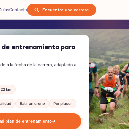
Encuentre una carrera
Guías
Contacto
n de entrenamiento para
tado a la fecha de la carrera, adaptado a
22 km
uilidad
Batir un crono
Por placer
mi plan de entrenamiento