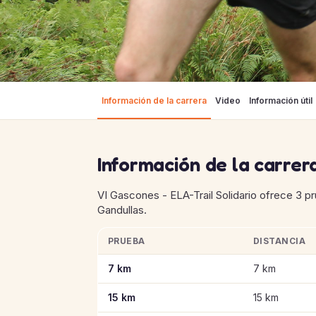
Información de la carrera
Video
Información útil
Información de la carrer
VI Gascones - ELA-Trail Solidario ofrece 3 p
Gandullas.
PRUEBA
DISTANCIA
Información clave de las pruebas de VI Gasco
7 km
7 km
15 km
15 km