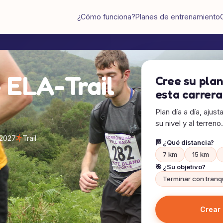
¿Cómo funciona?
Planes de entrenamiento
 ELA-Trail
Cree su pla
esta carrera
Plan día a día, ajus
su nivel y al terreno.
 2027
Trail
🏁 ¿Qué distancia?
7 km
15 km
🎯 ¿Su objetivo?
Terminar con tranq
Crear 