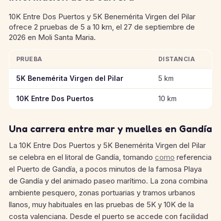
10K Entre Dos Puertos y 5K Benemérita Virgen del Pilar
ofrece 2 pruebas de 5 a 10 km, el 27 de septiembre de
2026 en Moli Santa Maria.
PRUEBA
DISTANCIA
Información clave de las pruebas de 10K Entre Dos Puertos y 5
5K Benemérita Virgen del Pilar
5 km
10K Entre Dos Puertos
10 km
Una carrera entre mar y muelles en Gandía
La 10K Entre Dos Puertos y 5K Benemérita Virgen del Pilar
se celebra en el litoral de Gandía, tomando
como
referencia
el Puerto de Gandía, a pocos minutos de la famosa Playa
de Gandía y del animado paseo marítimo. La zona combina
ambiente pesquero, zonas portuarias y tramos urbanos
llanos, muy habituales en las pruebas de 5K y 10K de la
costa valenciana. Desde el puerto se accede con facilidad