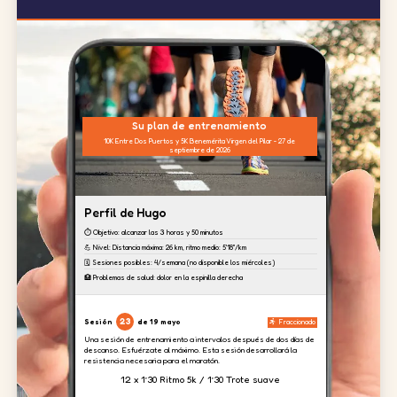
Su plan de entrenamiento
10K Entre Dos Puertos y 5K Benemérita Virgen del Pilar - 27 de
septiembre de 2026
Perfil de Hugo
⏱️ Objetivo: alcanzar las 3 horas y 50 minutos
💪 Nivel: Distancia máxima: 26 km, ritmo medio: 5'18''/km
🗓️ Sesiones posibles: 4/semana (no disponible los miércoles)
🏥 Problemas de salud: dolor en la espinilla derecha
23
Sesión
de 19 mayo
Fraccionado
Una sesión de entrenamiento a intervalos después de dos días de
descanso. Esfuérzate al máximo. Esta sesión desarrollará la
resistencia necesaria para el maratón.
12 x 1’30 Ritmo 5k / 1’30 Trote suave