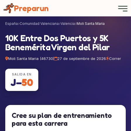
Panel de gestión de cookies
Preparun
España
Comunidad Valenciana
Valencia
Moli Santa Maria
10K Entre Dos Puertos y 5K
Benemérita Virgen del Pilar
Moli Santa Maria (46730)
27 de septiembre de 2026
Correr
SALIDA EN
J−
50
Cree su plan de entrenamiento
para esta carrera