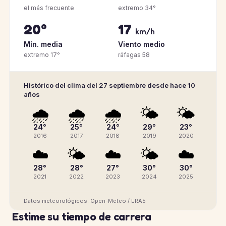
el más frecuente
extremo 34°
20°
17
km/h
Mín. media
Viento medio
extremo 17°
ráfagas 58
Histórico del clima del 27 septiembre desde hace 10
años
🌧️
🌧️
🌧️
🌤️
🌤️
24°
25°
24°
29°
23°
2016
2017
2018
2019
2020
☁️
🌤️
☁️
🌤️
☁️
28°
28°
27°
30°
30°
2021
2022
2023
2024
2025
Datos meteorológicos: Open-Meteo / ERA5
Estime su tiempo de carrera