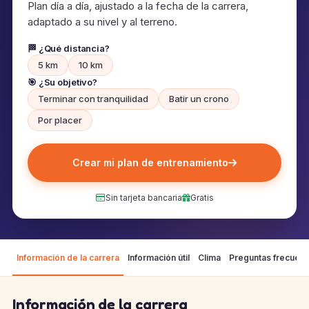
Plan día a día, ajustado a la fecha de la carrera,
adaptado a su nivel y al terreno.
🏁 ¿Qué distancia?
5 km
10 km
🎯 ¿Su objetivo?
Terminar con tranquilidad
Batir un crono
Por placer
Crear mi plan de entrenamiento
Sin tarjeta bancaria
Gratis
Información de la carrera
Información útil
Clima
Preguntas frecuen
Información de la carrera