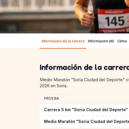
Información de la carrera
Información útil
Clima
Información de la carrer
Medio Maratón "Soria Ciudad del Deporte" of
2026 en Soria.
PRUEBA
Información clave de las pruebas de Medio 
Carrera 5 km "Soria Ciudad del Deporte"
Medio Maratón "Soria Ciudad del Deport