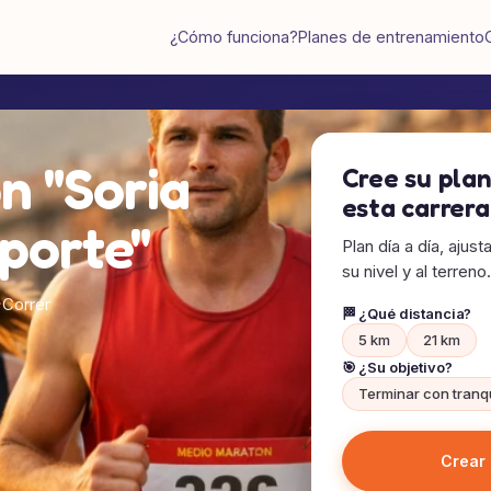
¿Cómo funciona?
Planes de entrenamiento
n "Soria
Cree su pla
esta carrera
porte"
Plan día a día, ajus
su nivel y al terreno.
Correr
🏁 ¿Qué distancia?
5 km
21 km
🎯 ¿Su objetivo?
Terminar con tranq
Crear 