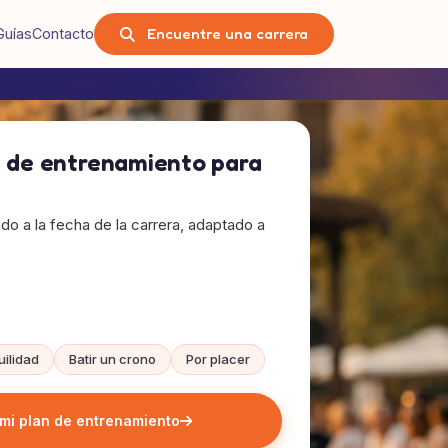
Encuentre una carrera
Guías
Contacto
n de entrenamiento para
tado a la fecha de la carrera, adaptado a
uilidad
Batir un crono
Por placer
mi plan de entrenamiento