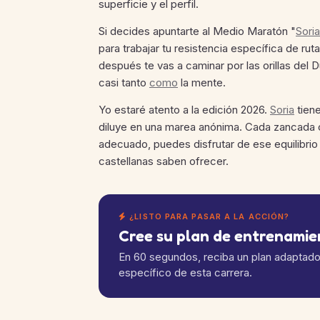
superficie y el perfil.
Si decides apuntarte al Medio Maratón "
Soria
para trabajar tu resistencia específica de ru
después te vas a caminar por las orillas del D
casi tanto
como
la mente.
Yo estaré atento a la edición 2026.
Soria
tien
diluye en una marea anónima. Cada zancada 
adecuado, puedes disfrutar de ese equilibrio
castellanas saben ofrecer.
¿LISTO PARA PASAR A LA ACCIÓN?
Cree su plan de entrenami
En 60 segundos, reciba un plan adaptado a
específico de esta carrera.