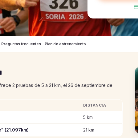
Preguntas frecuentes
Plan de entrenamiento
a
rece 2 pruebas de 5 a 21 km, el 26 de septiembre de
DISTANCIA
Maratón "Soria Ciudad del Deporte"
5 km
e" (21.097km)
21 km