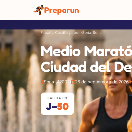
Panel de gestión de cookies
Preparun
España
Castilla y León
Soria
Soria
Medio Marató
Ciudad del De
Soria (42002)
26 de septiembre de 2026
SALIDA EN
J−
50