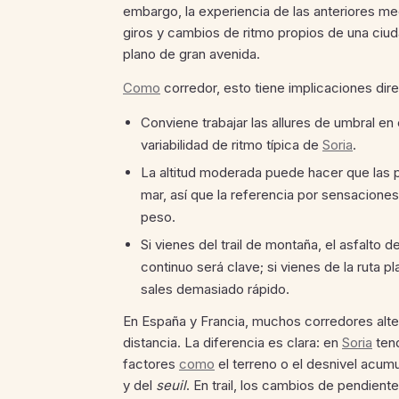
embargo, la experiencia de las anteriores m
giros y cambios de ritmo propios de una ciu
plano de gran avenida.
Como
corredor, esto tiene implicaciones dir
Conviene trabajar las allures de umbral en 
variabilidad de ritmo típica de
Soria
.
La altitud moderada puede hacer que las p
mar, así que la referencia por sensacione
peso.
Si vienes del trail de montaña, el asfalto d
continuo será clave; si vienes de la ruta 
sales demasiado rápido.
En España y Francia, muchos corredores alt
distancia. La diferencia es clara: en
Soria
tend
factores
como
el terreno o el desnivel acumu
y del
seuil
. En trail, los cambios de pendien