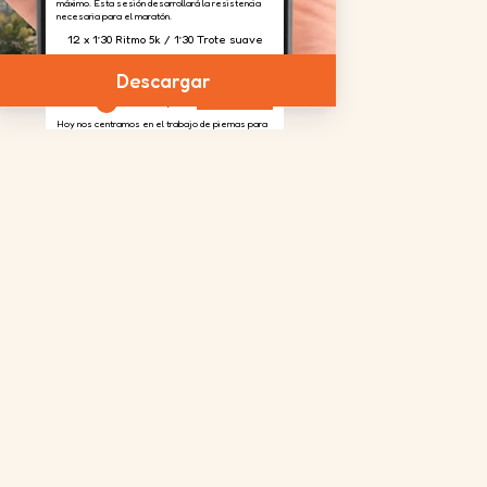
máximo. Esta sesión desarrollará la resistencia
necesaria para el maratón.
12 x 1’30 Ritmo 5k / 1’30 Trote suave
Descargar
24
Sesión
de 20 mayo
Fortalecimiento
Hoy nos centramos en el trabajo de piernas para
absorber el desnivel previsto en la carrera.
4 series
2 series
4 series
de 20
de 20
de 20
repeticiones
repeticiones
repeticiones
en cada
pierna
25
Sesión
de 23 mayo
Rodaje largo
La rodaje larga de la semana. Puede que se
sienta cansado, pero esto prepara su cuerpo para
afrontar el "muro" que suele esperarle alrededor
del kilómetro 25-30 de un maratón.
2h30 a un ritmo de 6'05''/km
26
Sesión
de 28
Rodaje de
mayo
recuperación
Una carrera de recuperación de 30 minutos para
ponerse en forma después de la larga carrera de
anteayer.