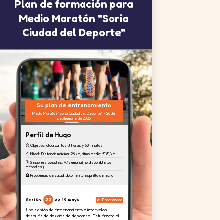
Plan de formación para
Medio Maratón "Soria
Ciudad del Deporte"
Su plan de entrenamiento
Medio Maratón "Soria Ciudad del Deporte" - 26 de
septiembre de 2026
Perfil de Hugo
⏱️ Objetivo: alcanzar las 3 horas y 50 minutos
💪 Nivel: Distancia máxima: 26 km, ritmo medio: 5'18''/km
🗓️ Sesiones posibles: 4/semana (no disponible los
miércoles)
🏥 Problemas de salud: dolor en la espinilla derecha
23
Sesión
de 19 mayo
Fraccionado
Una sesión de entrenamiento a intervalos
después de dos días de descanso. Esfuérzate al