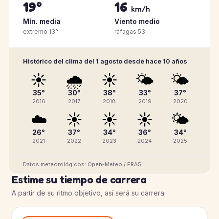
19°
16
km/h
Mín. media
Viento medio
extremo 13°
ráfagas 53
Histórico del clima del 1 agosto desde hace 10 años
☀️
🌧️
☀️
🌤️
🌤️
35°
30°
38°
33°
37°
2016
2017
2018
2019
2020
☁️
☀️
☀️
☀️
🌤️
26°
37°
34°
36°
34°
2021
2022
2023
2024
2025
Datos meteorológicos: Open-Meteo / ERA5
Estime su tiempo de carrera
A partir de su ritmo objetivo, así será su carrera