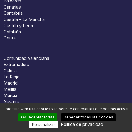
Baleares
Canarias
Cantabria
Castilla - La Mancha
Castilla y León
Cataluña
Ceuta
Comunidad Valenciana
Extremadura
Galicia
La Rioja
Madrid
Melilla
Murcia
Navarra
País Vasco
Este sitio web usa cookies y te permite controlar las que deseas activar
OK, aceptar todas
Denegar todas las cookies
Política de privacidad
Personalizar