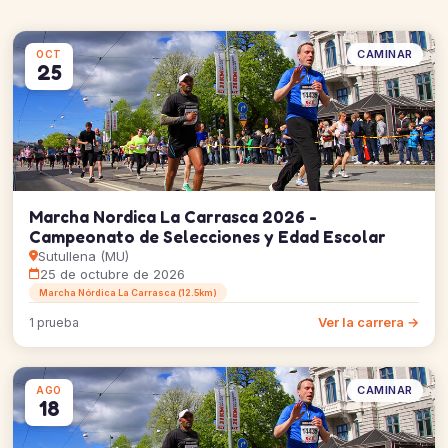
CAMINAR
OCT
25
Marcha Nordica La Carrasca 2026 -
Campeonato de Selecciones y Edad Escolar
Sutullena (MU)
25 de octubre de 2026
Marcha Nórdica La Carrasca (12.5km)
Ver la carrera →
1 prueba
CAMINAR
AGO
18