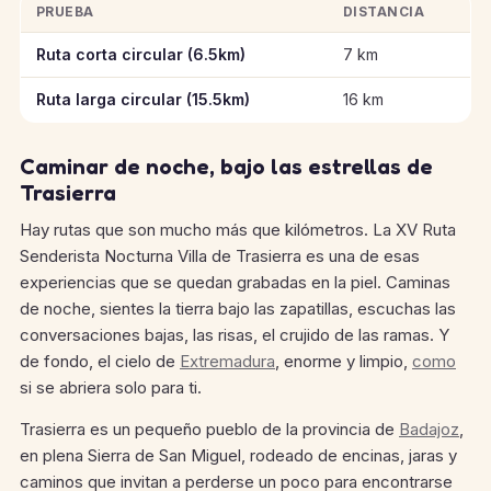
PRUEBA
DISTANCIA
Información clave de las pruebas de XV Ruta Senderista Noctur
Ruta corta circular (6.5km)
7 km
Ruta larga circular (15.5km)
16 km
Caminar de noche, bajo las estrellas de
Trasierra
Hay rutas que son mucho más que kilómetros. La XV Ruta
Senderista Nocturna Villa de Trasierra es una de esas
experiencias que se quedan grabadas en la piel. Caminas
de noche, sientes la tierra bajo las zapatillas, escuchas las
conversaciones bajas, las risas, el crujido de las ramas. Y
de fondo, el cielo de
Extremadura
, enorme y limpio,
como
si se abriera solo para ti.
Trasierra es un pequeño pueblo de la provincia de
Badajoz
,
en plena Sierra de San Miguel, rodeado de encinas, jaras y
caminos que invitan a perderse un poco para encontrarse