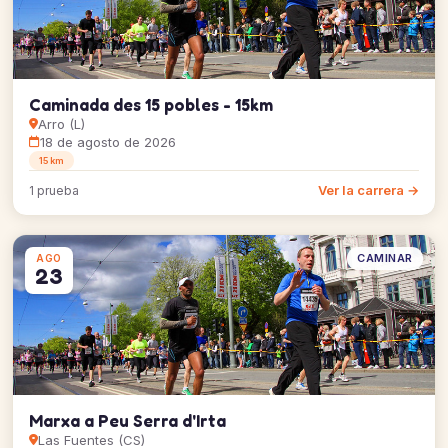
Caminada des 15 pobles - 15km
Arro (L)
18 de agosto de 2026
15 km
Ver la carrera →
1 prueba
CAMINAR
AGO
23
Marxa a Peu Serra d'Irta
Las Fuentes (CS)