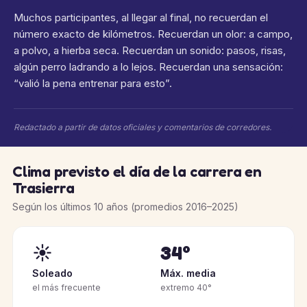
Muchos participantes, al llegar al final, no recuerdan el
número exacto de kilómetros. Recuerdan un olor: a campo,
a polvo, a hierba seca. Recuerdan un sonido: pasos, risas,
algún perro ladrando a lo lejos. Recuerdan una sensación:
“valió la pena entrenar para esto”.
Redactado a partir de datos oficiales y comentarios de corredores.
Clima previsto el día de la carrera en
Trasierra
Según los últimos 10 años (promedios 2016–2025)
☀️
34°
Soleado
Máx. media
el más frecuente
extremo 40°