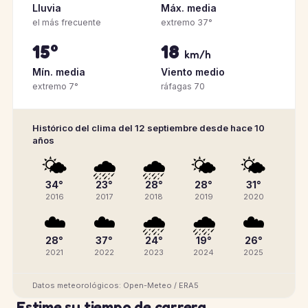
Lluvia
Máx. media
el más frecuente
extremo 37°
15°
18
km/h
Mín. media
Viento medio
extremo 7°
ráfagas 70
Histórico del clima del 12 septiembre desde hace 10
años
🌤️
🌧️
🌧️
🌤️
🌤️
34°
23°
28°
28°
31°
2016
2017
2018
2019
2020
☁️
☁️
🌧️
🌧️
☁️
28°
37°
24°
19°
26°
2021
2022
2023
2024
2025
Datos meteorológicos: Open-Meteo / ERA5
Estime su tiempo de carrera