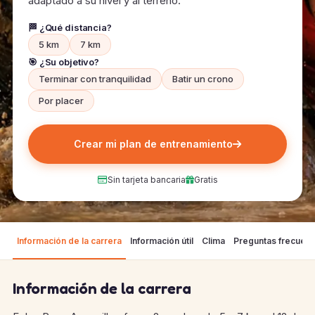
adaptado a su nivel y al terreno.
🏁 ¿Qué distancia?
5 km
7 km
🎯 ¿Su objetivo?
Terminar con tranquilidad
Batir un crono
Por placer
Crear mi plan de entrenamiento
Sin tarjeta bancaria
Gratis
Información de la carrera
Información útil
Clima
Preguntas frecuen
Información de la carrera