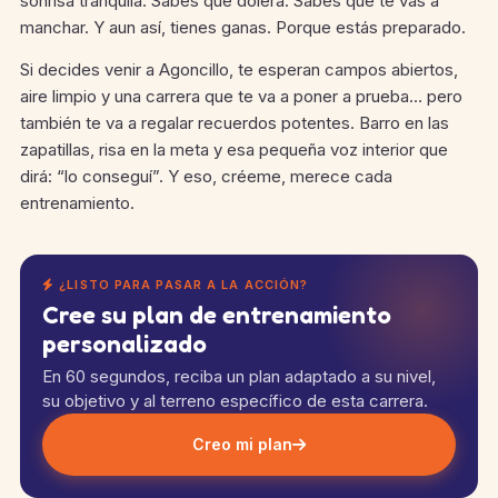
sonrisa tranquila. Sabes que dolerá. Sabes que te vas a
manchar. Y aun así, tienes ganas. Porque estás preparado.
Si decides venir a Agoncillo, te esperan campos abiertos,
aire limpio y una carrera que te va a poner a prueba… pero
también te va a regalar recuerdos potentes. Barro en las
zapatillas, risa en la meta y esa pequeña voz interior que
dirá: “lo conseguí”. Y eso, créeme, merece cada
entrenamiento.
¿LISTO PARA PASAR A LA ACCIÓN?
Cree su plan de entrenamiento
personalizado
En 60 segundos, reciba un plan adaptado a su nivel,
su objetivo y al terreno específico de esta carrera.
Creo mi plan