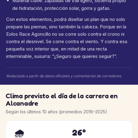
Material clave: zapatillas de trail ligero, sistema propio
de hidratación, protección solar, gorra y gafas.
Con estos elementos, podrá diseñar un plan que no solo
prepare las piernas, sino también la cabeza. Porque en la
Eolos Race Agoncillo no se corre solo contra el crono ni
contra el desnivel. Se corre contra el viento. Y contra esa
pequeña voz interior que, en mitad de una recta
interminable, susurra: “¿Seguro que quieres seguir?”.
Redactado a partir de datos oficiales y comentarios de corredores.
Clima previsto el día de la carrera en
Alcanadre
Según los últimos 10 años (promedios 2016–2025)
🌧️
26°