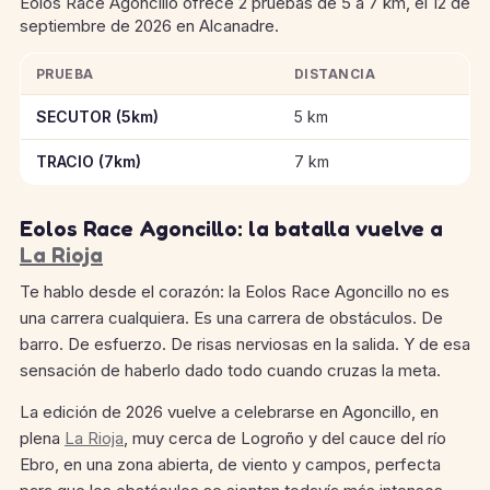
Eolos Race Agoncillo ofrece 2 pruebas de 5 a 7 km, el 12 de
septiembre de 2026 en Alcanadre.
PRUEBA
DISTANCIA
Información clave de las pruebas de Eolos Race Agoncillo
SECUTOR (5km)
5 km
TRACIO (7km)
7 km
Eolos Race Agoncillo: la batalla vuelve a
La Rioja
Te hablo desde el corazón: la Eolos Race Agoncillo no es
una carrera cualquiera. Es una carrera de obstáculos. De
barro. De esfuerzo. De risas nerviosas en la salida. Y de esa
sensación de haberlo dado todo cuando cruzas la meta.
La edición de 2026 vuelve a celebrarse en Agoncillo, en
plena
La Rioja
, muy cerca de Logroño y del cauce del río
Ebro, en una zona abierta, de viento y campos, perfecta