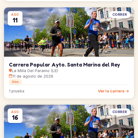
CORRER
AGO
11
Carrera Popular Ayto. Santa Marina del Rey
La Milla Del Paramo (LE)
11 de agosto de 2026
8 km
Ver la carrera →
1 prueba
CORRER
AGO
16