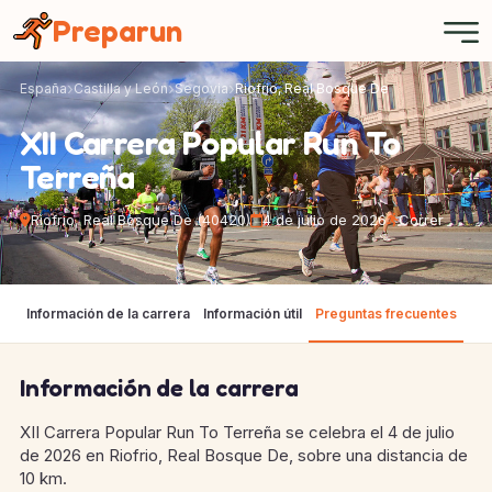
Panel de gestión de cookies
Preparun
España
Castilla y León
Segovia
Riofrio, Real Bosque De
XII Carrera Popular Run To
Terreña
Riofrio, Real Bosque De (40420)
4 de julio de 2026
Correr
Información de la carrera
Información útil
Preguntas frecuentes
Información de la carrera
XII Carrera Popular Run To Terreña se celebra el 4 de julio
de 2026 en Riofrio, Real Bosque De, sobre una distancia de
10 km.