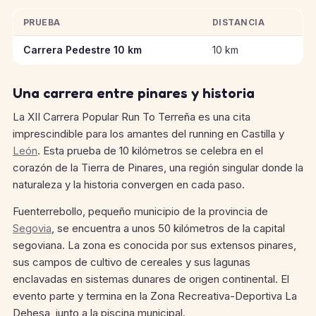
PRUEBA
DISTANCIA
Información clave de las pruebas de XII Carrera Popular Run T
Carrera Pedestre 10 km
10 km
Una carrera entre pinares y historia
La XII Carrera Popular Run To Terreña es una cita
imprescindible para los amantes del running en Castilla y
León
. Esta prueba de 10 kilómetros se celebra en el
corazón de la Tierra de Pinares, una región singular donde la
naturaleza y la historia convergen en cada paso.
Fuenterrebollo, pequeño municipio de la provincia de
Segovia
, se encuentra a unos 50 kilómetros de la capital
segoviana. La zona es conocida por sus extensos pinares,
sus campos de cultivo de cereales y sus lagunas
enclavadas en sistemas dunares de origen continental. El
evento parte y termina en la Zona Recreativa-Deportiva La
Dehesa, junto a la piscina municipal.