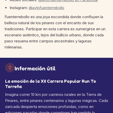
Instagram:
@aytofuenterrebollo
Fuenterrebollo es una joya escondida donde confluyen la
belleza natural de los pinares con el encanto de sus
tradiciones. Participar en esta carrera es sumergirse en un
escenario auténtico, lejos del bullicio urbano, donde cada
paso resuena entre campos ancestrales y lagunas
milenarias.
Información útil
La emoción de la XII Carrera Popular Run To
Terreña
Imagina correr 10 km por caminos rurales en la Tierra de
Pinares, entre pinares centenarios y lagunas mágicas. Cada
zancada despierta emociones profundas, como en
ediciones pasadas donde corredores han sentido la