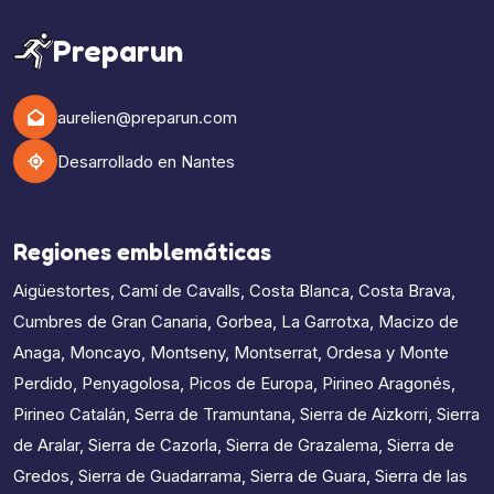
Preparun
aurelien@preparun.com
Desarrollado en Nantes
Regiones emblemáticas
Aigüestortes
,
Camí de Cavalls
,
Costa Blanca
,
Costa Brava
,
Cumbres de Gran Canaria
,
Gorbea
,
La Garrotxa
,
Macizo de
Anaga
,
Moncayo
,
Montseny
,
Montserrat
,
Ordesa y Monte
Perdido
,
Penyagolosa
,
Picos de Europa
,
Pirineo Aragonés
,
Pirineo Catalán
,
Serra de Tramuntana
,
Sierra de Aizkorri
,
Sierra
de Aralar
,
Sierra de Cazorla
,
Sierra de Grazalema
,
Sierra de
Gredos
,
Sierra de Guadarrama
,
Sierra de Guara
,
Sierra de las