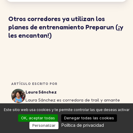
Otros corredores ya utilizan los
planes de entrenamiento Preparun (¡y
les encantan!)
ARTÍCULO ESCRITO POR
Laura Sánchez
Laura Sánchez es corredora de trail y amante
de la naturaleza. Descubrió el running a través
Este sitio web usa cookies y te permite controlar las que deseas activar
de carreras populares antes de orientarse
OK, aceptar todas
Denegar todas las cookies
progresivamente hacia el trail,……
Leer más →
Política de privacidad
Personalizar