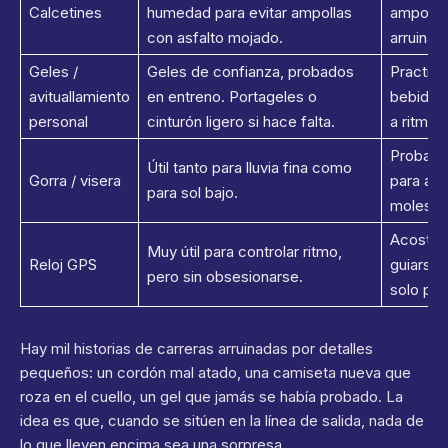
Calcetines
humedad para evitar ampollas
ampolla 
con asfalto mojado.
arruinar
Geles /
Geles de confianza, probados
Practica
avituallamiento
en entreno. Portageles o
bebida e
personal
cinturón ligero si hace falta.
a ritmos
Probarla
Útil tanto para lluvia fina como
Gorra / visera
para as
para sol bajo.
molesta
Acostum
Muy útil para controlar ritmo,
Reloj GPS
guiarse 
pero sin obsesionarse.
solo po
Hay mil historias de carreras arruinadas por detalles
pequeños: un cordón mal atado, una camiseta nueva que
roza en el cuello, un gel que jamás se había probado. La
idea es que, cuando se sitúen en la línea de salida, nada de
lo que lleven encima sea una sorpresa.