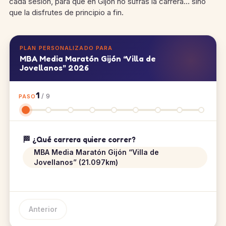
cada sesión, para que en Gijón no sufras la carrera… sino
que la disfrutes de principio a fin.
PLAN PERSONALIZADO PARA
MBA Media Maratón Gijón “Villa de
Jovellanos” 2026
1
/ 9
PASO
🏁 ¿Qué carrera quiere correr?
MBA Media Maratón Gijón “Villa de
Jovellanos” (21.097km)
Anterior