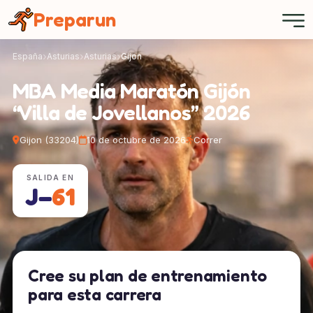
Panel de gestión de cookies
Preparun
España
Asturias
Asturias
Gijon
MBA Media Maratón Gijón
“Villa de Jovellanos” 2026
Gijon (33204)
10 de octubre de 2026
Correr
SALIDA EN
J−
61
Cree su plan de entrenamiento
para esta carrera