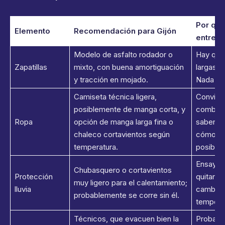
Por qué
Elemento
Recomendación para Gijón
entren
Modelo de asfalto rodador o
Hay que 
Zapatillas
mixto, con buena amortiguación
largas y
y tracción en mojado.
Nada de 
Camiseta técnica ligera,
Convien
posiblemente de manga corta, y
combinac
Ropa
opción de manga larga fina o
saber c
chaleco cortavientos según
cómodo
temperatura.
posible 
Ensayar
Chubasquero o cortavientos
Protección
quitar c
muy ligero para el calentamiento;
lluvia
cambios
probablemente se corre sin él.
tempera
Técnicos, que evacuen bien la
Probarlo