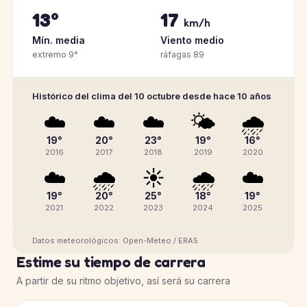
13°
17
km/h
Mín. media
Viento medio
extremo 9°
ráfagas 89
Histórico del clima del 10 octubre desde hace 10 años
☁️
☁️
☁️
🌤️
🌧️
19°
20°
23°
19°
16°
2016
2017
2018
2019
2020
☁️
🌧️
☀️
🌧️
☁️
19°
20°
25°
18°
19°
2021
2022
2023
2024
2025
Datos meteorológicos: Open-Meteo / ERA5
Estime su tiempo de carrera
A partir de su ritmo objetivo, así será su carrera