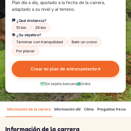
Plan día a día, ajustado a la fecha de la carrera,
adaptado a su nivel y al terreno.
🏁 ¿Qué distancia?
10 km
29 km
🎯 ¿Su objetivo?
Terminar con tranquilidad
Batir un crono
Por placer
Crear mi plan de entrenamiento
Sin tarjeta bancaria
Gratis
Información de la carrera
Información útil
Clima
Preguntas frecuen
Información de la carrera