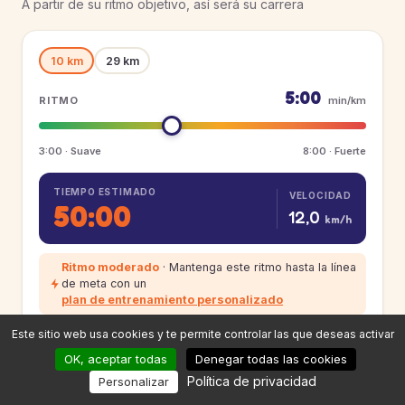
A partir de su ritmo objetivo, así será su carrera
10 km
29 km
5:00
RITMO
min/km
3:00 · Suave
8:00 · Fuerte
TIEMPO ESTIMADO
VELOCIDAD
50:00
12,0
km/h
Ritmo moderado
· Mantenga este ritmo hasta la línea
de meta con un
plan de entrenamiento personalizado
Este sitio web usa cookies y te permite controlar las que deseas activar
Preguntas y respuestas
OK, aceptar todas
Denegar todas las cookies
Política de privacidad
Personalizar