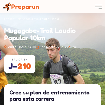
Panel de gestión de cookies
Preparun
España
País Vasco
Lava
Laudio/Llodio
Mugagabe-Trail Laudio
Popular 10km
Laudio/Llodio (1400)
6 de marzo de 2027
Trail
SALIDA EN
J−
210
Cree su plan de entrenamiento
para esta carrera