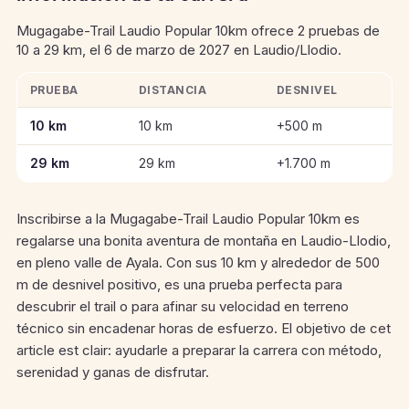
Mugagabe-Trail Laudio Popular 10km ofrece 2 pruebas de
10 a 29 km, el 6 de marzo de 2027 en Laudio/Llodio.
PRUEBA
DISTANCIA
DESNIVEL
Información clave de las pruebas de Mugagabe-Trail Laudio P
10 km
10 km
+500 m
29 km
29 km
+1.700 m
Inscribirse a la Mugagabe-Trail Laudio Popular 10km es
regalarse una bonita aventura de montaña en Laudio-Llodio,
en pleno valle de Ayala. Con sus 10 km y alrededor de 500
m de desnivel positivo, es una prueba perfecta para
descubrir el trail o para afinar su velocidad en terreno
técnico sin encadenar horas de esfuerzo. El objetivo de cet
article est clair: ayudarle a preparar la carrera con método,
serenidad y ganas de disfrutar.