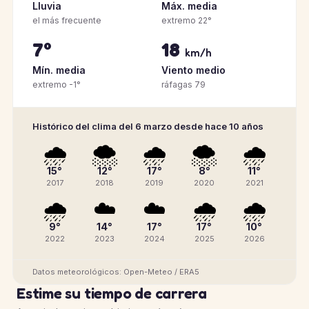
Lluvia
Máx. media
el más frecuente
extremo 22°
7°
18
km/h
Mín. media
Viento medio
extremo -1°
ráfagas 79
Histórico del clima del 6 marzo desde hace 10 años
🌧️
🌨️
🌧️
🌨️
🌧️
15°
12°
17°
8°
11°
2017
2018
2019
2020
2021
🌧️
☁️
☁️
🌧️
🌧️
9°
14°
17°
17°
10°
2022
2023
2024
2025
2026
Datos meteorológicos: Open-Meteo / ERA5
Estime su tiempo de carrera