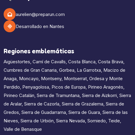
aurelien@preparun.com
Desarrollado en Nantes
Regiones emblemáticas
Aigüestortes
,
Camí de Cavalls
,
Costa Blanca
,
Costa Brava
,
Cumbres de Gran Canaria
,
Gorbea
,
La Garrotxa
,
Macizo de
Anaga
,
Moncayo
,
Montseny
,
Montserrat
,
Ordesa y Monte
Perdido
,
Penyagolosa
,
Picos de Europa
,
Pirineo Aragonés
,
Pirineo Catalán
,
Serra de Tramuntana
,
Sierra de Aizkorri
,
Sierra
de Aralar
,
Sierra de Cazorla
,
Sierra de Grazalema
,
Sierra de
Gredos
,
Sierra de Guadarrama
,
Sierra de Guara
,
Sierra de las
Nieves
,
Sierra de Urbión
,
Sierra Nevada
,
Somiedo
,
Teide
,
Valle de Benasque