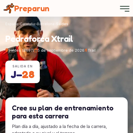
Panel de gestión de cookies
Preparun
España
Cataluña
Barcelona
Saldes
Pedraforca Xtrail
Saldes (8697)
5 de septiembre de 2026
Trail
SALIDA EN
J−
28
Cree su plan de entrenamiento
para esta carrera
Plan día a día, ajustado a la fecha de la carrera,