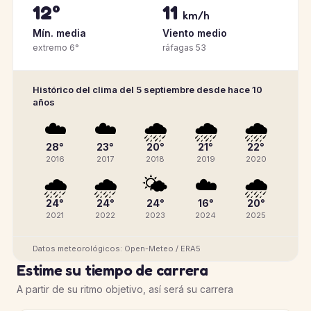
12°
11
km/h
Mín. media
Viento medio
extremo 6°
ráfagas 53
Histórico del clima del 5 septiembre desde hace 10
años
☁️
☁️
🌧️
🌧️
🌧️
28°
23°
20°
21°
22°
2016
2017
2018
2019
2020
🌧️
🌧️
🌤️
☁️
🌧️
24°
24°
24°
16°
20°
2021
2022
2023
2024
2025
Datos meteorológicos: Open-Meteo / ERA5
Estime su tiempo de carrera
A partir de su ritmo objetivo, así será su carrera