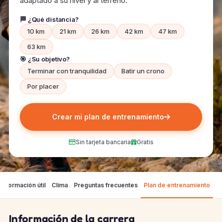
adaptado a su nivel y al terreno.
🏁 ¿Qué distancia?
10 km
21 km
26 km
42 km
47 km
63 km
🎯 ¿Su objetivo?
Terminar con tranquilidad
Batir un crono
Por placer
Crear mi plan de entrenamiento
Sin tarjeta bancaria
Gratis
Información útil
Clima
Preguntas frecuentes
Plan de entrenamiento
Información de la carrera