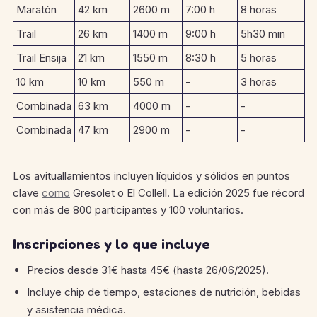
Maratón
42 km
2600 m
7:00 h
8 horas
Trail
26 km
1400 m
9:00 h
5h30 min
Trail Ensija
21 km
1550 m
8:30 h
5 horas
10 km
10 km
550 m
-
3 horas
Combinada
63 km
4000 m
-
-
Combinada
47 km
2900 m
-
-
Los avituallamientos incluyen líquidos y sólidos en puntos
clave
como
Gresolet o El Collell. La edición 2025 fue récord
con más de 800 participantes y 100 voluntarios.
Inscripciones y lo que incluye
Precios desde 31€ hasta 45€ (hasta 26/06/2025).
Incluye chip de tiempo, estaciones de nutrición, bebidas
y asistencia médica.