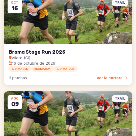
TRAIL
OCT
16
Brama Stage Run 2026
Vilaro (GI)
16 de octubre de 2026
BRAMA60K
BRAMA80K
BRAMA100K
Ver la carrera →
3 pruebas
TRAIL
AGO
09