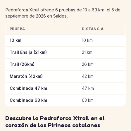
Pedraforca Xtrail ofrece 6 pruebas de 10 a 63 km, el 5 de
septiembre de 2026 en Saldes.
PRUEBA
DISTANCIA
Información clave de las pruebas de Pedraforca Xtrail
10 km
10 km
Trail Ensija (21km)
21 km
Trail (26km)
26 km
Maratón (42km)
42 km
Combinada 47 km
47 km
Combinada 63 km
63 km
Descubre la Pedraforca Xtrail en el
corazón de los Pirineos catalanes