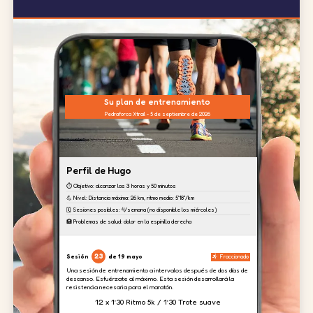
Su plan de entrenamiento
Pedraforca Xtrail - 5 de septiembre de 2026
Perfil de Hugo
⏱️ Objetivo: alcanzar las 3 horas y 50 minutos
💪 Nivel: Distancia máxima: 26 km, ritmo medio: 5'18''/km
🗓️ Sesiones posibles: 4/semana (no disponible los miércoles)
🏥 Problemas de salud: dolor en la espinilla derecha
23
Sesión
de 19 mayo
Fraccionado
Una sesión de entrenamiento a intervalos después de dos días de
descanso. Esfuérzate al máximo. Esta sesión desarrollará la
resistencia necesaria para el maratón.
12 x 1’30 Ritmo 5k / 1’30 Trote suave