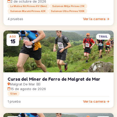
2 de octubre de 2026
La Molina Nit Pirineu KV (5km)
Salomon Mitja Pirineu 21K
Salomon Marató Pirineu 42K
Salomon Ultra Pirineu 100K
Ver la carrera →
4 pruebas
TRAIL
AGO
15
Cursa del Miner de Ferro de Malgrat de Mar
Malgrat De Mar (B)
15 de agosto de 2026
13 km
Ver la carrera →
1 prueba