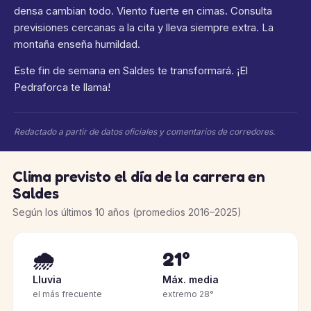
densa cambian todo. Viento fuerte en cimas. Consulta
previsiones cercanas a la cita y lleva siempre extra. La
montaña enseña humildad.
Este fin de semana en Saldes te transformará. ¡El
Pedraforca te llama!
Redactado a partir de datos oficiales y comentarios de corredores.
Clima previsto el día de la carrera en
Saldes
Según los últimos 10 años (promedios 2016–2025)
🌧️
21°
Lluvia
Máx. media
el más frecuente
extremo 28°