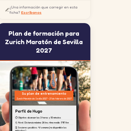
¿Una información que corregir en esta
ficha?
Escríbanos
Plan de formación para
Zurich Maratón de Sevilla
2027
Su plan de entrenamiento
Zurich Maratón de Sevilla 2027 - 21 de febrero de 2027
Perfil de Hugo
⏱️ Objetivo: alcanzar las 3 horas y 50 minutos
💪 Nivel: Distancia máxima: 26 km, ritmo medio: 5'18''/km
🗓️ Sesiones posibles: 4/semana (no disponible los
miércoles)