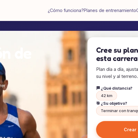
¿Cómo funciona?
Planes de entrenamiento
ón de
Cree su pla
esta carrera
Plan día a día, ajus
su nivel y al terreno.
rer
🏁 ¿Qué distancia?
42 km
🎯 ¿Su objetivo?
Terminar con tranq
Crear 