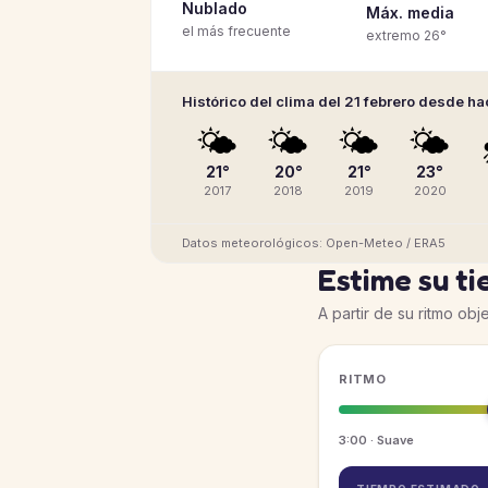
Nublado
Máx. media
el más frecuente
extremo 26°
Histórico del clima del 21 febrero desde h
🌤️
🌤️
🌤️
🌤️
21°
20°
21°
23°
2017
2018
2019
2020
Datos meteorológicos: Open-Meteo / ERA5
Estime su t
A partir de su ritmo obje
RITMO
3:00 · Suave