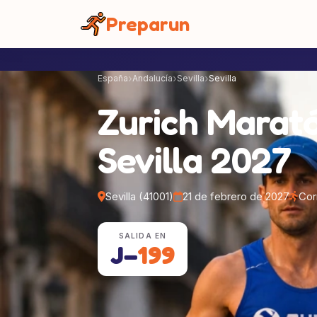
Panel de gestión de cookies
Preparun
España
Andalucía
Sevilla
Sevilla
Zurich Marat
Sevilla 2027
Sevilla (41001)
21 de febrero de 2027
Cor
SALIDA EN
J−
199