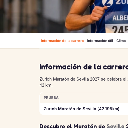
Información de la carrera
Información útil
Clima
Información de la carrer
Zurich Maratón de Sevilla 2027 se celebra el 
42 km.
PRUEBA
Información clave de las pruebas de Zurich 
Zurich Maratón de Sevilla (42.195km)
Descubre el Maratón de
Sevilla