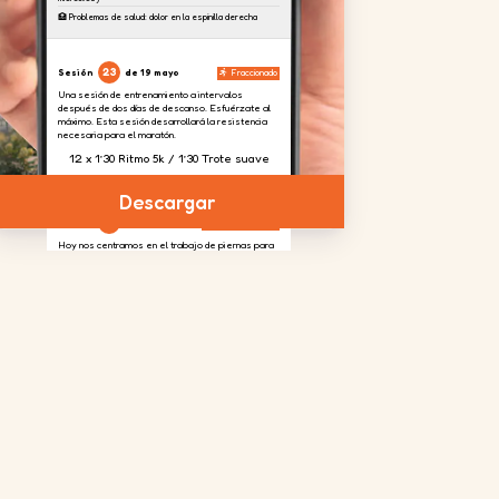
🏥 Problemas de salud: dolor en la espinilla derecha
23
Sesión
de 19 mayo
Fraccionado
Una sesión de entrenamiento a intervalos
después de dos días de descanso. Esfuérzate al
máximo. Esta sesión desarrollará la resistencia
necesaria para el maratón.
12 x 1’30 Ritmo 5k / 1’30 Trote suave
Descargar
24
Sesión
de 20 mayo
Fortalecimiento
Hoy nos centramos en el trabajo de piernas para
absorber el desnivel previsto en la carrera.
4 series
2 series
4 series
de 20
de 20
de 20
repeticiones
repeticiones
repeticiones
en cada
pierna
25
Sesión
de 23 mayo
Rodaje largo
La rodaje larga de la semana. Puede que se
sienta cansado, pero esto prepara su cuerpo para
afrontar el "muro" que suele esperarle alrededor
del kilómetro 25-30 de un maratón.
2h30 a un ritmo de 6'05''/km