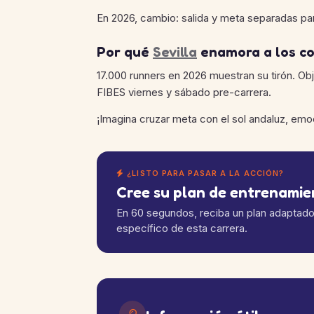
En 2026, cambio: salida y meta separadas para 
Por qué
Sevilla
enamora a los c
17.000 runners en 2026 muestran su tirón. O
FIBES viernes y sábado pre-carrera.
¡Imagina cruzar meta con el sol andaluz, emo
¿LISTO PARA PASAR A LA ACCIÓN?
Cree su plan de entrenami
En 60 segundos, reciba un plan adaptado a
específico de esta carrera.