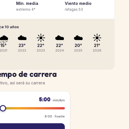
Mín. media
Viento medio
extremo 4°
ráfagas 53
ace 10 años
🌧️
☁️
☀️
☁️
☁️
☀️
15°
23°
22°
22°
20°
21°
2021
2022
2023
2024
2025
2026
iempo de carrera
tivo, así será su carrera
5:00
min/km
8:00 · Fuerte