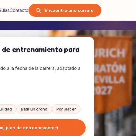
Encuentre una carrera
Guías
Contacto
n de entrenamiento para
tado a la fecha de la carrera, adaptado a
uilidad
Batir un crono
Por placer
mi plan de entrenamiento