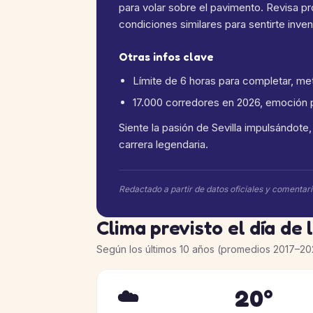
para volar sobre el pavimento. Revisa p
condiciones similares para sentirte inven
Otras infos clave
Límite de 6 horas para completar, met
17.000 corredores en 2026, emoción pu
Siente la pasión de Sevilla impulsándote
carrera legendaria.
Redactado a partir de datos oficiales y comentar
Clima previsto el día de 
Según los últimos 10 años (promedios 2017–20
20°
☁️