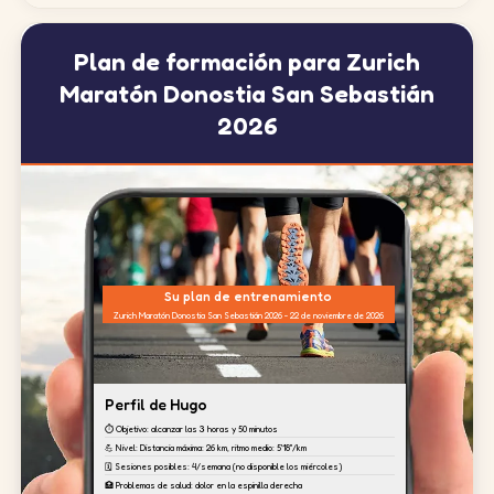
Plan de formación para Zurich
Maratón Donostia San Sebastián
2026
Su plan de entrenamiento
Zurich Maratón Donostia San Sebastián 2026 - 22 de noviembre de 2026
Perfil de Hugo
⏱️ Objetivo: alcanzar las 3 horas y 50 minutos
💪 Nivel: Distancia máxima: 26 km, ritmo medio: 5'18''/km
🗓️ Sesiones posibles: 4/semana (no disponible los miércoles)
🏥 Problemas de salud: dolor en la espinilla derecha