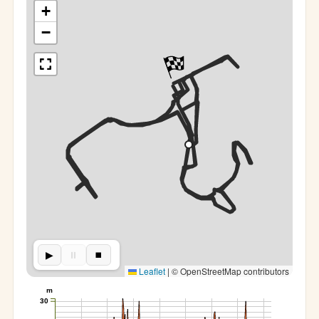
+
−
▶︎
⏸︎
⏹︎
Leaflet
|
© OpenStreetMap contributors
m
30