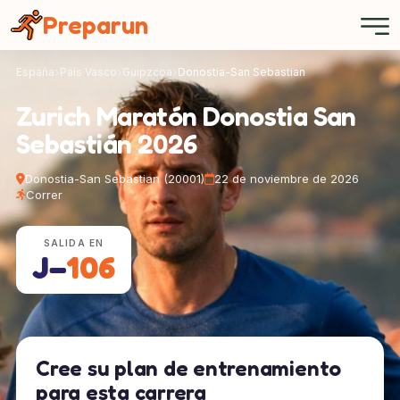
Panel de gestión de cookies
Preparun
España
País Vasco
Guipzcoa
Donostia-San Sebastian
Zurich Maratón Donostia San
Sebastián 2026
Donostia-San Sebastian (20001)
22 de noviembre de 2026
Correr
SALIDA EN
J−
106
Cree su plan de entrenamiento
para esta carrera