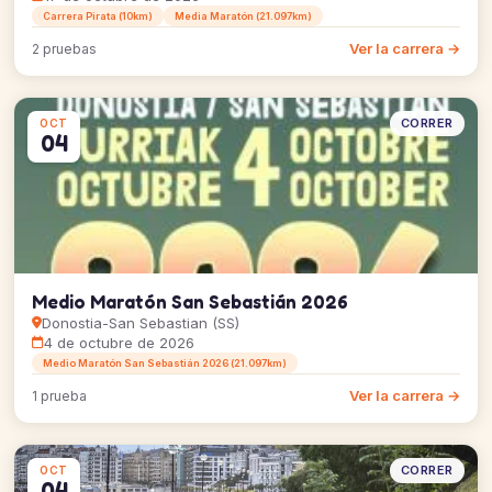
Carrera Pirata (10km)
Media Maratón (21.097km)
Ver la carrera →
2 pruebas
CORRER
OCT
04
Medio Maratón San Sebastián 2026
Donostia-San Sebastian (SS)
4 de octubre de 2026
Medio Maratón San Sebastián 2026 (21.097km)
Ver la carrera →
1 prueba
CORRER
OCT
04