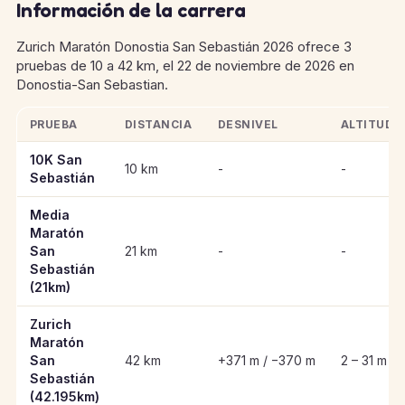
Información de la carrera
Zurich Maratón Donostia San Sebastián 2026 ofrece 3
pruebas de 10 a 42 km, el 22 de noviembre de 2026 en
Donostia-San Sebastian.
PRUEBA
DISTANCIA
DESNIVEL
ALTITUD
Información clave de las pruebas de Zurich Maratón Donostia
10K San
10 km
-
-
Sebastián
Media
Maratón
San
21 km
-
-
Sebastián
(21km)
Zurich
Maratón
San
42 km
+371 m / −370 m
2 – 31 m
Sebastián
(42.195km)