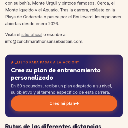
con su bahía, Monte Urgull y pintxos famosos. Cerca, el
Monte Igueldo y el Aquario. Tras la carrera, relájate en la
Playa de Ondarreta o pasea por el Boulevard. Inscripciones
abiertas desde enero 2026.
Visita el
sitio oficial
o escribe a
info@zurichmarathonsansebastian.com.
¿LISTO PARA PASAR A LA ACCIÓN?
Cree su plan de entrenamiento
personalizado
En 60 segundos, reciba un plan adaptado a su nivel,
su objetivo y al terreno específico de esta carrera.
Creo mi plan
Rutas de las diferentes distancias