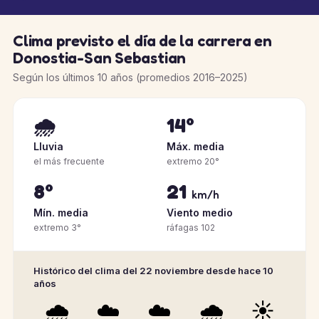
Clima previsto el día de la carrera en
Donostia-San Sebastian
Según los últimos 10 años (promedios 2016–2025)
🌧️
14°
Lluvia
Máx. media
el más frecuente
extremo 20°
8°
21
km/h
Mín. media
Viento medio
extremo 3°
ráfagas 102
Histórico del clima del 22 noviembre desde hace 10
años
🌧️
☁️
☁️
🌧️
☀️