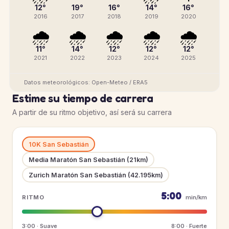
12°
19°
16°
14°
16°
2016
2017
2018
2019
2020
🌧️
🌧️
🌧️
🌧️
🌧️
11°
14°
12°
12°
12°
2021
2022
2023
2024
2025
Datos meteorológicos: Open-Meteo / ERA5
Estime su tiempo de carrera
A partir de su ritmo objetivo, así será su carrera
10K San Sebastián
Media Maratón San Sebastián (21km)
Zurich Maratón San Sebastián (42.195km)
5:00
RITMO
min/km
3:00 · Suave
8:00 · Fuerte