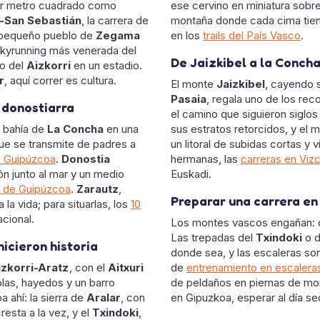
por metro cuadrado como
ese cervino en miniatura sobr
-San Sebastián
, la carrera de
montaña donde cada cima tiene
l pequeño pueblo de
Zegama
en los
trails del País Vasco
.
 skyrunning más venerada del
De Jaizkibel a la Concha
ro del
Aizkorri
en un estadio.
r
, aquí correr es cultura.
El monte
Jaizkibel
, cayendo 
Pasaia
, regala uno de los rec
 donostiarra
el camino que siguieron siglos
 bahía de
La Concha
en una
sus estratos retorcidos, y el
ue se transmite de padres a
un litoral de subidas cortas y v
 Guipúzcoa
.
Donostia
hermanas, las
carreras en Viz
ón junto al mar y un medio
Euskadi.
 de Guipúzcoa
.
Zarautz
,
Preparar una carrera e
a vida; para situarlas, los
10
acional.
Los montes vascos engañan: 
Las trepadas del
Txindoki
o 
icieron historia
donde sea, y las escaleras son
izkorri-Aratz
, con el
Aitxuri
de
entrenamiento en escaleras 
las, hayedos y un barro
de peldaños en piernas de mon
a ahí: la sierra de
Aralar
, con
en Gipuzkoa, esperar al día se
cresta a la vez, y el
Txindoki
,