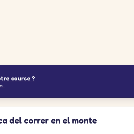
tre course ?
ns.
ca del correr en el monte