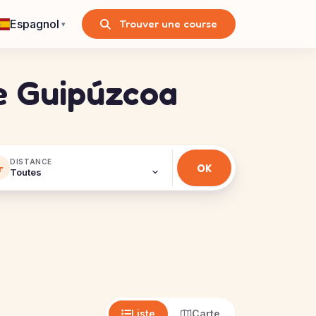
Espagnol
Trouver une course
▾
de Guipúzcoa
DISTANCE
Liste
Carte