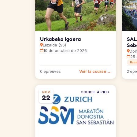
Urkabeko Igoera
SAL
Seb
Elizalde (SS)
10 de octubre de 2026
Don
25 
Runn
Voir la course →
0 épreuves
2 épr
COURSE À PIED
NOV
22