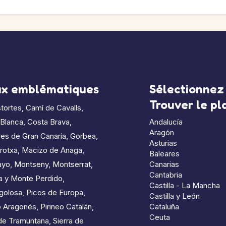
ux emblématiques
Sélectionnez 
Trouver le p
tortes
,
Camí de Cavalls
,
 Blanca
,
Costa Brava
,
Andalucía
Aragón
es de Gran Canaria
,
Gorbea
,
Asturias
rotxa
,
Macizo de Anaga
,
Baleares
ayo
,
Montseny
,
Montserrat
,
Canarias
Cantabria
a y Monte Perdido
,
Castilla - La Mancha
golosa
,
Picos de Europa
,
Castilla y León
o Aragonés
,
Pirineo Catalán
,
Cataluña
Ceuta
de Tramuntana
,
Sierra de