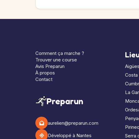
Comment ça marche ?
Lie
Trouver une course
Avis Preparun
Aigües
À propos
Costa
Contact
Cumbr
La Gar
Preparun
Monc
Ordes
Penya
aurelien@preparun.com
Pirine
Développé à Nantes
Serra 