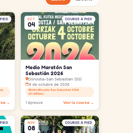
PIED
COURSE À PIED
OCT
04
Medio Maratón San
Sebastián 2026
Donostia-San Sebastian (SS)
4 de octubre de 2026
txa
Medio Maratón San Sebastián 2026
(21.097km)
urse →
Voir la course →
1 épreuve
PIED
COURSE À PIED
NOV
08