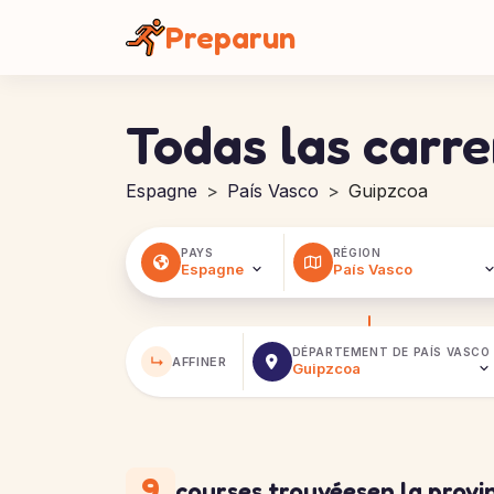
Panel de gestión de cookies
Preparun
Todas las carre
Espagne
País Vasco
Guipzcoa
PAYS
RÉGION
DÉPARTEMENT DE
PAÍS VASCO
↳
AFFINER
9
courses trouvées
en la provi