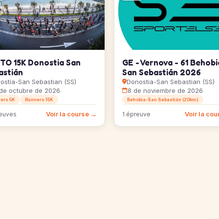
TO 15K Donostia San
GE - Vernova - 61 Behobi
astián
San Sebastián 2026
ostia-San Sebastian (SS)
Donostia-San Sebastian (SS)
de octubre de 2026
8 de noviembre de 2026
ers 5K
Runners 15K
Behobia-San Sebastián (20km)
Voir la course →
Voir la co
euves
1 épreuve