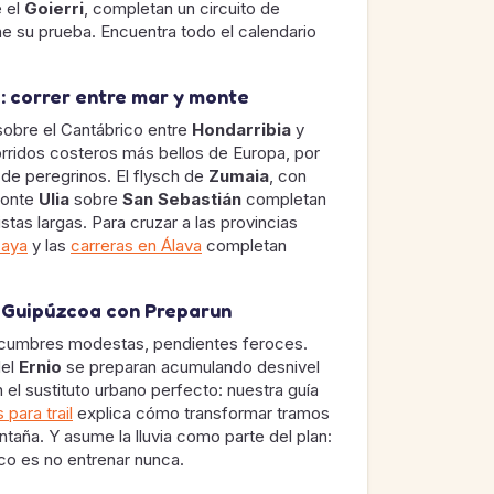
e el
Goierri
, completan un circuito de
 su prueba. Encuentra todo el calendario
: correr entre mar y monte
sobre el Cantábrico entre
Hondarribia
y
orridos costeros más bellos de Europa, por
 de peregrinos. El flysch de
Zumaia
, con
 monte
Ulia
sobre
San Sebastián
completan
istas largas. Para cruzar a las provincias
caya
y las
carreras en Álava
completan
n Guipúzcoa con Preparun
cumbres modestas, pendientes feroces.
del
Ernio
se preparan acumulando desnivel
 el sustituto urbano perfecto: nuestra guía
para trail
explica cómo transformar tramos
taña. Y asume la lluvia como parte del plan:
co es no entrenar nunca.