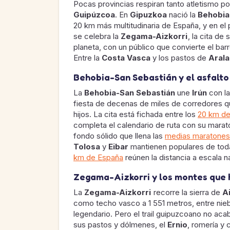
Pocas provincias respiran tanto atletismo 
Guipúzcoa
. En
Gipuzkoa
nació la
Behobia
20 km más multitudinaria de España, y en e
se celebra la
Zegama-Aizkorri
, la cita de
planeta, con un público que convierte el bar
Entre la
Costa Vasca
y los pastos de
Arala
Behobia-San Sebastián y el asfalto
La
Behobia-San Sebastián
une
Irún
con la
fiesta de decenas de miles de corredores q
hijos. La cita está fichada entre los
20 km de
completa el calendario de ruta con su marat
fondo sólido que llena las
medias maratones
Tolosa
y
Eibar
mantienen populares de toda l
km de España
reúnen la distancia a escala n
Zegama-Aizkorri y los montes que h
La
Zegama-Aizkorri
recorre la sierra de
A
como techo vasco a 1 551 metros, entre nieb
legendario. Pero el trail guipuzcoano no acab
sus pastos y dólmenes, el
Ernio
, romería y 