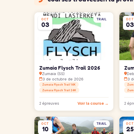
TRAIL
OCT
OCT
03
03
Zumaia Flysch Trail 2026
Zum
Zumaia (SS)
Deb
3 de octubre de 2026
3 d
Zumaia Flysch Trail 14K
Zumai
Zumaia Flysch Trail 24K
Zuma
Voir la course →
2 épreuves
2 épr
TRAIL
OCT
OCT
10
25