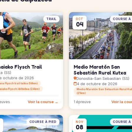
TRAIL
COURSE À 
OCT
04
aiako Flysch Trail
Medio Maratón San
Sebastián Rural Kutxa
a (SS)
e octubre de 2026
Donostia-San Sebastian (SS)
4 de octubre de 2026
a Flysch trail txikia (14km)
iako Flysch ibilbidea (24km)
Medio Maratón San Sebastián Rural Ku
(21km)
Voir la course →
Voir la co
euves
1 épreuve
COURSE À PIED
COURSE À 
NOV
08