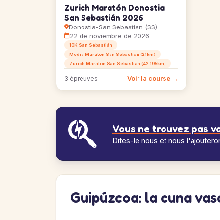
Zurich Maratón Donostia
San Sebastián 2026
Donostia-San Sebastian (SS)
22 de noviembre de 2026
10K San Sebastián
Media Maratón San Sebastián (21km)
Zurich Maratón San Sebastián (42.195km)
Voir la course →
3 épreuves
Vous ne trouvez pas vo
Dites-le nous et nous l'ajoutero
Guipúzcoa: la cuna vas