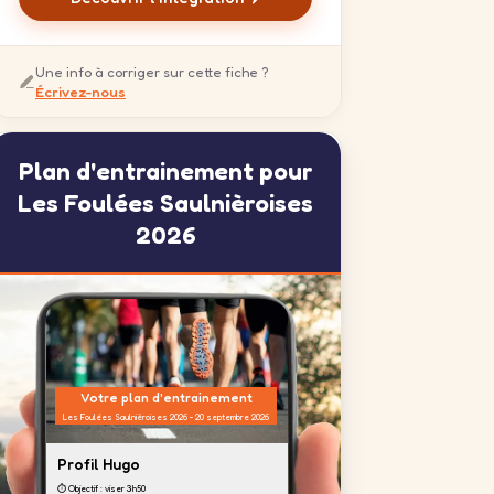
Une info à corriger sur cette fiche ?
Écrivez-nous
Plan d'entrainement pour
Les Foulées Saulnièroises
2026
Votre plan d'entrainement
Les Foulées Saulnièroises 2026 - 20 septembre 2026
Profil Hugo
⏱️ Objectif : viser 3h50