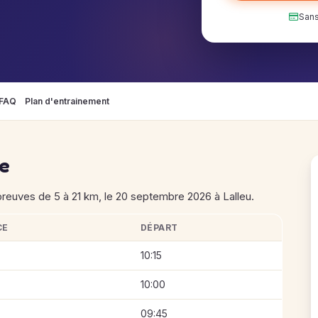
Sans
FAQ
Plan d'entrainement
se
reuves de 5 à 21 km, le 20 septembre 2026 à Lalleu.
CE
DÉPART
ées Saulnièroises 2026
10:15
10:00
09:45