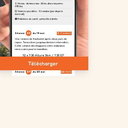
💪 Niveau : distance max : 26 km, allure moyenne :
5'18''/km
🗓️ Séances possibles : 4/semaine (pas dispo le
mercredi)
🏥 Problèmes de santé : périostite à droite
23
Séance
du 19 mai
Fractionné
Une séance de fractionné après deux jours de
repos. Tenez bien jusqu'aux derniers intervalles.
Cette séance développera votre endurance
nécessaire pour le marathon.
12 x 1’30 Allure 5km / 1’30 EF
Télécharger
24
Séance
du 20 mai
Renfo
Aujourd'hui, nous focalisons un travail sur les
cuisses afin d'absorber le dénivelé prévu à
Toulouse.
4 séries
2 séries
4 séries
de 20
de 20
de 20
répétitions
répétitions
répétitions
sur chaque
jambes
25
Séance
du 23 mai
Sortie longue
La sortie longue de la semaine. Vous risquez de