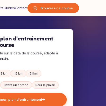
Trouver une course
nts
Guides
Contact
 plan d'entrainement
course
alé sur la date de la course, adapté à
rrain.
12 km
15 km
21 km
Battre un chrono
Pour le plaisir
 mon plan d'entrainement