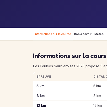
Informations sur la course
Bon à savoir
Météo
Informations sur la cour
Les Foulées Saulnièroises 2026 propose 5 ép
ÉPREUVE
DISTAN
Informations clés des épreuves de Les Foul
5 km
5 km
8 km
8 km
12 km
12 km