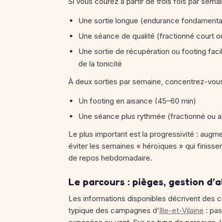
Si vous courez à partir de trois fois par semai
Une sortie longue (endurance fondamenta
Une séance de qualité (fractionné court ou
Une sortie de récupération ou footing faci
de la tonicité
À deux sorties par semaine, concentrez-vous
Un footing en aisance (45–60 min)
Une séance plus rythmée (fractionné ou a
Le plus important est la progressivité : augme
éviter les semaines « héroïques » qui finiss
de repos hebdomadaire.
Le parcours : pièges, gestion d’a
Les informations disponibles décrivent des co
typique des campagnes d’
Ille-et-Vilaine
: pas