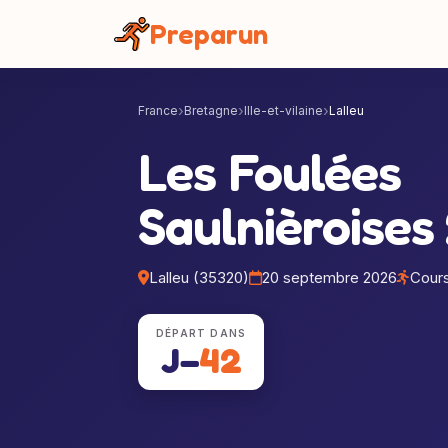
Panneau de gestion des cookies
Preparun
France
Bretagne
Ille-et-vilaine
Lalleu
Les Foulées
Saulnièroises
Lalleu (35320)
20 septembre 2026
Cours
DÉPART DANS
J−
42