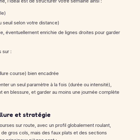
ne, l’idéal est de structurer votre semaine ainsi :
le)
 seuil selon votre distance)
le, éventuellement enrichie de lignes droites pour garder
 sur :
llure course) bien encadrée
nter un seul paramètre à la fois (durée ou intensité),
ent en blessure, et garder au moins une journée complète
llure et stratégie
urses sur route, avec un profil globalement roulant,
 de gros cols, mais des faux plats et des sections