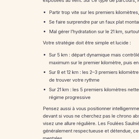
exposées au vent.
Sur ce type de parcours, l
Partir trop vite sur les premiers kilomètres
Se faire surprendre par un faux plat monta
Mal gérer l’hydratation sur le 21 km, surtout
Votre stratégie doit être simple et lucide :
Sur 5 km : départ dynamique mais contrôlé
maximum sur le premier kilomètre, puis en 
Sur 8 et 12 km : les 2–3 premiers kilomètr
de trouver votre rythme
Sur 21 km : les 5 premiers kilomètres nett
régime progressive
Pensez aussi à vous positionner intelligemment
devant si vous ne cherchez pas le chrono abs
visez une allure régulière. Les Foulées Sauln
généralement respectueuse et détendue, ce 
mentales.