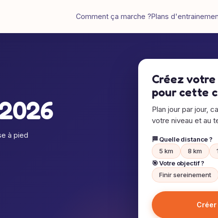
Comment ça marche ?
Plans d'entraineme
Créez votre
pour cette 
 2026
Plan jour par jour, c
votre niveau et au te
e à pied
🏁 Quelle distance ?
5 km
8 km
🎯 Votre objectif ?
Finir sereinement
Créer