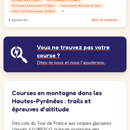
LA PÈRE NOËL (0.4km)
LA TOURNIQUET (0.8km)
Trail enfants Benjamins (3.3km)
Trail enfants Minimes (3.3km)
Urban Trail Solo adultes (9.9km)
+1
Voir la course →
6 épreuves
Vous ne trouvez pas votre
course ?
Dites-le nous et nous l'ajouterons.
Courses en montagne dans les
Hautes-Pyrénées : trails et
épreuves d'altitude
Des cols du Tour de France aux cirques glaciaires
classés à l'UNESCO, la haute montagne des