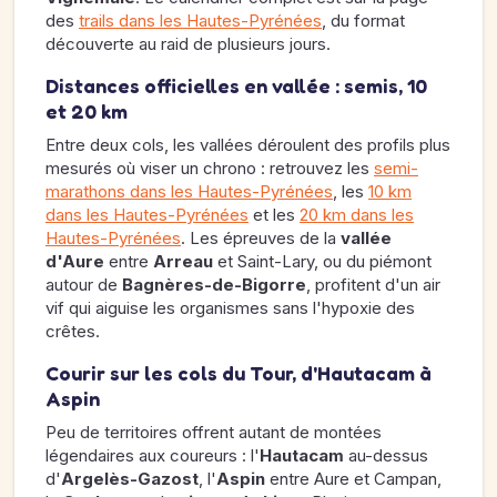
des
trails dans les Hautes-Pyrénées
, du format
découverte au raid de plusieurs jours.
Distances officielles en vallée : semis, 10
et 20 km
Entre deux cols, les vallées déroulent des profils plus
mesurés où viser un chrono : retrouvez les
semi-
marathons dans les Hautes-Pyrénées
, les
10 km
dans les Hautes-Pyrénées
et les
20 km dans les
Hautes-Pyrénées
. Les épreuves de la
vallée
d'Aure
entre
Arreau
et Saint-Lary, ou du piémont
autour de
Bagnères-de-Bigorre
, profitent d'un air
vif qui aiguise les organismes sans l'hypoxie des
crêtes.
Courir sur les cols du Tour, d'Hautacam à
Aspin
Peu de territoires offrent autant de montées
légendaires aux coureurs : l'
Hautacam
au-dessus
d'
Argelès-Gazost
, l'
Aspin
entre Aure et Campan,