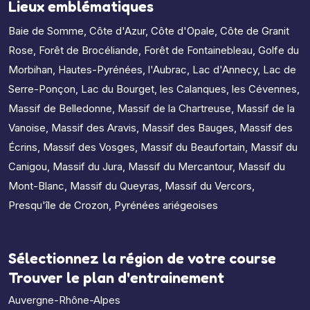
Lieux emblématiques
Baie de Somme
,
Côte d'Azur
,
Côte d'Opale
,
Côte de Granit
Rose
,
Forêt de Brocéliande
,
Forêt de Fontainebleau
,
Golfe du
Morbihan
,
Hautes-Pyrénées
,
l'Aubrac
,
Lac d'Annecy
,
Lac de
Serre-Ponçon
,
Lac du Bourget
,
les Calanques
,
les Cévennes
,
Massif de Belledonne
,
Massif de la Chartreuse
,
Massif de la
Vanoise
,
Massif des Aravis
,
Massif des Bauges
,
Massif des
Écrins
,
Massif des Vosges
,
Massif du Beaufortain
,
Massif du
Canigou
,
Massif du Jura
,
Massif du Mercantour
,
Massif du
Mont-Blanc
,
Massif du Queyras
,
Massif du Vercors
,
Presqu'île de Crozon
,
Pyrénées ariégeoises
Sélectionnez la région de votre course
Trouver le plan d'entrainement
Auvergne-Rhône-Alpes