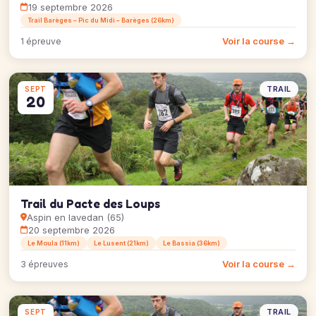
19 septembre 2026
Trail Barèges – Pic du Midi – Barèges (26km)
Voir la course →
1 épreuve
TRAIL
SEPT
20
Trail du Pacte des Loups
Aspin en lavedan (65)
20 septembre 2026
Le Moula (11km)
Le Lusent (21km)
Le Bassia (36km)
Voir la course →
3 épreuves
TRAIL
SEPT