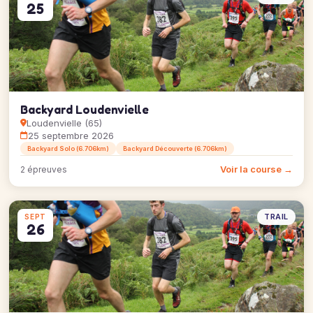
25
Backyard Loudenvielle
Loudenvielle (65)
25 septembre 2026
Backyard Solo (6.706km)
Backyard Découverte (6.706km)
Voir la course →
2 épreuves
TRAIL
SEPT
26