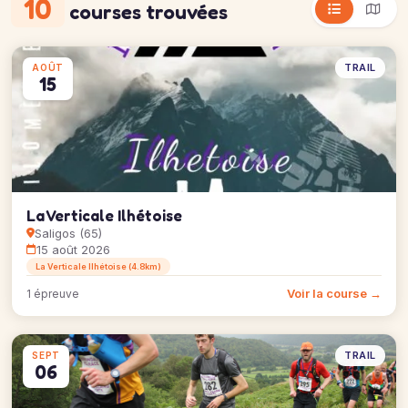
10
courses trouvées
TRAIL
AOÛT
15
La Verticale Ilhétoise
Saligos (65)
15 août 2026
La Verticale Ilhétoise (4.8km)
Voir la course →
1 épreuve
TRAIL
SEPT
06