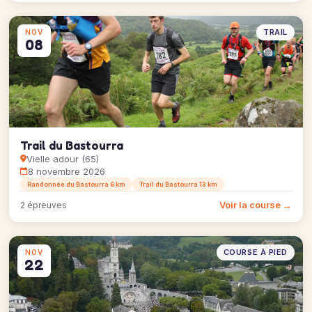
TRAIL
NOV
08
Trail du Bastourra
Vielle adour (65)
8 novembre 2026
Randonnée du Bastourra 6 km
Trail du Bastourra 13 km
Voir la course →
2 épreuves
COURSE À PIED
NOV
22