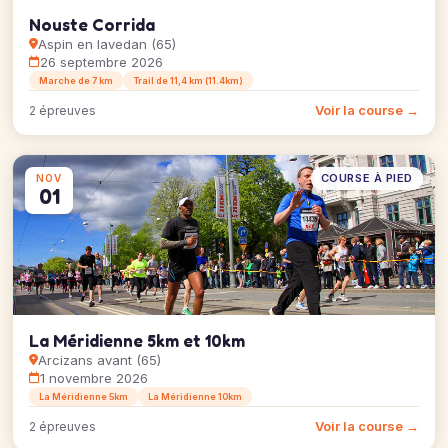
Nouste Corrida
Aspin en lavedan (65)
26 septembre 2026
Marche de 7 km
Trail de 11,4 km (11.4km)
Voir la course →
2 épreuves
COURSE À PIED
NOV
01
La Méridienne 5km et 10km
Arcizans avant (65)
1 novembre 2026
La Méridienne 5km
La Méridienne 10km
Voir la course →
2 épreuves