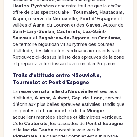
Hautes-Pyrénées
concentre tout ce que la chaîne
offre de plus spectaculaire :
Tourmalet
,
Hautacam
,
Aspin
, réserve du
Néouvielle
,
Pont d'Espagne
et
vallées d'
Aure
, du
Louron
et des
Gaves
. Autour de
Saint-Lary-Soulan
,
Cauterets
,
Luz-Saint-
Sauveur
et
Bagnères-de-Bigorre
, en
Occitanie
,
ce territoire bigourdan vit au rythme des courses
d'altitude, des kilomètres verticaux aux grands raids.
Retrouvez ci-dessus la liste des épreuves de la zone
et préparez votre dossard avec un plan Preparun.
Trails d'altitude entre Néouvielle,
Tourmalet et Pont d'Espagne
La
réserve naturelle du Néouvielle
et ses lacs
d'altitude,
Aumar
,
Aubert
,
Cap-de-Long
, servent
d'écrin aux plus belles épreuves estivales, tandis que
les pentes du
Tourmalet
et de
La Mongie
accueillent montées sèches et kilomètres verticaux.
Côté
Cauterets
, les cascades du
Pont d'Espagne
et le
lac de Gaube
ouvrent la voie vers le
Vignemale
. Le calendrier complet est sur la page