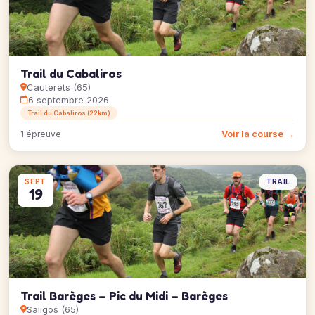
Trail du Cabaliros
Cauterets (65)
6 septembre 2026
Trail du Cabaliros (22km)
Voir la course →
1 épreuve
TRAIL
SEPT
19
Trail Barèges – Pic du Midi – Barèges
Saligos (65)