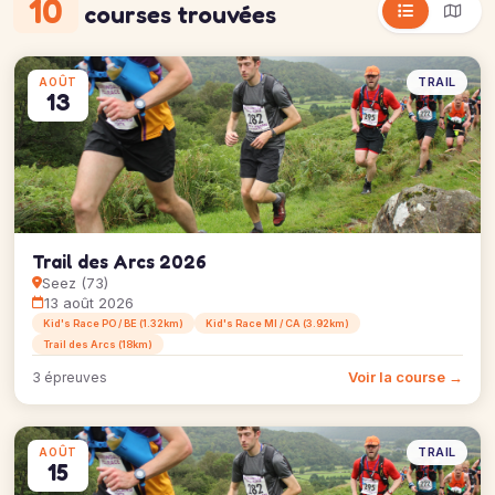
10
courses trouvées
TRAIL
AOÛT
13
Trail des Arcs 2026
Seez (73)
13 août 2026
Kid's Race PO / BE (1.32km)
Kid's Race MI / CA (3.92km)
Trail des Arcs (18km)
Voir la course →
3 épreuves
TRAIL
AOÛT
15