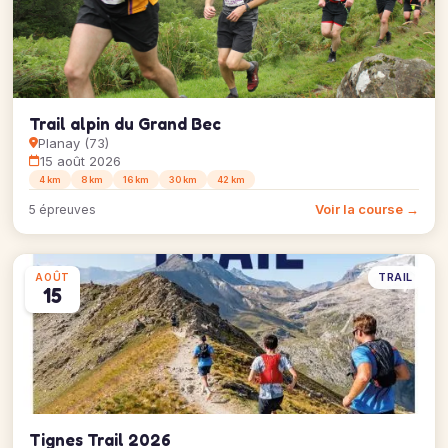
Trail alpin du Grand Bec
Planay (73)
15 août 2026
4 km
8 km
16 km
30 km
42 km
Voir la course →
5 épreuves
TRAIL
AOÛT
15
Tignes Trail 2026