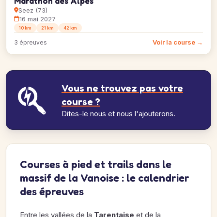
Marathon des Alpes
Seez (73)
16 mai 2027
10 km
21 km
42 km
Voir la course →
3 épreuves
Vous ne trouvez pas votre
course ?
Dites-le nous et nous l'ajouterons.
Courses à pied et trails dans le
massif de la Vanoise : le calendrier
des épreuves
Entre les vallées de la
Tarentaise
et de la