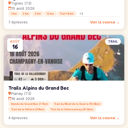
Tignes (73)
15 août 2026
1 km
2 km
3 km
12 km
Trail 14 km
+2
Voir la course →
7 épreuves
TRAIL
AOÛT
16
Trails Alpins du Grand Bec
Planay (73)
16 août 2026
Rando du Grand Bec (7.7km)
Trail du Mont de la Guerre (15.8km)
Trail de la Vélière (30km)
Trail de la Vallaisonnay (41.5km)
Voir la course →
4 épreuves