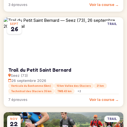
Voir la course →
3 épreuves
TRAIL
SEPT
26
Trail du Petit Saint Bernard
Seez (73)
26 septembre 2026
Verticale du Bonhomme (5km)
10 km Vallée des Glaciers
21 km
Technitrail des Glaciers 35 km
TMB 43 km
+2
Voir la course →
7 épreuves
TRAIL
NOV
22