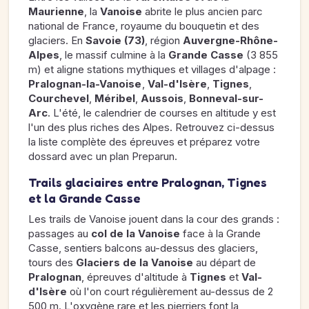
Maurienne
, la
Vanoise
abrite le plus ancien parc
national de France, royaume du bouquetin et des
glaciers. En
Savoie (73)
, région
Auvergne-Rhône-
Alpes
, le massif culmine à la
Grande Casse
(3 855
m) et aligne stations mythiques et villages d'alpage :
Pralognan-la-Vanoise
,
Val-d'Isère
,
Tignes
,
Courchevel
,
Méribel
,
Aussois
,
Bonneval-sur-
Arc
. L'été, le calendrier de courses en altitude y est
l'un des plus riches des Alpes. Retrouvez ci-dessus
la liste complète des épreuves et préparez votre
dossard avec un plan Preparun.
Trails glaciaires entre Pralognan, Tignes
et la Grande Casse
Les trails de Vanoise jouent dans la cour des grands :
passages au
col de la Vanoise
face à la Grande
Casse, sentiers balcons au-dessus des glaciers,
tours des
Glaciers de la Vanoise
au départ de
Pralognan
, épreuves d'altitude à
Tignes
et
Val-
d'Isère
où l'on court régulièrement au-dessus de 2
500 m. L'oxygène rare et les pierriers font la