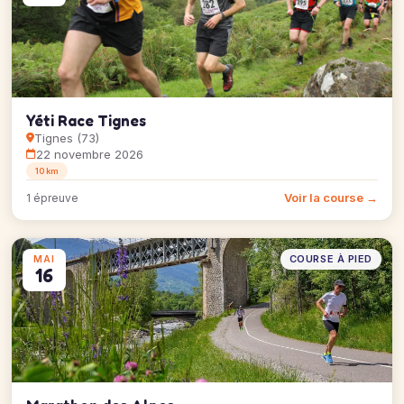
Yéti Race Tignes
Tignes (73)
22 novembre 2026
10 km
Voir la course →
1 épreuve
COURSE À PIED
MAI
16