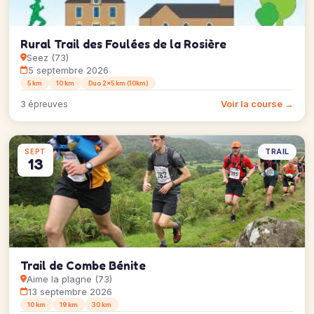
Rural Trail des Foulées de la Rosière
Seez (73)
5 septembre 2026
5 km
10 km
Duo 2x5 km (10km)
Voir la course →
3 épreuves
TRAIL
SEPT
13
Trail de Combe Bénite
Aime la plagne (73)
13 septembre 2026
10 km
19 km
30 km