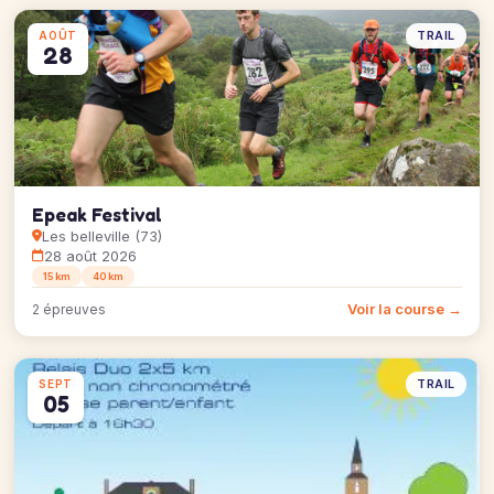
TRAIL
AOÛT
28
Epeak Festival
Les belleville (73)
28 août 2026
15 km
40 km
Voir la course →
2 épreuves
TRAIL
SEPT
05