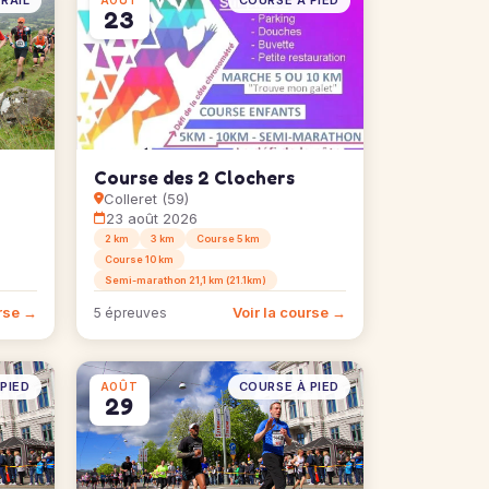
RAIL
COURSE À PIED
AOÛT
23
Course des 2 Clochers
Colleret (59)
23 août 2026
2 km
3 km
Course 5 km
Course 10 km
Semi-marathon 21,1 km (21.1km)
urse →
Voir la course →
5 épreuves
PIED
COURSE À PIED
AOÛT
29