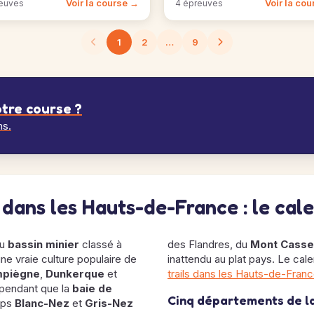
Voir la course →
Voir la co
euves
4 épreuves
1
2
…
9
tre course ?
ns.
s dans les Hauts-de-France : le cal
du
bassin minier
classé à
des Flandres, du
Mont Casse
une vraie culture populaire de
inattendu au plat pays. Le cal
piègne
,
Dunkerque
et
trails dans les Hauts-de-Fran
 pendant que la
baie de
Cinq départements de la
aps
Blanc-Nez
et
Gris-Nez