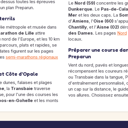
i-dessus toutes les épreuves
Le
Nord (59)
concentre les g
 un plan Preparun.
Dunkerque
. Le
Pas-de-Calai
Mer
et les deux caps. La
Som
terrils
d'
Amiens
, l'
Oise (60)
s'appui
relie métropole et musée dans
Chantilly
, et l'
Aisne (02)
déro
rathon de Lille
attire
des Dames
. Les pages
Nord
 nord de l'Europe, et les 10 km
locaux.
 parcours, plats et rapides, se
Préparer une course da
ates figurent sur les pages
Preparun
des
semi-marathons régionaux
Vent du nord, pavés et longues
récompensent les coureurs rég
 et Côte d'Opale
ou Transbaie dans la tangue, 
re dunes, falaises et plages
d'entraînement personnalisé, 
me
, la
Transbaie
traverse
un cap sur la distance, le gui
ue, pour l'une des courses les
vos allures. Choisissez ensuite
oos-en-Gohelle
et les monts