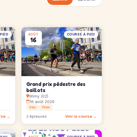
PIED
COURSE À PIED
AOÛT
16
Grand prix pédestre des
baillots
Wimy (02)
16 août 2026
5 km
10 km
urse →
Voir la course →
2 épreuves