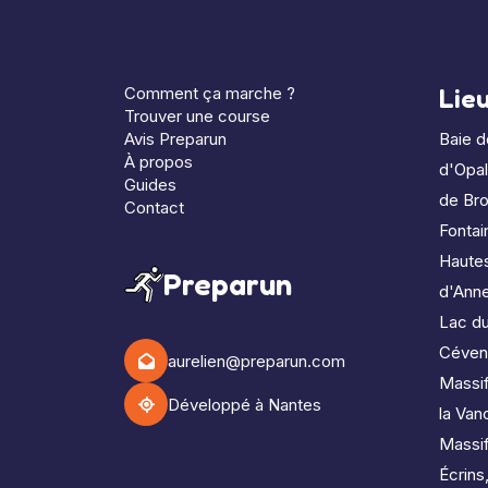
Comment ça marche ?
Lie
Trouver une course
Avis Preparun
Baie 
À propos
d'Opa
Guides
de Bro
Contact
Fontai
Haute
Preparun
d'Ann
Lac d
Céven
aurelien@preparun.com
Massif
Développé à Nantes
la Van
Massi
Écrins