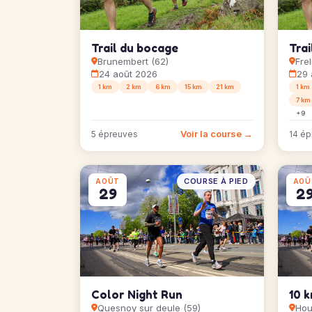
Trail du bocage
Trai
Brunembert (62)
Frel
24 août 2026
29 
1 km
2 km
6 km
15 km
21 km
1 km
7 km
+9
Voir la course →
5 épreuves
14 ép
COURSE À PIED
AOÛT
AOÛ
29
2
Color Night Run
10 k
Quesnoy sur deule (59)
Hou