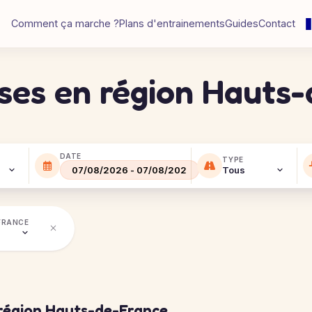
Comment ça marche ?
Plans d'entrainements
Guides
Contact
rses en région Hauts
DATE
TYPE
FRANCE
 région Hauts-de-France