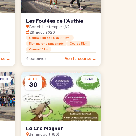
Les Foulées de l'Authie
Conchil le temple (62)
29 août 2026
Course jeunes 1,6 km (1.6km)
5 km marche randonnée
Course 5 km
Course 10 km
urse →
Voir la course →
4 épreuves
PIED
TRAIL
AOÛT
30
La Cro Magnon
Bellancourt (80)