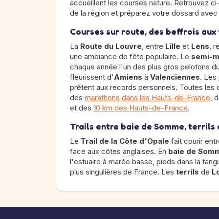
accueillent les courses nature. Retrouvez c
de la région et préparez votre dossard avec
Courses sur route, des beffrois aux 
La
Route du Louvre
, entre
Lille
et
Lens
, 
une ambiance de fête populaire. Le
semi-ma
chaque année l'un des plus gros pelotons du
fleurissent d'
Amiens
à
Valenciennes
. Les
prêtent aux records personnels. Toutes les d
des
marathons dans les Hauts-de-France
, 
et des
10 km des Hauts-de-France
.
Trails entre baie de Somme, terrils
Le
Trail de la Côte d'Opale
fait courir ent
face aux côtes anglaises. En
baie de Som
l'estuaire à marée basse, pieds dans la tang
plus singulières de France. Les
terrils
de
L