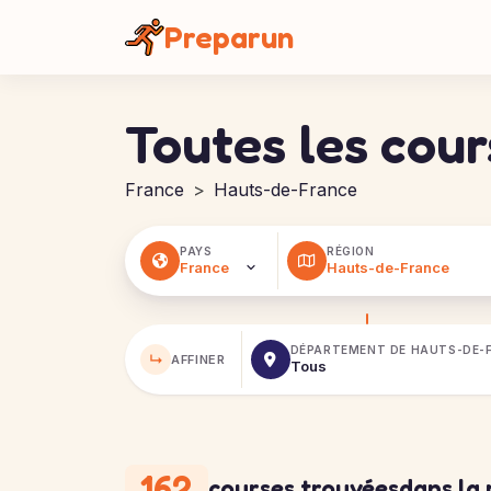
Panneau de gestion des cookies
Preparun
Toutes les cou
France
Hauts-de-France
PAYS
RÉGION
DÉPARTEMENT DE
HAUTS-DE-
↳
AFFINER
162
courses trouvées
dans la