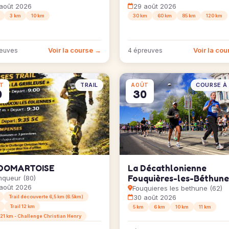
août 2026
29 août 2026
3 km
10 km
30 km
60 km
85 km
120 km
Voir la course →
Voir la co
reuves
4 épreuves
TRAIL
COURSE À 
T
AOÛT
0
30
DOMARTOISE
La Décathlonienne
Fouquières-les-Béthune
queur (80)
août 2026
Fouquieres les bethune (62)
30 août 2026
Trail découverte 6,5 km (6.5km)
Trail 12 km
5 km
6 km
10 km
11 km
 21 km - Challenge Christian Henry