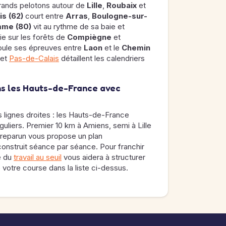
rands pelotons autour de
Lille
,
Roubaix
et
s (62)
court entre
Arras
,
Boulogne-sur-
me (80)
vit au rythme de sa baie et
e sur les forêts de
Compiègne
et
ule ses épreuves entre
Laon
et le
Chemin
et
Pas-de-Calais
détaillent les calendriers
ns les Hauts-de-France avec
 lignes droites : les Hauts-de-France
uliers. Premier 10 km à Amiens, semi à Lille
Preparun vous propose un plan
construit séance par séance. Pour franchir
de du
travail au seuil
vous aidera à structurer
 votre course dans la liste ci-dessus.