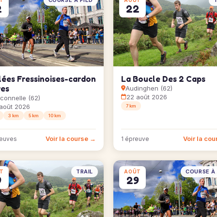
COURSE À PIED
T
T
AOÛT
2
22
lées Fressinoises-cardon
La Boucle Des 2 Caps
res
Audinghen (62)
22 août 2026
connelle (62)
août 2026
7 km
3 km
5 km
10 km
Voir la course →
Voir la co
reuves
1 épreuve
TRAIL
COURSE À 
T
AOÛT
9
29