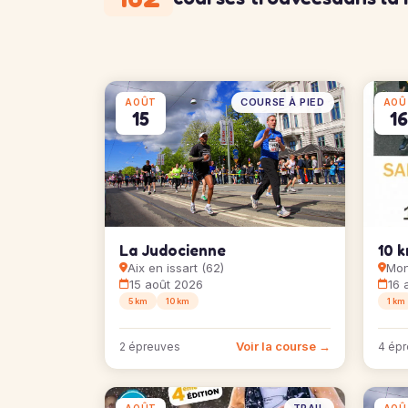
COURSE À PIED
AOÛT
AOÛ
15
1
La Judocienne
10 
Aix en issart (62)
Mon
15 août 2026
16 
5 km
10 km
1 km
Voir la course →
2 épreuves
4 ép