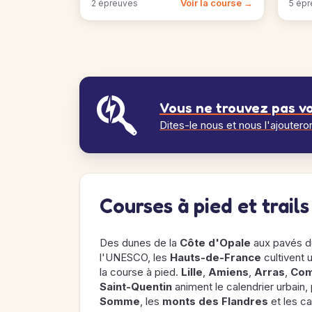
Voir la course →
2 épreuves
5 épr
Vous ne trouvez pas vo
Dites-le nous et nous l'ajoutero
Courses à pied et trail
Des dunes de la
Côte d'Opale
aux pavés 
l'UNESCO, les
Hauts-de-France
cultivent 
la course à pied.
Lille
,
Amiens
,
Arras
,
Com
Saint-Quentin
animent le calendrier urbain,
Somme
, les
monts des Flandres
et les c