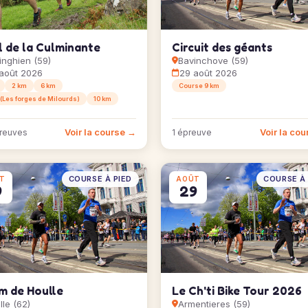
l de la Culminante
Circuit des géants
inghien (59)
Bavinchove (59)
août 2026
29 août 2026
2 km
6 km
Course 9 km
 (Les forges de Milourds)
10 km
Voir la course →
Voir la co
reuves
1 épreuve
COURSE À PIED
COURSE À 
T
AOÛT
9
29
m de Houlle
Le Ch'ti Bike Tour 2026
lle (62)
Armentieres (59)