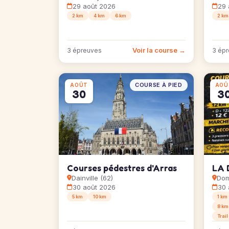
29 août 2026
29 
2 km
4 km
6 km
2 km
Voir la course →
3 épreuves
3 ép
COURSE À PIED
AOÛT
AOÛ
30
3
Courses pédestres d'Arras
LA 
Dainville (62)
Dom
30 août 2026
30 
5 km
10 km
1 km
8 km
Trail