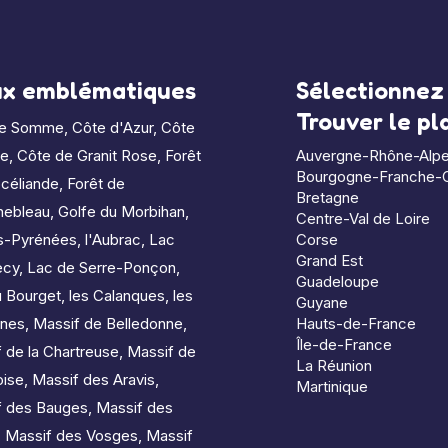
ux emblématiques
Sélectionnez 
Trouver le p
de Somme
,
Côte d'Azur
,
Côte
le
,
Côte de Granit Rose
,
Forêt
Auvergne-Rhône-Alp
Bourgogne-Franche-
céliande
,
Forêt de
Bretagne
nebleau
,
Golfe du Morbihan
,
Centre-Val de Loire
s-Pyrénées
,
l'Aubrac
,
Lac
Corse
Grand Est
ecy
,
Lac de Serre-Ponçon
,
Guadeloupe
u Bourget
,
les Calanques
,
les
Guyane
nes
,
Massif de Belledonne
,
Hauts-de-France
Île-de-France
 de la Chartreuse
,
Massif de
La Réunion
oise
,
Massif des Aravis
,
Martinique
f des Bauges
,
Massif des
,
Massif des Vosges
,
Massif