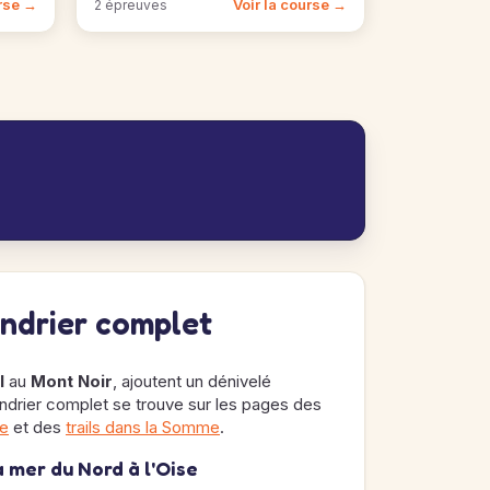
urse →
Voir la course →
2 épreuves
endrier complet
l
au
Mont Noir
, ajoutent un dénivelé
endrier complet se trouve sur les pages des
ce
et des
trails dans la Somme
.
 mer du Nord à l'Oise