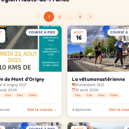
1
2
…
9
COURSE À PIED
COURSE À 
T
AOÛT
6
16
km de Mont d'Origny
La vétumonastérienne
t d origny (02)
Brunembert (62)
août 2026
16 août 2026
3 km
5 km
10 km
1 km
2 km
5 km
10 km
Voir la course →
Voir la co
reuves
4 épreuves