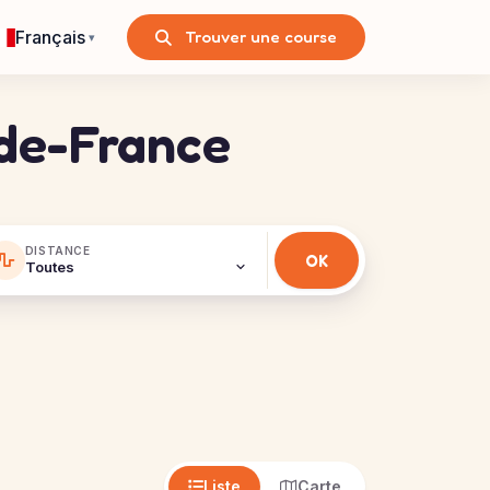
Français
Trouver une course
▾
-de-France
DISTANCE
Liste
Carte