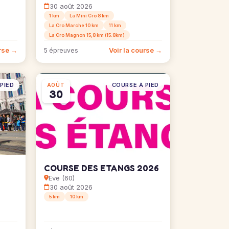
30 août 2026
1 km
La Mini Cro 8 km
La Cro Marche 10 km
11 km
La Cro Magnon 15,8 km (15.8km)
urse →
Voir la course →
5 épreuves
PIED
COURSE À PIED
AOÛT
30
COURSE DES ETANGS 2026
Eve (60)
30 août 2026
5 km
10 km