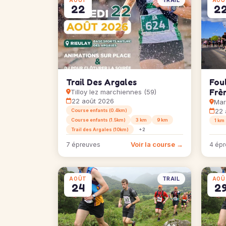
TRAIL
AOÛT
AOÛ
22
2
Trail Des Argales
Fou
Frè
Tilloy lez marchiennes (59)
22 août 2026
Mar
22 
Course enfants (0.4km)
Course enfants (1.5km)
3 km
9 km
1 km
Trail des Argales (10km)
+2
Voir la course →
7 épreuves
4 ép
TRAIL
AOÛT
AOÛ
24
2