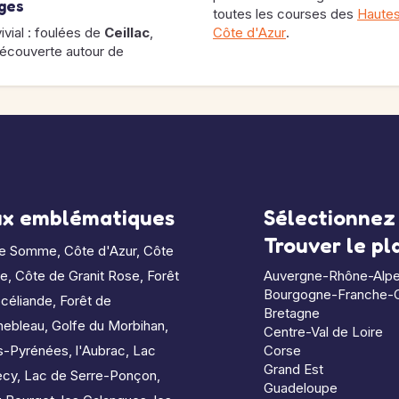
ages
toutes les courses des
Haute
ivial : foulées de
Ceillac
,
Côte d'Azur
.
découverte autour de
ux emblématiques
Sélectionnez 
Trouver le p
de Somme
,
Côte d'Azur
,
Côte
le
,
Côte de Granit Rose
,
Forêt
Auvergne-Rhône-Alp
Bourgogne-Franche-
céliande
,
Forêt de
Bretagne
nebleau
,
Golfe du Morbihan
,
Centre-Val de Loire
s-Pyrénées
,
l'Aubrac
,
Lac
Corse
Grand Est
ecy
,
Lac de Serre-Ponçon
,
Guadeloupe