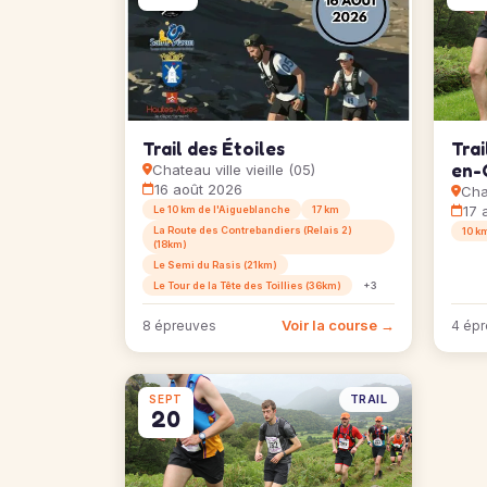
Trail des Étoiles
Trai
en-
Chateau ville vieille (05)
16 août 2026
Chat
17 
Le 10 km de l'Aigueblanche
17 km
La Route des Contrebandiers (Relais 2)
10 k
(18km)
Le Semi du Rasis (21km)
Le Tour de la Tête des Toillies (36km)
+3
Voir la course →
8 épreuves
4 ép
TRAIL
SEPT
20