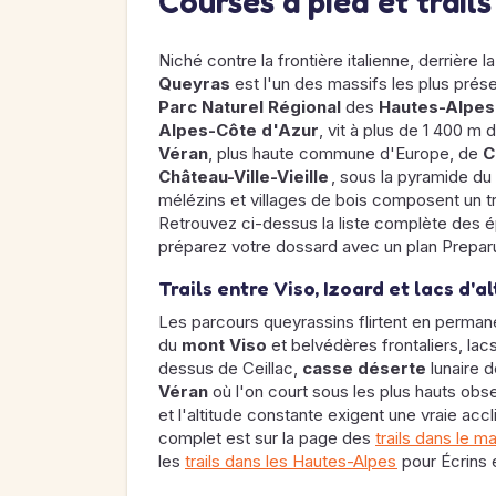
Courses à pied et trail
Niché contre la frontière italienne, derrière l
Queyras
est l'un des massifs les plus prés
Parc Naturel Régional
des
Hautes-Alpes
Alpes-Côte d'Azur
, vit à plus de 1 400 m 
Véran
, plus haute commune d'Europe, de
C
Château-Ville-Vieille
, sous la pyramide du
mélézins et villages de bois composent un tra
Retrouvez ci-dessus la liste complète des é
préparez votre dossard avec un plan Prepar
Trails entre Viso, Izoard et lacs d'a
Les parcours queyrassins flirtent en perman
du
mont Viso
et belvédères frontaliers, lac
dessus de Ceillac,
casse déserte
lunaire d
Véran
où l'on court sous les plus hauts obse
et l'altitude constante exigent une vraie accl
complet est sur la page des
trails dans le m
les
trails dans les Hautes-Alpes
pour Écrins 