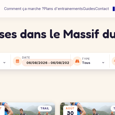
Comment ça marche ?
Plans d'entrainements
Guides
Contact
rses dans le Massif d
DATE
TYPE
TRAIL
T
T
AOÛT
7
30