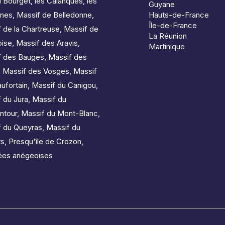
u Bourget
,
les Calanques
,
les
Guyane
nes
,
Massif de Belledonne
,
Hauts-de-France
Île-de-France
 de la Chartreuse
,
Massif de
La Réunion
oise
,
Massif des Aravis
,
Martinique
f des Bauges
,
Massif des
,
Massif des Vosges
,
Massif
ufortain
,
Massif du Canigou
,
 du Jura
,
Massif du
ntour
,
Massif du Mont-Blanc
,
f du Queyras
,
Massif du
rs
,
Presqu'île de Crozon
,
es ariégeoises