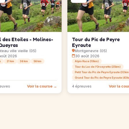
l des Etoiles - Molines-
Tour du Pic de Peyre
Queyras
Eyraute
eau ville vieille (05)
Montgenevre (05)
août 2026
30 août 2026
m
21 km
36 km
56 km
Alpin Race (10km)
Tour du Lac de l’Orceyrette (25km)
Petit Tour du Pic de Peyre Eyraute (32km
Grand Tour du Pic de Peyre Eyraute (43
Voir la course →
Voir la co
reuves
4 épreuves