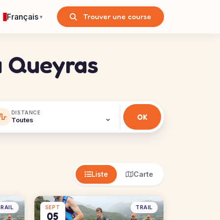
Français
Trouver une course
▾
u Queyras
DISTANCE
Liste
Carte
RAIL
TRAIL
SEPT
05