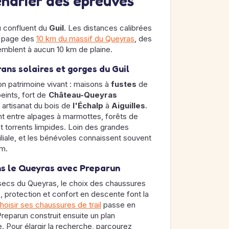
lendrier des épreuves
u confluent du
Guil
. Les distances calibrées
la page des
10 km du massif du Queyras
, des
emblent à aucun 10 km de plaine.
rans solaires et gorges du Guil
on patrimoine vivant : maisons à
fustes
de
peints, fort de
Château-Queyras
, artisanat du bois de
l'Échalp
à
Aiguilles
.
t entre alpages à marmottes, forêts de
torrents limpides. Loin des grandes
iliale, et les bénévoles connaissent souvent
om.
s le Queyras avec Preparun
t secs du Queyras, le choix des chaussures
 protection et confort en descente font la
hoisir ses chaussures de trail
passe en
Preparun construit ensuite un plan
de. Pour élargir la recherche, parcourez