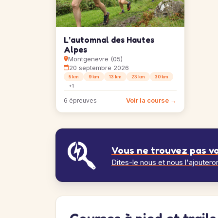
L’automnal des Hautes
Alpes
Montgenevre (05)
20 septembre 2026
5 km
9 km
13 km
23 km
30 km
+1
Voir la course →
6 épreuves
Vous ne trouvez pas vo
Dites-le nous et nous l'ajoutero