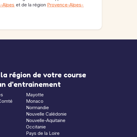
s-Alpes
et de la région
Provence-Alpes-
la région de votre course
lan d'entrainement
es
Mayotte
Comté
Monaco
Normandie
Nouvelle Calédonie
Nouvelle-Aquitaine
Occitanie
Pays de la Loire