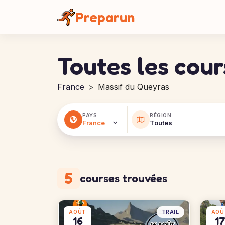
Panneau de gestion des cookies
Preparun
Toutes les cou
France
Massif du Queyras
PAYS
RÉGION
5
courses trouvées
TRAIL
AOÛT
AOÛ
16
1