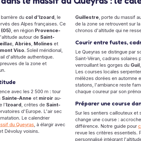
s dans le massif du Queyras : le ca
a barrière du
col d'Izoard
, le
Guillestre
, porte du massif a
ervés des Alpes françaises. Ce
de la zone se retrouvent sur 
 (05)
, en région
Provence-
chronos d'altitude qui ne ress
d'altitude autour de
Saint-
Courir entre fustes, cad
eillac
,
Abriès
,
Molines
et
mont Viso
. Soleil méridional,
Le Queyras se distingue par s
il d'altitude authentique.
Saint-Véran, cadrans solaires 
preuves de la zone et
verrouillant les gorges du
Guil
un.
Les courses locales serpenten
mélèzes dorées en automne et 
ltitude
stations, l'ambiance reste fam
ence avec les 2 500 m : tour
chaque coureur par son prén
s
Sainte-Anne
et
miroir
au-
Préparer une course dan
e l'
Izoard
, crêtes de
Saint-
rvatoires d'Europe. L'air sec
Sur les sentiers caillouteux e
imatation. Le calendrier
change une course : accroche,
assif du Queyras
, à élargir avec
différence. Notre guide pour
c
et Dévoluy voisins.
revue les critères essentiels. 
personnalisé intégrant l'altitu