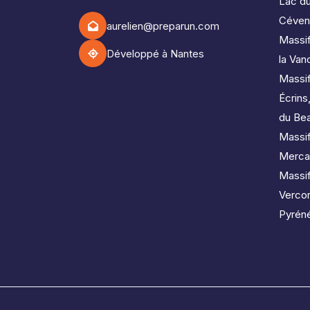
Lac d
Céven
aurelien@preparun.com
Massif
Développé à Nantes
la Van
Massi
Écrins
du Bea
Massif
Merca
Massi
Verco
Pyréné