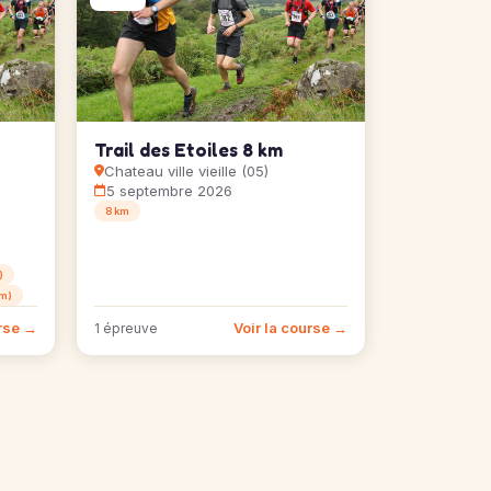
Trail des Etoiles 8 km
Chateau ville vieille (05)
5 septembre 2026
8 km
)
km)
urse →
Voir la course →
1 épreuve