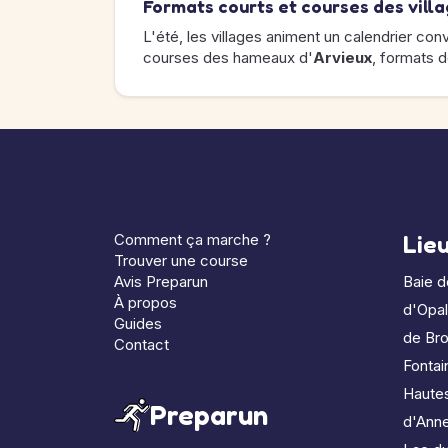
Formats courts et courses des vill
L'été, les villages animent un calendrier conv
courses des hameaux d'
Arvieux
, formats 
Comment ça marche ?
Lie
Trouver une course
Avis Preparun
Baie 
À propos
d'Opa
Guides
de Bro
Contact
Fontai
Haute
Preparun
d'Ann