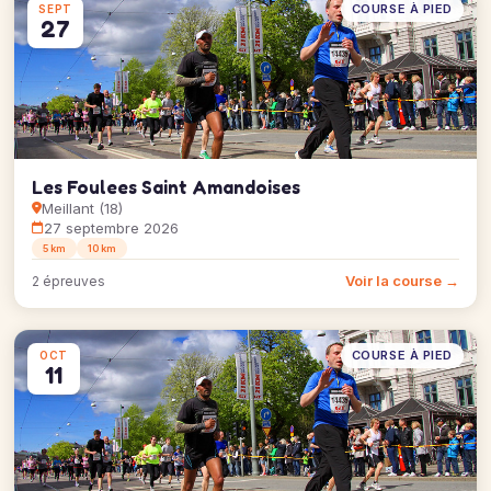
COURSE À PIED
SEPT
27
Les Foulees Saint Amandoises
Meillant (18)
27 septembre 2026
5 km
10 km
Voir la course →
2 épreuves
COURSE À PIED
OCT
11