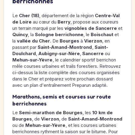
berrichonnes
Le
Cher (18)
, département de la région
Centre-Val
de Loire
au cœur du
Berry
, propose aux coureurs
un terrain marqué par les
vignobles de Sancerre
et
Quincy
, la
Sologne berrichonne
, le
Boischaut
et
la
vallée du Cher
. De
Bourges
à
Vierzon
, en
passant par
Saint-Amand-Montrond
,
Saint-
Doulchard
,
Aubigny-sur-Nère
,
Sancerre
ou
Mehun-sur-Yèvre
, le calendrier sportif berrichon
mêle courses urbaines et trails forestiers. Retrouvez
ci-dessus la liste complète des courses organisées
dans le Cher et préparez votre prochain dossard
avec un plan d'entraînement Preparun adapté.
Marathons, semis et courses sur route
berrichonnes
Le
Semi-marathon de Bourges
, les
10 km de
Bourges
, de
Vierzon
, de
Saint-Amand-Montrond
ou de
Mehun-sur-Yèvre
, et les courses urbaines
berrichonnes rythment la saison sur le bitume. Pour