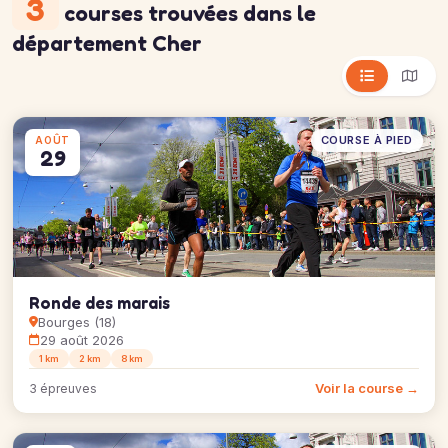
3
courses trouvées
dans le
département Cher
COURSE À PIED
AOÛT
29
Ronde des marais
Bourges (18)
29 août 2026
1 km
2 km
8 km
Voir la course →
3 épreuves