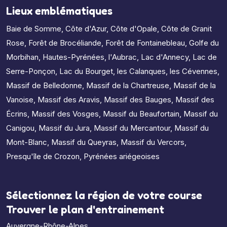
Lieux emblématiques
Baie de Somme
,
Côte d'Azur
,
Côte d'Opale
,
Côte de Granit
Rose
,
Forêt de Brocéliande
,
Forêt de Fontainebleau
,
Golfe du
Morbihan
,
Hautes-Pyrénées
,
l'Aubrac
,
Lac d'Annecy
,
Lac de
Serre-Ponçon
,
Lac du Bourget
,
les Calanques
,
les Cévennes
,
Massif de Belledonne
,
Massif de la Chartreuse
,
Massif de la
Vanoise
,
Massif des Aravis
,
Massif des Bauges
,
Massif des
Écrins
,
Massif des Vosges
,
Massif du Beaufortain
,
Massif du
Canigou
,
Massif du Jura
,
Massif du Mercantour
,
Massif du
Mont-Blanc
,
Massif du Queyras
,
Massif du Vercors
,
Presqu'île de Crozon
,
Pyrénées ariégeoises
Sélectionnez la région de votre course
Trouver le plan d'entrainement
Auvergne-Rhône-Alpes