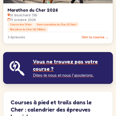
Marathon du Cher 2026
St doulchard (18)
11 octobre 2026
Course des 10 km
Semi-marathon du Cher (21.1km)
Marathon du Cher (42.195km)
Voir la course →
3 épreuves
Vous ne trouvez pas votre
course ?
Dites-le nous et nous l'ajouterons.
Courses à pied et trails dans le
Cher : calendrier des épreuves