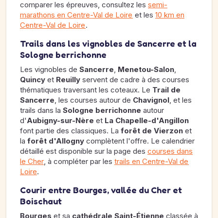
comparer les épreuves, consultez les
semi-
marathons en Centre-Val de Loire
et les
10 km en
Centre-Val de Loire
.
Trails dans les vignobles de Sancerre et la
Sologne berrichonne
Les vignobles de
Sancerre
,
Menetou-Salon
,
Quincy
et
Reuilly
servent de cadre à des courses
thématiques traversant les coteaux. Le
Trail de
Sancerre
, les courses autour de
Chavignol
, et les
trails dans la
Sologne berrichonne
autour
d'
Aubigny-sur-Nère
et
La Chapelle-d'Angillon
font partie des classiques. La
forêt de Vierzon
et
la
forêt d'Allogny
complètent l'offre. Le calendrier
détaillé est disponible sur la page des
courses dans
le Cher
, à compléter par les
trails en Centre-Val de
Loire
.
Courir entre Bourges, vallée du Cher et
Boischaut
Bourges
et sa
cathédrale Saint-Étienne
classée à