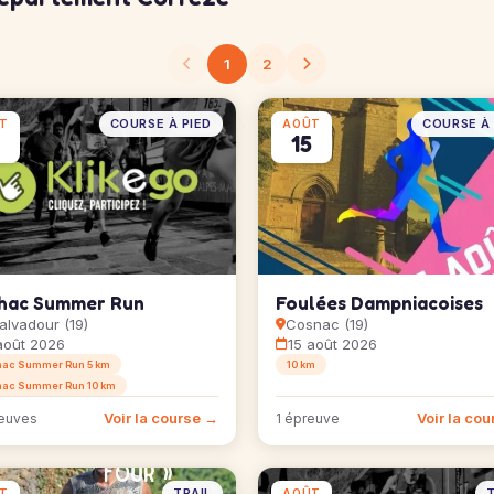
1
2
COURSE À PIED
COURSE À 
T
AOÛT
15
lhac Summer Run
Foulées Dampniacoises
alvadour (19)
Cosnac (19)
août 2026
15 août 2026
hac Summer Run 5 km
10 km
hac Summer Run 10 km
Voir la course →
Voir la co
euves
1 épreuve
TRAIL
T
T
AOÛT