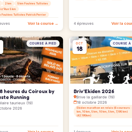
2 km
5 km Foulées Tullistes
iz’Run 5 km
 Foulées Tullistes Patrick Perrier
Voir la course →
Voir la co
euves
4 épreuves
COURSE À PIED
COURSE À 
OCT
18
 8 heures du Coiroux by
Briv'Ekiden 2026
este Running
Brive la gaillarde (19)
18 octobre 2026
ilaire taurieux (19)
ctobre 2026
Ekiden marathon en relais (6 coureurs :
km, 10 km, 5 km, 10 km, 5 km, 7,195 km)
(42.195km)
Voir la course →
Voir la co
reuve
1 épreuve