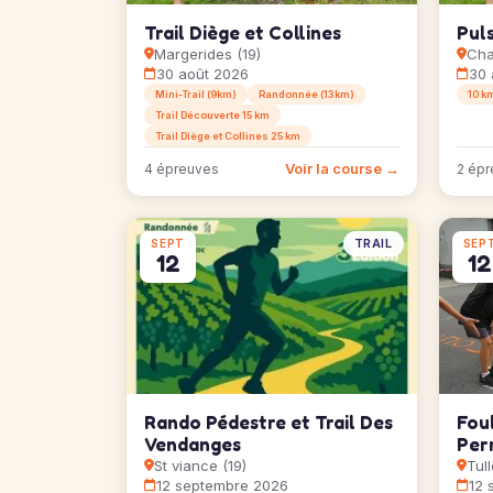
Trail Diège et Collines
Pul
Margerides (19)
Cha
30 août 2026
30 
Mini-Trail (9km)
Randonnée (13km)
10 k
Trail Découverte 15 km
Trail Diège et Collines 25 km
Voir la course →
4 épreuves
2 épr
TRAIL
SEPT
SEP
12
12
Rando Pédestre et Trail Des
Foul
Vendanges
Per
St viance (19)
Tull
12 septembre 2026
12 