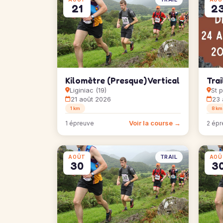
21
2
Kilomètre (Presque) Vertical
Trai
Liginiac (19)
St p
21 août 2026
23 
1 km
8 km
Voir la course →
1 épreuve
2 épr
TRAIL
AOÛT
AOÛ
30
3