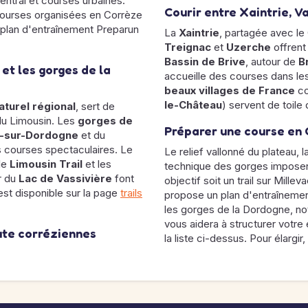
central et courses urbaines.
Courir entre Xaintrie, V
courses organisées en Corrèze
 plan d'entraînement Preparun
La
Xaintrie
, partagée avec le 
Treignac
et
Uzerche
offrent
Bassin de Brive
, autour de
B
 et les gorges de la
accueille des courses dans les
beaux villages de France
co
le-Château
) servent de toile
aturel régional
, sert de
 du Limousin. Les
gorges de
Préparer une course en
u-sur-Dordogne
et du
es courses spectaculaires. Le
Le relief vallonné du plateau, l
 le
Limousin Trail
et les
technique des gorges imposent
r du
Lac de Vassivière
font
objectif soit un trail sur Mill
 est disponible sur la page
trails
propose un plan d'entraînemen
les gorges de la Dordogne, no
vous aidera à structurer votre
ute corréziennes
la liste ci-dessus. Pour élargir