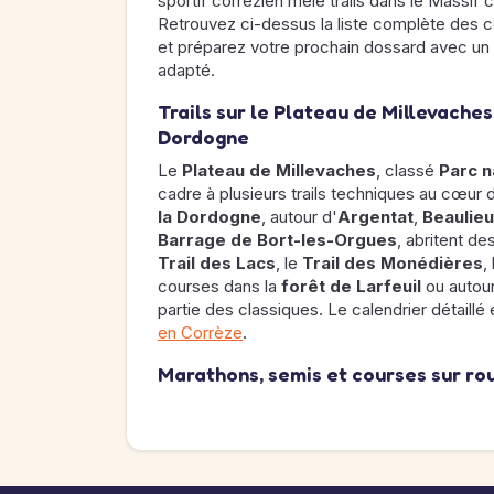
sportif corrézien mêle trails dans le Massif 
Retrouvez ci-dessus la liste complète des 
et préparez votre prochain dossard avec un
adapté.
Trails sur le Plateau de Millevaches
Dordogne
Le
Plateau de Millevaches
, classé
Parc n
cadre à plusieurs trails techniques au cœur
la Dordogne
, autour d'
Argentat
,
Beaulie
Barrage de Bort-les-Orgues
, abritent d
Trail des Lacs
, le
Trail des Monédières
,
courses dans la
forêt de Larfeuil
ou autou
partie des classiques. Le calendrier détaillé
en Corrèze
.
Marathons, semis et courses sur ro