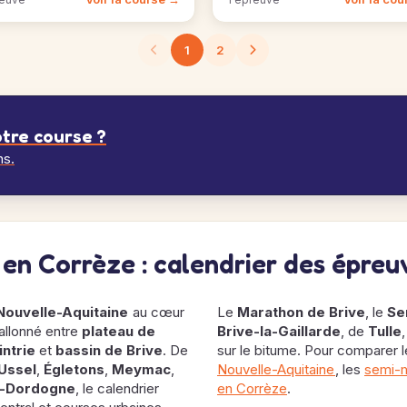
1
2
tre course ?
ns.
s en Corrèze : calendrier des épre
Nouvelle-Aquitaine
au cœur
Le
Marathon de Brive
, le
Se
vallonné entre
plateau de
Brive-la-Gaillarde
, de
Tulle
,
intrie
et
bassin de Brive
. De
sur le bitume. Pour comparer 
Ussel
,
Égletons
,
Meymac
,
Nouvelle-Aquitaine
, les
semi-m
r-Dordogne
, le calendrier
en Corrèze
.