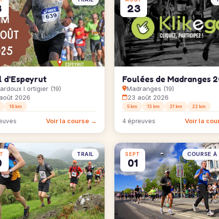
3
23
l d'Espeyrut
Foulées de Madranges 
ardoux l ortigier (19)
Madranges (19)
août 2026
23 août 2026
16 km
5 km
13 km
21 km
22 km
Voir la course →
Voir la co
euves
4 épreuves
TRAIL
COURSE À 
T
SEPT
0
01