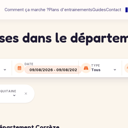
Comment ça marche ?
Plans d'entrainements
Guides
Contact
rses dans le départe
DATE
TYPE
QUITAINE
département Corrèze