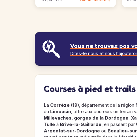
Vous ne trouvez pas vo
Dites-le nous et nous l'ajoutero
Courses à pied et trail
La
Corrèze (19)
, département de la région
du
Limousin
, offre aux coureurs un terrain 
Millevaches
,
gorges de la Dordogne
,
Xa
Tulle
à
Brive-la-Gaillarde
, en passant par
Argentat-sur-Dordogne
ou
Beaulieu-su