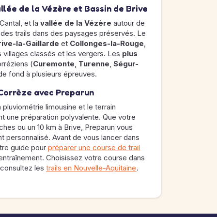
allée de la Vézère et Bassin de Brive
Cantal, et la
vallée de la Vézère
autour de
 des trails dans des paysages préservés. Le
rive-la-Gaillarde
et
Collonges-la-Rouge
,
 villages classés et les vergers. Les
plus
rréziens (
Curemonte
,
Turenne
,
Ségur-
 de fond à plusieurs épreuves.
 Corrèze avec Preparun
a pluviométrie limousine et le terrain
 une préparation polyvalente. Que votre
evaches ou un 10 km à Brive, Preparun vous
t personnalisé. Avant de vous lancer dans
tre guide pour
préparer une course de trail
 entraînement. Choisissez votre course dans
, consultez les
trails en Nouvelle-Aquitaine
.