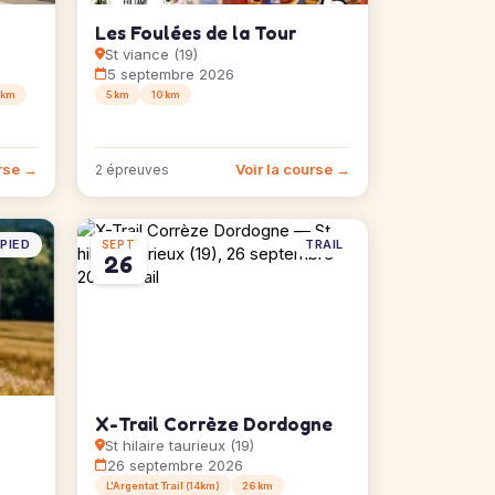
Les Foulées de la Tour
St viance (19)
5 septembre 2026
 km
5 km
10 km
urse →
Voir la course →
2 épreuves
PIED
TRAIL
SEPT
26
X-Trail Corrèze Dordogne
St hilaire taurieux (19)
26 septembre 2026
L'Argentat Trail (14km)
26 km