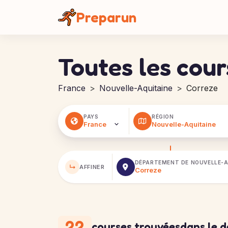
Panneau de gestion des cookies
Preparun
Toutes les cou
France
Nouvelle-Aquitaine
Correze
PAYS
RÉGION
DÉPARTEMENT DE
NOUVELLE-A
↳
AFFINER
22
courses trouvées
dans le 