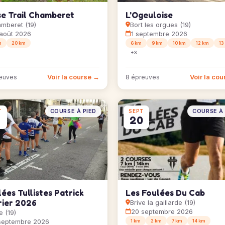
se Trail Chamberet
L'Ogeuloise
mberet (19)
Bort les orgues (19)
août 2026
1 septembre 2026
m
20 km
6 km
9 km
10 km
12 km
13
+3
Voir la course →
Voir la co
euves
8 épreuves
COURSE À PIED
COURSE À 
T
SEPT
20
ées Tullistes Patrick
Les Foulées Du Cab
rier 2026
Brive la gaillarde (19)
20 septembre 2026
e (19)
septembre 2026
1 km
2 km
7 km
14 km