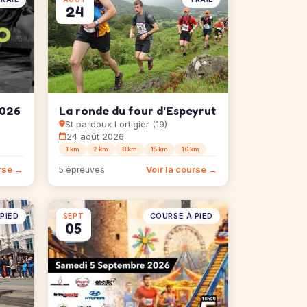
24
2026
La ronde du four d’Espeyrut
St pardoux l ortigier (19)
24 août 2026
1 km
2 km
8 km
15 km
16 km
urse →
Voir la course →
5 épreuves
PIED
COURSE À PIED
SEPT
05