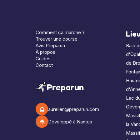
Comment ça marche ?
Lie
Trouver une course
Avis Preparun
Baie 
À propos
d'Opa
Guides
de Bro
Contact
Fontai
Haute
Preparun
d'Ann
Lac d
Céven
aurelien@preparun.com
Massif
Développé à Nantes
la Van
Massi