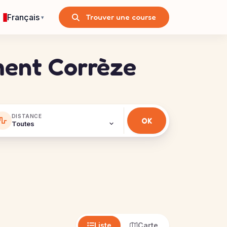
Français
Trouver une course
▾
ment Corrèze
DISTANCE
Liste
Carte