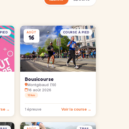
PIED
COURSE À PIED
AOÛT
16
Bousicourse
Montgibaud (19)
16 août 2026
10 km
urse →
Voir la course →
1 épreuve
RAIL
TRAIL
AOÛT