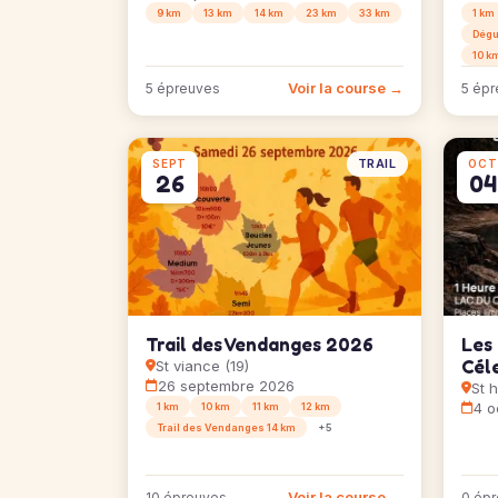
9 km
13 km
14 km
23 km
33 km
1 km
Dégu
10 km
Voir la course →
5 épreuves
5 épr
TRAIL
SEPT
OCT
26
04
Trail des Vendanges 2026
Les
Cél
St viance (19)
26 septembre 2026
St h
4 o
1 km
10 km
11 km
12 km
Trail des Vendanges 14 km
+5
Voir la course →
10 épreuves
0 ép