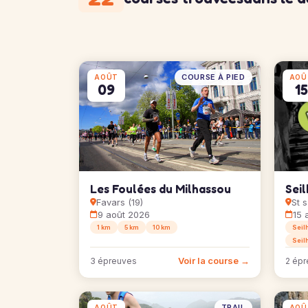
COURSE À PIED
AOÛT
AOÛ
09
15
Les Foulées du Milhassou
Sei
Favars (19)
St s
9 août 2026
15 
1 km
5 km
10 km
Seil
Seil
Voir la course →
3 épreuves
2 épr
TRAIL
AOÛT
AOÛ