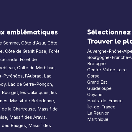
ux emblématiques
Sélectionnez 
Trouver le p
de Somme
,
Côte d'Azur
,
Côte
le
,
Côte de Granit Rose
,
Forêt
Auvergne-Rhône-Alp
Bourgogne-Franche-
céliande
,
Forêt de
Bretagne
nebleau
,
Golfe du Morbihan
,
Centre-Val de Loire
s-Pyrénées
,
l'Aubrac
,
Lac
Corse
Grand Est
ecy
,
Lac de Serre-Ponçon
,
Guadeloupe
u Bourget
,
les Calanques
,
les
Guyane
nes
,
Massif de Belledonne
,
Hauts-de-France
Île-de-France
 de la Chartreuse
,
Massif de
La Réunion
oise
,
Massif des Aravis
,
Martinique
f des Bauges
,
Massif des