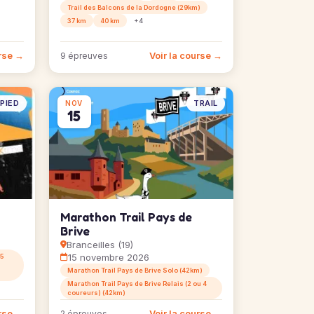
Trail des Balcons de la Dordogne (29km)
37 km
40 km
+4
urse →
Voir la course →
9 épreuves
PIED
TRAIL
NOV
15
Marathon Trail Pays de
Brive
Branceilles (19)
15 novembre 2026
 5
Marathon Trail Pays de Brive Solo (42km)
Marathon Trail Pays de Brive Relais (2 ou 4
coureurs) (42km)
urse →
Voir la course →
2 épreuves