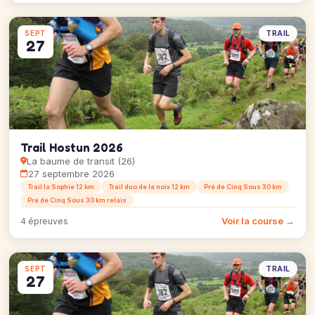
TRAIL
SEPT
27
Trail Hostun 2026
La baume de transit (26)
27 septembre 2026
Trail la Sophie 12 km
Trail duo de la noix 12 km
Pré de Cinq Sous 30 km
Pré de Cinq Sous 30 km relais
Voir la course →
4 épreuves
TRAIL
SEPT
27