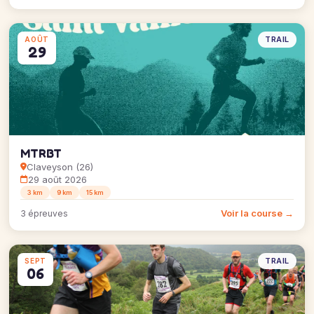
TRAIL
AOÛT
29
MTRBT
Claveyson (26)
29 août 2026
3 km
9 km
15 km
Voir la course →
3 épreuves
TRAIL
SEPT
06