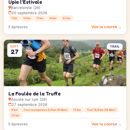
Upie l’Estivale
Barcelonne (26)
20 septembre 2026
7 km
10 km
11 km
15 km
22 km
Voir la course →
5 épreuves
TRAIL
SEPT
27
La Foulée de la Truffe
Aouste sur sye (26)
27 septembre 2026
8 km
Course populaire 8,8 km (8.8km)
12 km
Trail 18,8 km (18.8km)
22 km
Voir la course →
5 épreuves