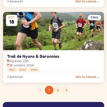
Voir la course →
3 épreuves
TRAIL
OCT
18
Trail de Nyons & Baronnies
Arpavon (26)
18 octobre 2026
9 km
22 km
34 km
Voir la course →
3 épreuves
1
2