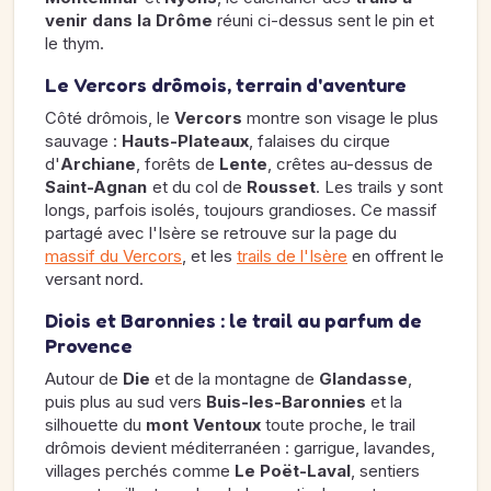
venir dans la Drôme
réuni ci-dessus sent le pin et
le thym.
Le Vercors drômois, terrain d'aventure
Côté drômois, le
Vercors
montre son visage le plus
sauvage :
Hauts-Plateaux
, falaises du cirque
d'
Archiane
, forêts de
Lente
, crêtes au-dessus de
Saint-Agnan
et du col de
Rousset
. Les trails y sont
longs, parfois isolés, toujours grandioses. Ce massif
partagé avec l'Isère se retrouve sur la page du
massif du Vercors
, et les
trails de l'Isère
en offrent le
versant nord.
Diois et Baronnies : le trail au parfum de
Provence
Autour de
Die
et de la montagne de
Glandasse
,
puis plus au sud vers
Buis-les-Baronnies
et la
silhouette du
mont Ventoux
toute proche, le trail
drômois devient méditerranéen : garrigue, lavandes,
villages perchés comme
Le Poët-Laval
, sentiers