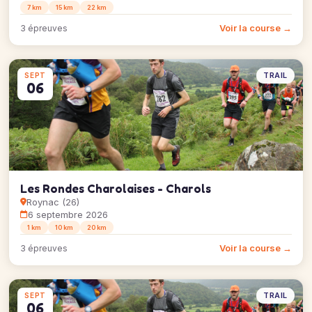
7 km
15 km
22 km
Voir la course →
3 épreuves
TRAIL
SEPT
06
Les Rondes Charolaises - Charols
Roynac (26)
6 septembre 2026
1 km
10 km
20 km
Voir la course →
3 épreuves
TRAIL
SEPT
06