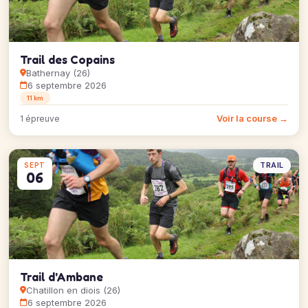
Trail des Copains
Bathernay (26)
6 septembre 2026
11 km
Voir la course →
1 épreuve
TRAIL
SEPT
06
Trail d'Ambane
Chatillon en diois (26)
6 septembre 2026