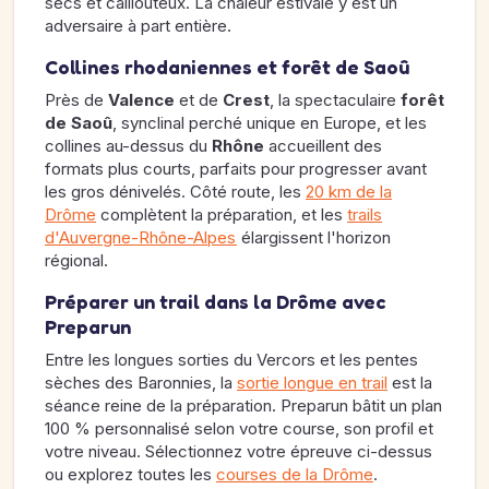
secs et caillouteux. La chaleur estivale y est un
adversaire à part entière.
Collines rhodaniennes et forêt de Saoû
Près de
Valence
et de
Crest
, la spectaculaire
forêt
de Saoû
, synclinal perché unique en Europe, et les
collines au-dessus du
Rhône
accueillent des
formats plus courts, parfaits pour progresser avant
les gros dénivelés. Côté route, les
20 km de la
Drôme
complètent la préparation, et les
trails
d'Auvergne-Rhône-Alpes
élargissent l'horizon
régional.
Préparer un trail dans la Drôme avec
Preparun
Entre les longues sorties du Vercors et les pentes
sèches des Baronnies, la
sortie longue en trail
est la
séance reine de la préparation. Preparun bâtit un plan
100 % personnalisé selon votre course, son profil et
votre niveau. Sélectionnez votre épreuve ci-dessus
ou explorez toutes les
courses de la Drôme
.