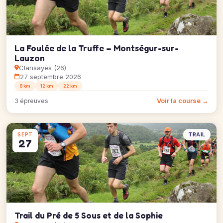
La Foulée de la Truffe – Montségur-sur-
Lauzon
Clansayes (26)
27 septembre 2026
8 km
12 km
22 km
Voir la course →
3 épreuves
TRAIL
SEPT
27
Trail du Pré de 5 Sous et de la Sophie