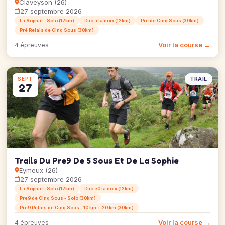
Claveyson (26)
27 septembre 2026
La Sophie - Solo (12km)
Duo à la noix (12km)
Pré de Cinq Sous (30km)
Pré Relais de Cinq Sous (30km)
Voir la course →
4 épreuves
TRAIL
SEPT
27
Trails Du Pre9 De 5 Sous Et De La Sophie
Eymeux (26)
27 septembre 2026
La Sophie - Solo (12km)
Duo e0 la noix (12km)
Pre9 de Cinq Sous - Solo (30km)
Pre9 Relais de Cinq Sous - 10 km + 20 km (30km)
Voir la course →
4 épreuves