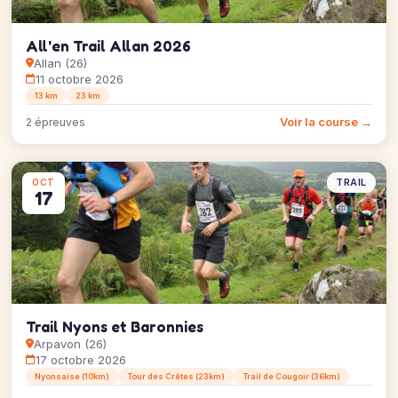
All'en Trail Allan 2026
Allan (26)
11 octobre 2026
13 km
23 km
Voir la course →
2 épreuves
TRAIL
OCT
17
Trail Nyons et Baronnies
Arpavon (26)
17 octobre 2026
Nyonsaise (10km)
Tour des Crêtes (23km)
Trail de Cougoir (36km)