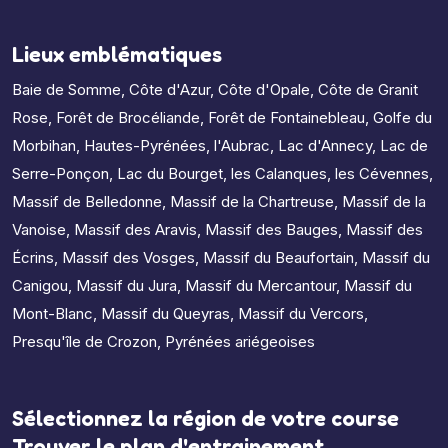
Lieux emblématiques
Baie de Somme
,
Côte d'Azur
,
Côte d'Opale
,
Côte de Granit
Rose
,
Forêt de Brocéliande
,
Forêt de Fontainebleau
,
Golfe du
Morbihan
,
Hautes-Pyrénées
,
l'Aubrac
,
Lac d'Annecy
,
Lac de
Serre-Ponçon
,
Lac du Bourget
,
les Calanques
,
les Cévennes
,
Massif de Belledonne
,
Massif de la Chartreuse
,
Massif de la
Vanoise
,
Massif des Aravis
,
Massif des Bauges
,
Massif des
Écrins
,
Massif des Vosges
,
Massif du Beaufortain
,
Massif du
Canigou
,
Massif du Jura
,
Massif du Mercantour
,
Massif du
Mont-Blanc
,
Massif du Queyras
,
Massif du Vercors
,
Presqu'île de Crozon
,
Pyrénées ariégeoises
Sélectionnez la région de votre course
Trouver le plan d'entrainement