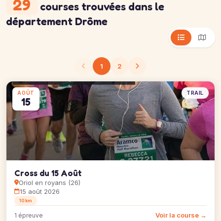
29
courses trouvées
dans le
département Drôme
1
2
TRAIL
AOÛT
15
Cross du 15 Août
Oriol en royans (26)
15 août 2026
10 km
Voir la course →
1 épreuve