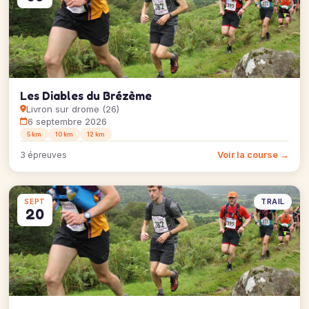
Les Diables du Brézème
Livron sur drome (26)
6 septembre 2026
5 km
10 km
12 km
Voir la course →
3 épreuves
TRAIL
SEPT
20