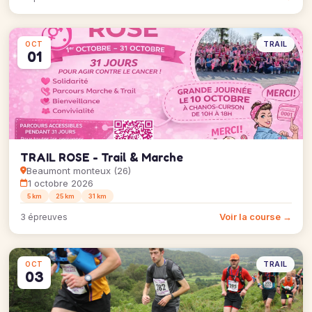
TRAIL
OCT
01
TRAIL ROSE - Trail & Marche
Beaumont monteux (26)
1 octobre 2026
5 km
25 km
31 km
Voir la course →
3 épreuves
TRAIL
OCT
03