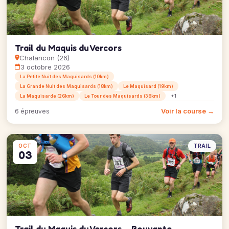
Trail du Maquis du Vercors
Chalancon (26)
3 octobre 2026
La Petite Nuit des Maquisards (10km)
La Grande Nuit des Maquisards (18km)
Le Maquisard (19km)
La Maquisarde (26km)
Le Tour des Maquisards (38km)
+1
Voir la course →
6 épreuves
TRAIL
OCT
03
Trail du Maquis du Vercors – Bouvante