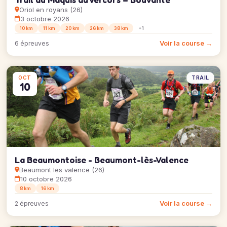
Oriol en royans (26)
3 octobre 2026
10 km
11 km
20 km
26 km
38 km
+1
Voir la course →
6 épreuves
TRAIL
OCT
10
La Beaumontoise - Beaumont-lès-Valence
Beaumont les valence (26)
10 octobre 2026
8 km
16 km
Voir la course →
2 épreuves