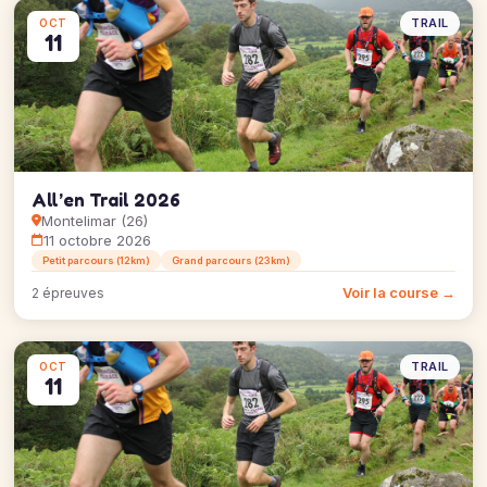
TRAIL
OCT
11
All’en Trail 2026
Montelimar (26)
11 octobre 2026
Petit parcours (12km)
Grand parcours (23km)
Voir la course →
2 épreuves
TRAIL
OCT
11