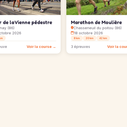
 de la Vienne pédestre
Marathon de Moulière
nay (86)
Chasseneuil du poitou (86)
ctobre 2026
18 octobre 2026
km
8 km
20 km
42 km
Voir la course →
Voir la co
euve
3 épreuves