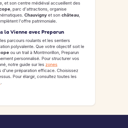
oire, et son centre médiéval accueillent des
scope
, parc d'attractions, organise
thématiques.
Chauvigny
et son
château
,
plètent l'offre patrimoniale.
s la Vienne avec Preparun
es parcours roulants et les sentiers
tion polyvalente. Que votre objectif soit le
cope
ou un trail à Montmorillon, Preparun
nement personnalisé. Pour structurer vos
onné, notre guide sur les
zones
 d'une préparation efficace. Choisissez
essus. Pour élargir, consultez toutes les
e
.