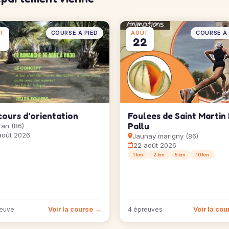
COURSE À PIED
COURSE À 
T
AOÛT
6
22
cours d’orientation
Foulees de Saint Martin
Pallu
ran (86)
août 2026
Jaunay marigny (86)
22 août 2026
1 km
2 km
5 km
10 km
Voir la course →
Voir la co
reuve
4 épreuves