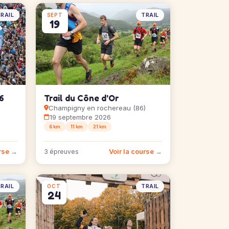
RAIL
TRAIL
SEPT
19
6
Trail du Cône d'Or
Champigny en rochereau (86)
19 septembre 2026
6 km
11 km
21 km
urse →
Voir la course →
3 épreuves
RAIL
TRAIL
OCT
24