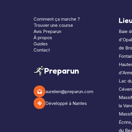
Comment ça marche ?
Lie
Trouver une course
Avis Preparun
Baie 
À propos
d'Opa
Guides
de Bro
Contact
Fontai
Haute
Preparun
d'Ann
Lac d
Céven
aurelien@preparun.com
Massif
Développé à Nantes
la Van
Massi
Écrins
du Bea