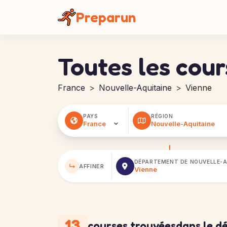
Panneau de gestion des cookies
Preparun
Toutes les cou
France
Nouvelle-Aquitaine
Vienne
PAYS
RÉGION
DÉPARTEMENT DE
NOUVELLE-A
↳
AFFINER
13
courses trouvées
dans le d