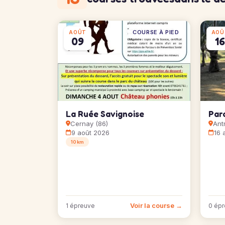
COURSE À PIED
AOÛT
AOÛ
09
1
La Ruée Savignoise
Par
Cernay (86)
Ant
9 août 2026
16 
10 km
Voir la course →
1 épreuve
0 ép