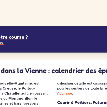
tre course ?
ns.
s dans la Vienne : calendrier des é
ouvelle-Aquitaine
, est
calendrier détaillé est disponi
la
Creuse
, le
Poitou-
pour les sentiers de toute la 
s
à
Châtellerault
, en passant
Aquitaine
.
ny
ou
Montmorillon
, le
Courir à Poitiers, Futur
ines et trails forestiers.