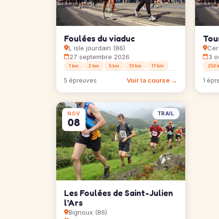
Foulées du viaduc
Tour
L isle jourdain (86)
Cer
27 septembre 2026
3 o
1 km
2 km
5 km
10 km
17 km
250 
Voir la course →
5 épreuves
1 épr
TRAIL
NOV
08
Les Foulées de Saint-Julien
l'Ars
Bignoux (86)