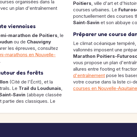
courses organisées dans la
Poitiers
, ville d'art et d'hist
avec un plan d'entraînement
courses urbaines. Le
Futuro
ponctuellement des courses 
Saint-Savin
et son abbaye com
ute viennoises
Préparer une course dan
mi-marathon de Poitiers
, le
oudun
ou de
Chauvigny
Le climat océanique tempéré, l
arer les épreuves, consultez
vallonnés imposent une prépara
mi-marathons en Nouvelle-
Marathon Poitiers-Futuros
.
vous propose un plan d'entraî
allures entre footing et fracti
autour des forêts
d'entraînement
pose les bases
llon
(Cité de l'Écrit), et la
votre course dans la liste ci-d
rails. Le
Trail du Loudunais
,
courses en Nouvelle-Aquitain
Saint-Savin
(abbaye classée
 partie des classiques. Le