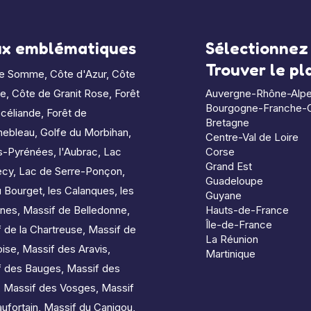
ux emblématiques
Sélectionnez 
Trouver le p
de Somme
,
Côte d'Azur
,
Côte
le
,
Côte de Granit Rose
,
Forêt
Auvergne-Rhône-Alp
Bourgogne-Franche-
céliande
,
Forêt de
Bretagne
nebleau
,
Golfe du Morbihan
,
Centre-Val de Loire
s-Pyrénées
,
l'Aubrac
,
Lac
Corse
Grand Est
ecy
,
Lac de Serre-Ponçon
,
Guadeloupe
u Bourget
,
les Calanques
,
les
Guyane
nes
,
Massif de Belledonne
,
Hauts-de-France
Île-de-France
 de la Chartreuse
,
Massif de
La Réunion
oise
,
Massif des Aravis
,
Martinique
f des Bauges
,
Massif des
,
Massif des Vosges
,
Massif
ufortain
,
Massif du Canigou
,