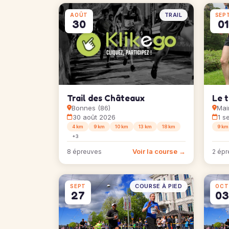
TRAIL
AOÛT
SEP
30
01
Trail des Châteaux
Le t
Bonnes (86)
Mai
30 août 2026
1 s
4 km
9 km
10 km
13 km
18 km
9 km
+3
Voir la course →
8 épreuves
2 épr
COURSE À PIED
SEPT
OCT
27
03