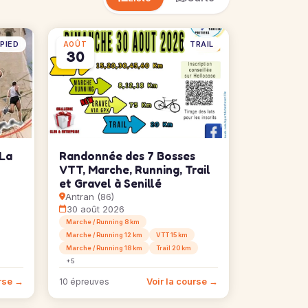
PIED
TRAIL
AOÛT
30
 La
Randonnée des 7 Bosses
VTT, Marche, Running, Trail
et Gravel à Senillé
Antran (86)
30 août 2026
Marche / Running 8 km
Marche / Running 12 km
VTT 15 km
Marche / Running 18 km
Trail 20 km
+5
urse →
Voir la course →
10 épreuves