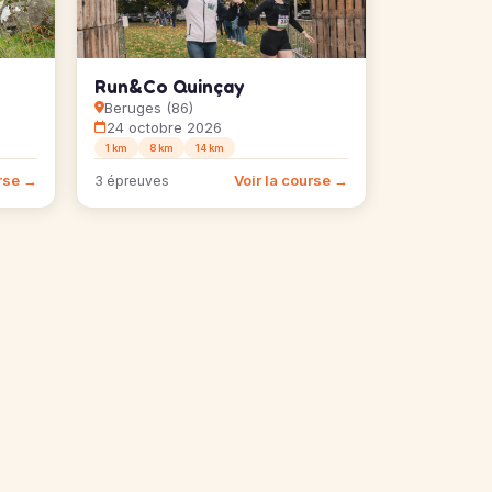
Run&Co Quinçay
Beruges (86)
24 octobre 2026
1 km
8 km
14 km
urse →
Voir la course →
3 épreuves