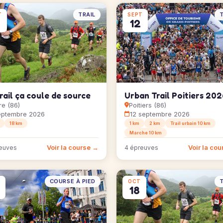
TRAIL
T
T
SEPT
12
rail ça coule de source
Urban Trail Poitiers 202
re (86)
Poitiers (86)
eptembre 2026
12 septembre 2026
18 km
1 km
2 km
Trail urbain 10 km
Marche 10 km
Voir la course →
Voir la co
euves
4 épreuves
COURSE À PIED
T
OCT
18