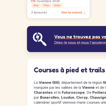
8 novembre 2026
9 km
17 km
25 km
Voir la course →
3 épreuves
Vous ne trouvez pas vo
Dites-le nous et nous l'ajoutero
Courses à pied et trail
La
Vienne (86)
, département de la région
N
marquée par les vallées de la
Vienne
et de 
Charentes
et le
Futuroscope
. De
Poitier
par
Buxerolles
,
Loudun
,
Civray
,
Chauvig
calendrier sportif viennois marie courses urba