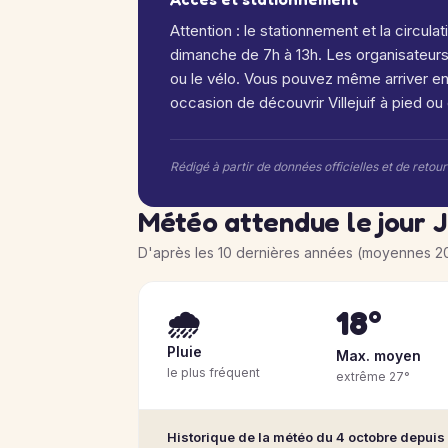
Attention : le stationnement et la circulat
dimanche de 7h à 13h. Les organisateur
ou le vélo. Vous pouvez même arriver en
occasion de découvrir Villejuif à pied ou 
Rédigé à partir de données officielles et de retou
Météo attendue le jour J 
D'après les 10 dernières années (moyennes 2
18°
🌧️
Pluie
Max. moyen
le plus fréquent
extrême 27°
Historique de la météo du 4 octobre depuis