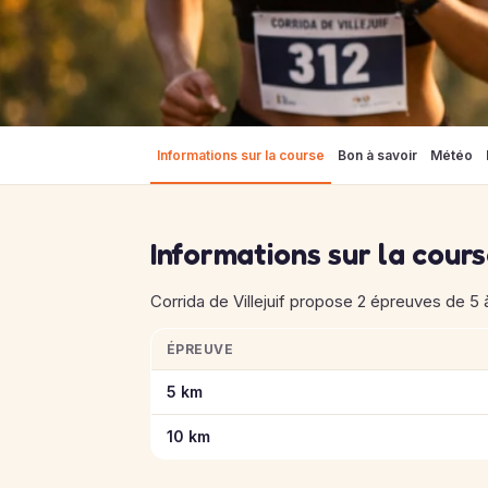
Informations sur la course
Bon à savoir
Météo
Informations sur la cour
Corrida de Villejuif propose 2 épreuves de 5 à 
ÉPREUVE
Informations clés des épreuves de Corrida de 
5 km
10 km