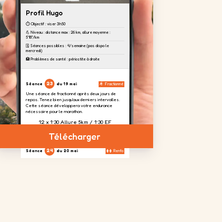
Profil Hugo
⏱️ Objectif : viser 3h50
💪 Niveau : distance max : 26 km, allure moyenne :
5'18''/km
🗓️ Séances possibles : 4/semaine (pas dispo le
mercredi)
🏥 Problèmes de santé : périostite à droite
23
Séance
du 19 mai
Fractionné
Une séance de fractionné après deux jours de
repos. Tenez bien jusqu'aux derniers intervalles.
Cette séance développera votre endurance
nécessaire pour le marathon.
12 x 1’30 Allure 5km / 1’30 EF
Télécharger
24
Séance
du 20 mai
Renfo
Aujourd'hui, nous focalisons un travail sur les
cuisses afin d'absorber le dénivelé prévu à
Toulouse.
4 séries
2 séries
4 séries
de 20
de 20
de 20
répétitions
répétitions
répétitions
sur chaque
jambes