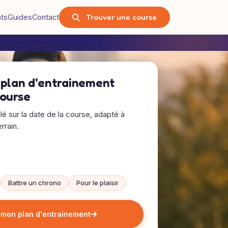
Trouver une course
nts
Guides
Contact
 plan d'entrainement
course
alé sur la date de la course, adapté à
rrain.
Battre un chrono
Pour le plaisir
 mon plan d'entrainement