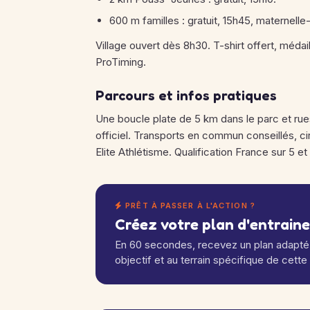
600 m familles : gratuit, 15h45, maternell
Village ouvert dès 8h30. T-shirt offert, médail
ProTiming.
Parcours et infos pratiques
Une boucle plate de 5 km dans le parc et rues
officiel. Transports en commun conseillés, circu
Elite Athlétisme. Qualification France sur 5 et
PRÊT À PASSER À L'ACTION ?
Créez votre plan d'entrain
En 60 secondes, recevez un plan adapté 
objectif et au terrain spécifique de cette