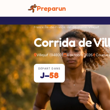
Panneau de gestion des cookies
Preparun
France
Île-de-France
Val-de-marne
Villejuif
Corrida de Vill
Villejuif (94800)
4 octobre 2026
Course 
DÉPART DANS
J−
58