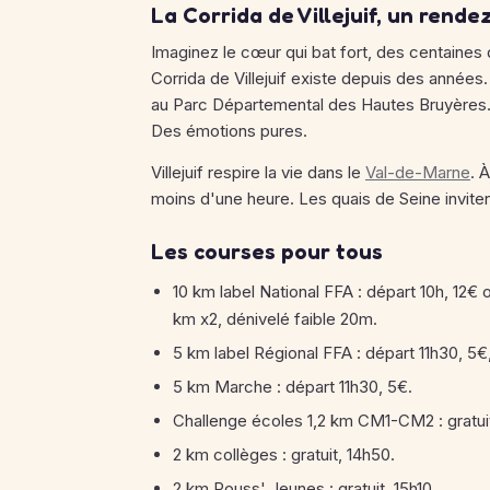
La Corrida de Villejuif, un rend
Imaginez le cœur qui bat fort, des centaines
Corrida de Villejuif existe depuis des années.
au Parc Départemental des Hautes Bruyères. J'
Des émotions pures.
Villejuif respire la vie dans le
Val-de-Marne
. 
moins d'une heure. Les quais de Seine inviten
Les courses pour tous
10 km label National FFA : départ 10h, 12€
km x2, dénivelé faible 20m.
5 km label Régional FFA : départ 11h30, 5
5 km Marche : départ 11h30, 5€.
Challenge écoles 1,2 km CM1-CM2 : gratuit
2 km collèges : gratuit, 14h50.
2 km Pouss' Jeunes : gratuit, 15h10.