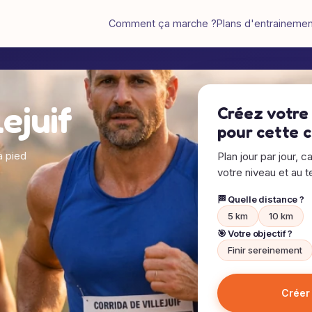
Comment ça marche ?
Plans d'entraineme
ejuif
Créez votre
pour cette 
à pied
Plan jour par jour, c
votre niveau et au te
🏁 Quelle distance ?
5 km
10 km
🎯 Votre objectif ?
Finir sereinement
Créer