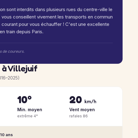
ion sont interdits dans plusieurs rues du centre-ville le
s vous conseillent vivement les transports en commun
 courant pour vous échauffer ! C'est une excellente
en train depuis Paris.
rs de coureurs.
à Villejuif
016–2025)
10°
20
km/h
Min. moyen
Vent moyen
extrême 4°
rafales 86
 10 ans