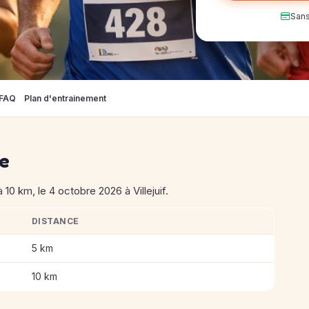
Sans
FAQ
Plan d'entrainement
se
10 km, le 4 octobre 2026 à Villejuif.
DISTANCE
Villejuif
5 km
10 km