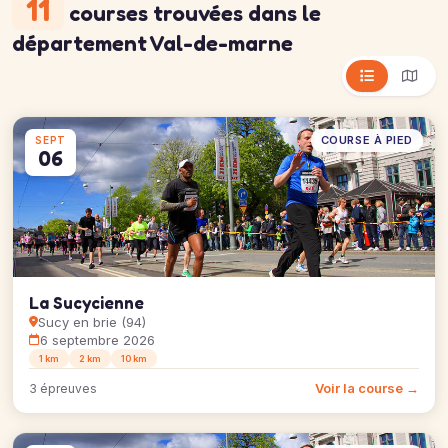
11
courses trouvées
dans le
département Val-de-marne
COURSE À PIED
SEPT
06
La Sucycienne
Sucy en brie (94)
6 septembre 2026
1 km
2 km
10 km
Voir la course →
3 épreuves