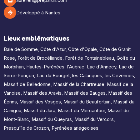
aurelien@preparun.com
Développé à Nantes
Lieux emblématiques
Baie de Somme
,
Côte d'Azur
,
Côte d'Opale
,
Côte de Granit
Rose
,
Forêt de Brocéliande
,
Forêt de Fontainebleau
,
Golfe du
Morbihan
,
Hautes-Pyrénées
,
l'Aubrac
,
Lac d'Annecy
,
Lac de
Serre-Ponçon
,
Lac du Bourget
,
les Calanques
,
les Cévennes
,
Massif de Belledonne
,
Massif de la Chartreuse
,
Massif de la
Vanoise
,
Massif des Aravis
,
Massif des Bauges
,
Massif des
Écrins
,
Massif des Vosges
,
Massif du Beaufortain
,
Massif du
Canigou
,
Massif du Jura
,
Massif du Mercantour
,
Massif du
Mont-Blanc
,
Massif du Queyras
,
Massif du Vercors
,
Presqu'île de Crozon
,
Pyrénées ariégeoises