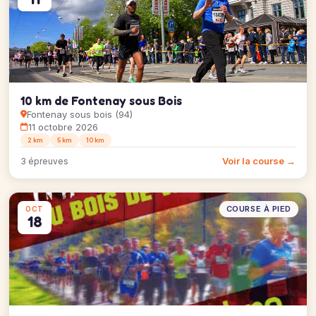
10 km de Fontenay sous Bois
Fontenay sous bois (94)
11 octobre 2026
2 km
5 km
10 km
Voir la course →
3 épreuves
COURSE À PIED
OCT
18