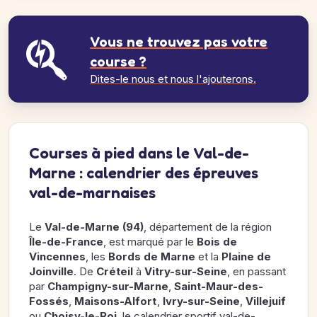
Vous ne trouvez pas votre
course ?
Dites-le nous et nous l'ajouterons.
Courses à pied dans le Val-de-
Marne : calendrier des épreuves
val-de-marnaises
Le
Val-de-Marne (94)
, département de la région
Île-de-France
, est marqué par le
Bois de
Vincennes
, les
Bords de Marne
et la
Plaine de
Joinville
. De
Créteil
à
Vitry-sur-Seine
, en passant
par
Champigny-sur-Marne
,
Saint-Maur-des-
Fossés
,
Maisons-Alfort
,
Ivry-sur-Seine
,
Villejuif
ou
Choisy-le-Roi
, le calendrier sportif val-de-