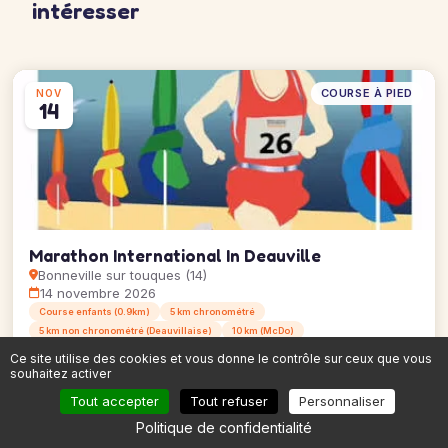
intéresser
COURSE À PIED
NOV
14
Marathon International In Deauville
Bonneville sur touques (14)
14 novembre 2026
Course enfants (0.9km)
5 km chronométré
5 km non chronométré (Deauvillaise)
10 km (McDo)
Semi-marathon (21.097km)
+3
Ce site utilise des cookies et vous donne le contrôle sur ceux que vous
souhaitez activer
Voir la course →
8 épreuves
Tout accepter
Tout refuser
Personnaliser
Politique de confidentialité
COURSE À PIED
SEPT