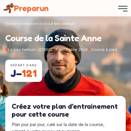
Panneau de gestion des cookies
Preparun
France
Normandie
Eure
Le bec hellouin
Course de la Sainte Anne
Le bec hellouin (27800)
7 décembre 2026
Course à pied
DÉPART DANS
J−
121
Créez votre plan d'entrainement
pour cette course
Plan jour par jour, calé sur la date de la course,