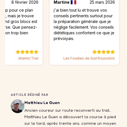
vrier 2026
Martine
25 mars 2026
Cathy
ce plan
j'ai bien tout lu et trouve vos
Merçi po
e trouve
conseils pertinents surtout pour
d'entraîn
 blocs est
la préparation générale que je
ue pensez-
néglige facilement. Vos conseils
 bien
diététiques confortent ce que je
prévoiyais.
Arcachon
Atlantic'Trail
Les Foulées de Sud Roussillon
2026
ARTICLE RÉDIGÉ PAR
Matthieu Le Guen
Ancien coureur sur route reconverti au trail,
Matthieu Le Guen a découvert la course à pied
sur le tard, après trente ans, comme un moyen