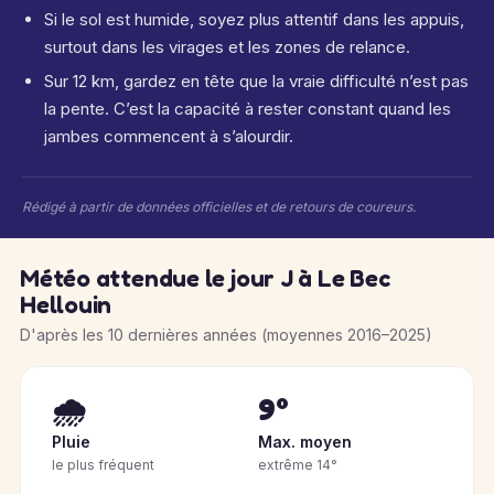
Si le sol est humide, soyez plus attentif dans les appuis,
surtout dans les virages et les zones de relance.
Sur 12 km, gardez en tête que la vraie difficulté n’est pas
la pente. C’est la capacité à rester constant quand les
jambes commencent à s’alourdir.
Rédigé à partir de données officielles et de retours de coureurs.
Météo attendue le jour J à Le Bec
Hellouin
D'après les 10 dernières années (moyennes 2016–2025)
🌧️
9°
Pluie
Max. moyen
le plus fréquent
extrême 14°