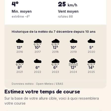
4°
25
km/h
Min. moyen
Vent moyen
extrême -4°
rafales 88
Historique de la météo du 7 décembre depuis 10 ans
☁️
🌧️
🌧️
☁️
☁️
13°
10°
12°
10°
5°
2016
2017
2018
2019
2020
🌧️
☁️
🌧️
🌨️
🌧️
8°
6°
6°
12°
14°
2021
2022
2023
2024
2025
Données météo : Open-Meteo / ERA5
Estimez votre temps de course
Sur la base de votre allure cible, voici à quoi ressemblera
votre course