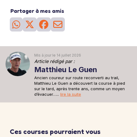
La sortie longue de la semaine. Vous risquez de ressentir la
fatigue mais cela prépare votre corps à affronter le 'mur' qui vous
Partager à mes amis
attend en général autour des km 25-30 d'un marathon.
2h30 à 6'05''/km
26
Séance
du 28 mai
Sortie recup
Une sortie recup de 30min pour se remettre en jambe après la
sortie longue d'avant hier.
30min à 6'15''/km
Mis à jour le 14 juillet 2026
Article rédigé par :
Matthieu Le Guen
Ancien coureur sur route reconverti au trail,
Matthieu Le Guen a découvert la course à pied
sur le tard, après trente ans, comme un moyen
d’évacuer…...
lire la suite
Ces courses pourraient vous