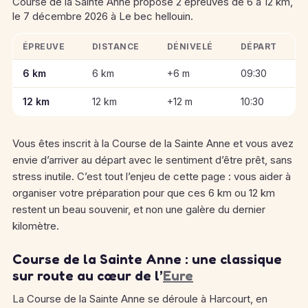
Course de la Sainte Anne propose 2 épreuves de 6 à 12 km,
le 7 décembre 2026 à Le bec hellouin.
ÉPREUVE
DISTANCE
DÉNIVELÉ
DÉPART
Informations clés des épreuves de Course de la Sainte Anne
6 km
6 km
+6 m
09:30
12 km
12 km
+12 m
10:30
Vous êtes inscrit à la Course de la Sainte Anne et vous avez
envie d’arriver au départ avec le sentiment d’être prêt, sans
stress inutile. C’est tout l’enjeu de cette page : vous aider à
organiser votre préparation pour que ces 6 km ou 12 km
restent un beau souvenir, et non une galère du dernier
kilomètre.
Course de la Sainte Anne : une classique
sur route au cœur de l’
Eure
La Course de la Sainte Anne se déroule à Harcourt, en