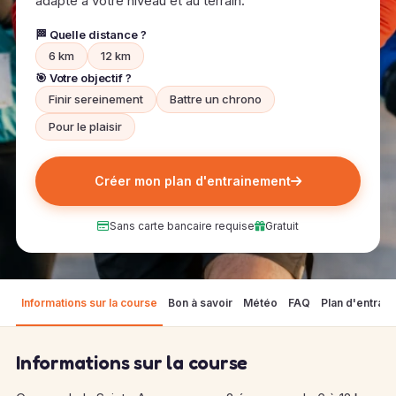
adapté à votre niveau et au terrain.
🏁 Quelle distance ?
6 km
12 km
🎯 Votre objectif ?
Finir sereinement
Battre un chrono
Pour le plaisir
Créer mon plan d'entrainement
Sans carte bancaire requise
Gratuit
Informations sur la course
Bon à savoir
Météo
FAQ
Plan d'entrai
Informations sur la course