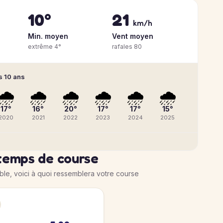
10°
21
km/h
Min. moyen
Vent moyen
extrême 4°
rafales 80
s 10 ans
🌧️
🌧️
🌧️
🌧️
🌧️
🌧️
17°
16°
20°
17°
17°
15°
2020
2021
2022
2023
2024
2025
temps de course
ible, voici à quoi ressemblera votre course