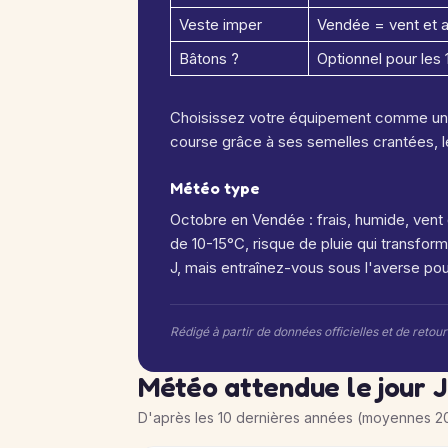
Veste imper
Vendée = vent et a
Bâtons ?
Optionnel pour les
Choisissez votre équipement comme un a
course grâce à ses semelles crantées, l
Météo type
Octobre en Vendée : frais, humide, vent 
de 10-15°C, risque de pluie qui transforme
J, mais entraînez-vous sous l'averse pou
Rédigé à partir de données officielles et de retou
Météo attendue le jour J
D'après les 10 dernières années (moyennes 2