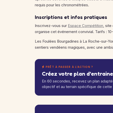
requis pour les chronométrées.
Inscriptions et infos pratiques
Inscrivez-vous sur
Espace Compétition
, sit
organise cet événement convivial. Tarifs : 10
Les Foulées Bourgadines à La Roche-sur-Yon,
sentiers vendéens magiques, avec une ambian
PRÊT À PASSER À L'ACTION ?
Créez votre plan d'entrain
En 60 secondes, recevez un plan adapté 
objectif et au terrain spécifique de cette