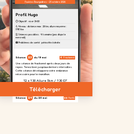
Foulées Bourgadines - 25 octobre 2026
Profil Hugo
⏱️ Objectif : viser 3h50
💪 Niveau : distance max : 26 km, allure moyenne :
5'18''/km
🗓️ Séances possibles : 4/semaine (pas dispo le
mercredi)
🏥 Problèmes de santé : périostite à droite
23
Séance
du 19 mai
Fractionné
Une séance de fractionné après deux jours de
repos. Tenez bien jusqu'aux derniers intervalles.
Cette séance développera votre endurance
nécessaire pour le marathon.
12 x 1’30 Allure 5km / 1’30 EF
Télécharger
24
Séance
du 20 mai
Renfo
Aujourd'hui, nous focalisons un travail sur les
cuisses afin d'absorber le dénivelé prévu à
Toulouse.
4 séries
2 séries
4 séries
de 20
de 20
de 20
répétitions
répétitions
répétitions
sur chaque
jambes