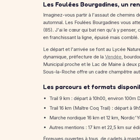
Les Foulées Bourgadines, un re
Imaginez-vous partir à l'assaut de chemins d
automnal. Les Foulées Bourgadines vous att
(85). J'ai le cœur qui bat rien qu'à y pense
en franchissant la ligne, épuisé mais comblé.
Le départ et l'arrivée se font au Lycée Natur
dynamique, préfecture de la
Vendée
, bourdo
Municipal proche et le Lac de Maine à deux 
Sous-la-Roche offre un cadre champêtre aut
Les parcours et formats disponi
Trail 9 km : départ à 10h00, environ 100m 
Trail 16 km (Maître Coq Trail) : départ à 9
Marche nordique 16 km et 12 km, Nordic'
Autres mentions : 17 km et 22,5 km sur édi
Épreuves ouvertes à tous, de cadets à maste