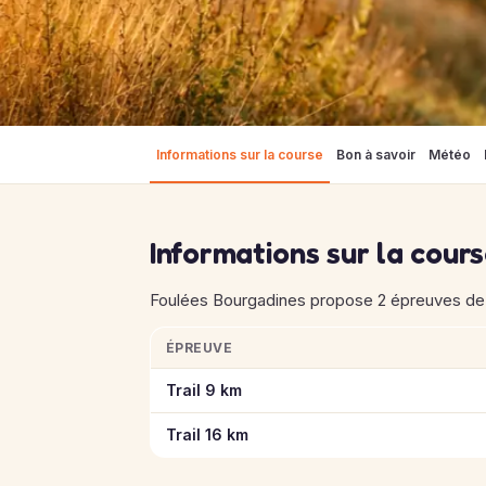
Informations sur la course
Bon à savoir
Météo
Informations sur la cour
Foulées Bourgadines propose 2 épreuves de 9 
ÉPREUVE
Informations clés des épreuves de Foulées 
Trail 9 km
Trail 16 km