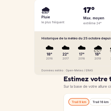
17°
🌧️
Pluie
Max. moyen
le plus fréquent
extrême 24°
Historique de la météo du 25 octobre depui
☁️
☁️
☁️
🌧️
18°
22°
17°
18°
2016
2017
2018
2019
Données météo : Open-Meteo / ERA5
Estimez votre 
Sur la base de votre allure c
Trail 9 km
Trail 16 km