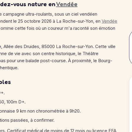
ndez-vous nature en
Vendée
e campagne ultra-roulants, sous un ciel vendéen
endent le 25 octobre 2026 à La Roche-sur-Yon, en
Vendée
r, comme cette fois où un coureur m'a raconté son émotion
e, Allée des Druides, 85000 La Roche-sur-Yon. Cette ville
nne de vie avec son centre historique, le Théâtre
pas pour une balade post-course. À proximité, le Bourg-
hentique.
bles
D+.
h50, 100m D+.
Yonnaise 9 km non chronométrée à 9h20.
tions passées, à confirmer.
rs. Certificat médical de moins de 12 mois ou licence FFA