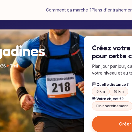
Comment ça marche ?
Plans d'entraineme
f
gadines
Créez votre
pour cette 
026
Trail
Plan jour par jour, c
votre niveau et au te
🏁 Quelle distance ?
9 km
16 km
🎯 Votre objectif ?
Finir sereinement
Créer