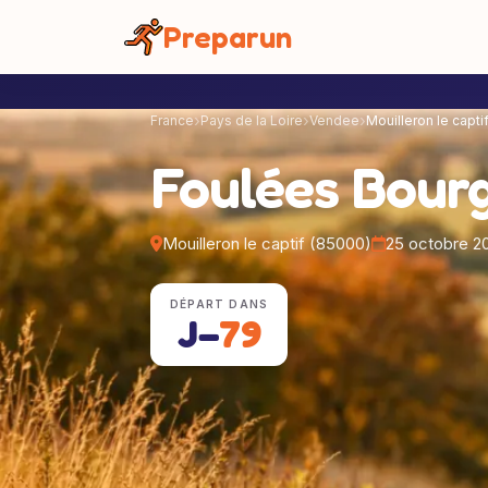
Panneau de gestion des cookies
Preparun
France
Pays de la Loire
Vendee
Mouilleron le capti
Foulées Bour
Mouilleron le captif (85000)
25 octobre 2
DÉPART DANS
J−
79