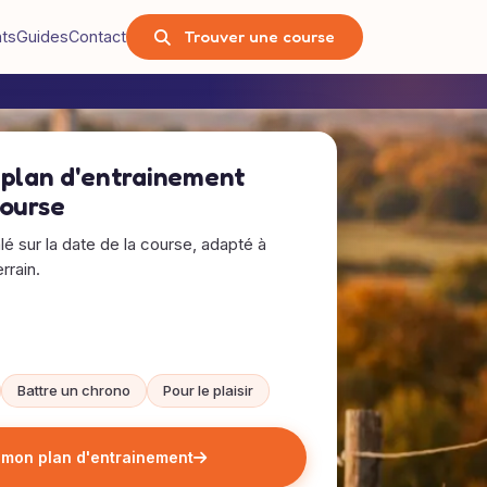
Trouver une course
nts
Guides
Contact
 plan d'entrainement
course
alé sur la date de la course, adapté à
rrain.
Battre un chrono
Pour le plaisir
 mon plan d'entrainement