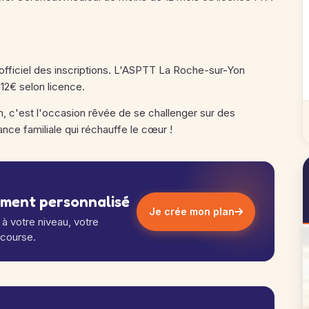
e officiel des inscriptions. L'ASPTT La Roche-sur-Yon
-12€ selon licence.
 c'est l'occasion rêvée de se challenger sur des
ce familiale qui réchauffe le cœur !
ement personnalisé
Je crée mon plan
à votre niveau, votre
 course.