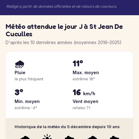
Rédigé à partir de données officielles et de retours de coureurs.
Météo attendue le jour J à St Jean De
Cuculles
D'après les 10 dernières années (moyennes 2016–2025)
🌧️
11°
Pluie
Max. moyen
le plus fréquent
extrême 18°
3°
16
km/h
Min. moyen
Vent moyen
extrême -4°
rafales 71
Historique de la météo du 5 décembre depuis 10 ans
🌧️
☀️
☁️
🌧️
☁️