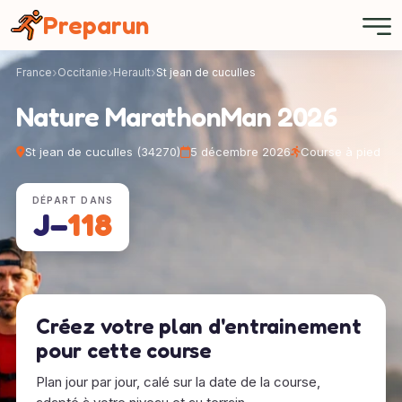
Panneau de gestion des cookies
Preparun
France
Occitanie
Herault
St jean de cuculles
Nature MarathonMan 2026
St jean de cuculles (34270)
5 décembre 2026
Course à pied
DÉPART DANS
J−
118
Créez votre plan d'entrainement
pour cette course
Plan jour par jour, calé sur la date de la course,