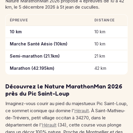
Nature MarathonMan 2026 propose 4 épreuves de 10 à 42
km, le 5 décembre 2026 à St jean de cuculles.
ÉPREUVE
DISTANCE
Informations clés des épreuves de Nature MarathonMan 2026
10 km
10 km
Marche Santé Aésio (10km)
10 km
Semi-marathon (21.1km)
21 km
Marathon (42.195km)
42 km
Découvrez le Nature MarathonMan 2026
près du Pic Saint-Loup
Imaginez-vous courir au pied du majestueux Pic Saint-Loup,
ce sommet iconique qui domine l'
Hérault
. À Saint-Mathieu-
de-Tréviers, petit village occitan à 34270, dans le
département de l'
Hérault
(34), cette course vous plonge
dans un décor 100% nature. Proche de Montpellier et des