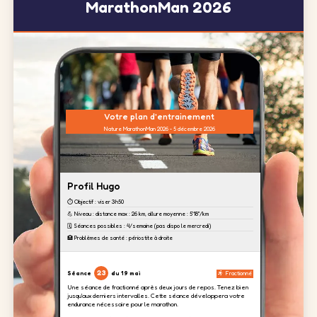
MarathonMan 2026
Votre plan d'entrainement
Nature MarathonMan 2026 - 5 décembre 2026
Profil Hugo
⏱️ Objectif : viser 3h50
💪 Niveau : distance max : 26 km, allure moyenne : 5'18''/km
🗓️ Séances possibles : 4/semaine (pas dispo le mercredi)
🏥 Problèmes de santé : périostite à droite
23
Séance
du 19 mai
Fractionné
Une séance de fractionné après deux jours de repos. Tenez bien
jusqu'aux derniers intervalles. Cette séance développera votre
endurance nécessaire pour le marathon.