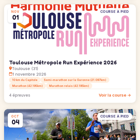
COURSE À PIED
NOV
01
Toulouse Métropole Run Expérience 2026
Toulouse (31)
1 novembre 2026
10 km du Capitole
Semi-marathon sur la Garonne (21.097km)
Marathon (42.195km)
Marathon relais (42.195km)
Voir la course →
4 épreuves
COURSE À PIED
OCT
04