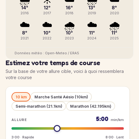
14°
12°
16°
13°
8°
2016
2017
2018
2019
2020
☁️
☁️
🌧️
☁️
🌧️
8°
10°
10°
11°
11°
2021
2022
2023
2024
2025
Données météo : Open-Meteo / ERA5
Estimez votre temps de course
Sur la base de votre allure cible, voici à quoi ressemblera
votre course
10 km
Marche Santé Aésio (10km)
Semi-marathon (21.1km)
Marathon (42.195km)
5:00
ALLURE
min/km
3:00 · Rapide
8:00 · Lent