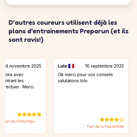
D'autres coureurs utilisent déjà les
plans d'entrainements Preparun (et ils
sont ravis!)
embre 2025
Lolo
16 septembre 2025
Béatri
ec
Ok merci pour vos conseils
Merci po
es
salutations lolo
une gran
 . Merci
rintemps
Trail de la Passerelle