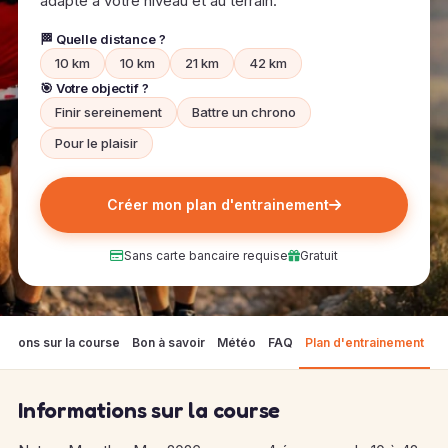
adapté à votre niveau et au terrain.
🏁 Quelle distance ?
10 km
10 km
21 km
42 km
🎯 Votre objectif ?
Finir sereinement
Battre un chrono
Pour le plaisir
Créer mon plan d'entrainement
Sans carte bancaire requise
Gratuit
mations sur la course
Bon à savoir
Météo
FAQ
Plan d'entrainement
Informations sur la course