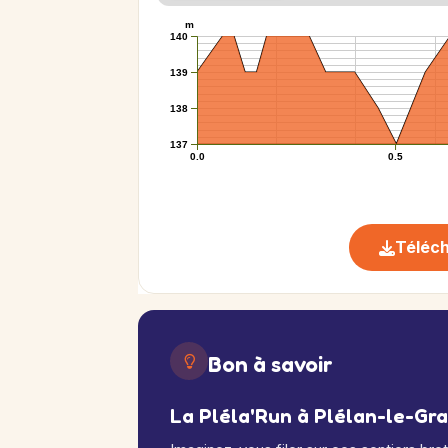
m
140
139
138
137
0.0
0.5
Téléch
Bon à savoir
La Pléla'Run à Plélan-le-Gr