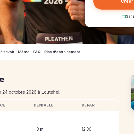
Créer
Sans
à savoir
Météo
FAQ
Plan d'entrainement
se
e 24 octobre 2026 à Loutehel.
NCE
DÉNIVELÉ
DÉPART
-
-
+3 m
12:30