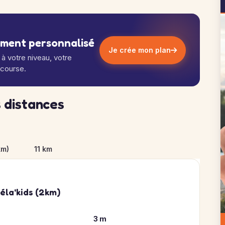
ement personnalisé
Je crée mon plan
à votre niveau, votre
 course.
 distances
km)
11 km
léla'kids (2km)
3 m