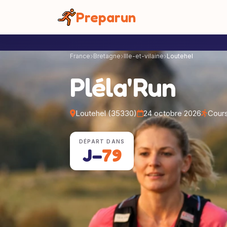
Panneau de gestion des cookies
Preparun
France
Bretagne
Ille-et-vilaine
Loutehel
Pléla'Run
Loutehel (35330)
24 octobre 2026
Cours
DÉPART DANS
J−
79