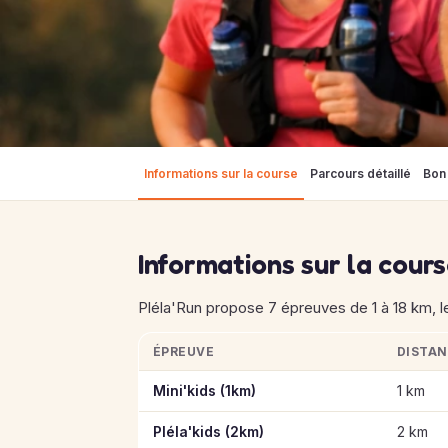
Informations sur la course
Parcours détaillé
Bon 
Informations sur la cour
Pléla'Run propose 7 épreuves de 1 à 18 km, l
ÉPREUVE
DISTA
Informations clés des épreuves de Pléla'Run
Mini'kids (1km)
1 km
Pléla'kids (2km)
2 km