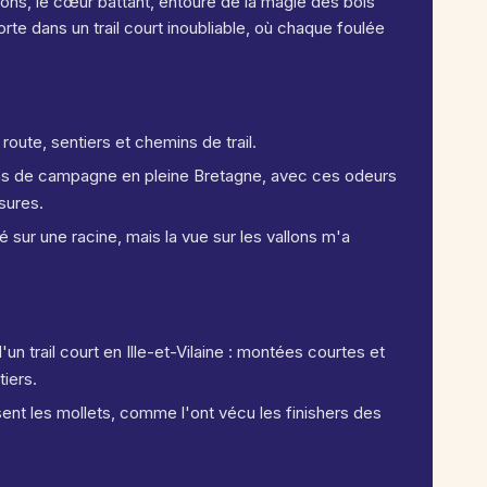
tons, le cœur battant, entouré de la magie des bois
e dans un trail court inoubliable, où chaque foulée
route, sentiers et chemins de trail.
mins de campagne en pleine Bretagne, avec ces odeurs
sures.
é sur une racine, mais la vue sur les vallons m'a
un trail court en Ille-et-Vilaine : montées courtes et
iers.
ent les mollets, comme l'ont vécu les finishers des