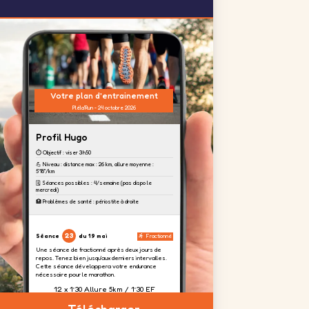
Votre plan d'entrainement
Pléla'Run - 24 octobre 2026
Profil Hugo
⏱️ Objectif : viser 3h50
💪 Niveau : distance max : 26 km, allure moyenne :
5'18''/km
🗓️ Séances possibles : 4/semaine (pas dispo le
mercredi)
🏥 Problèmes de santé : périostite à droite
23
Séance
du 19 mai
Fractionné
Une séance de fractionné après deux jours de
repos. Tenez bien jusqu'aux derniers intervalles.
Cette séance développera votre endurance
nécessaire pour le marathon.
12 x 1’30 Allure 5km / 1’30 EF
Télécharger