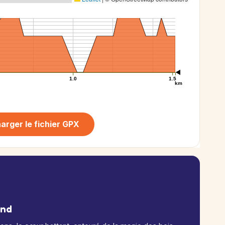
1.0
1.5
km
arger le fichier GPX
and