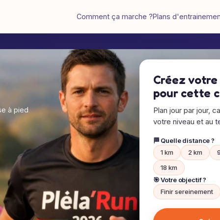
Comment ça marche ?
Plans d'entraineme
Créez votre
pour cette 
e à pied
Plan jour par jour, c
votre niveau et au te
🏁 Quelle distance ?
1 km
2 km
18 km
🎯 Votre objectif ?
Finir sereinement