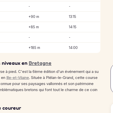
-
-
+90 m
13:15
+85 m
14:15
-
-
+185 m
14:00
s niveaux en
Bretagne
rse à pied. C'est la 6ème édition d'un événement qui a su
s en
Ille-et-Vilaine
. Située à Plélan-le-Grand, cette course
 connue pour ses paysages vallonnés et son patrimoine
emblématiques bretons qui font tout le charme de ce coin
e coureur