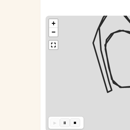
+
−
▶︎
⏸︎
⏹︎