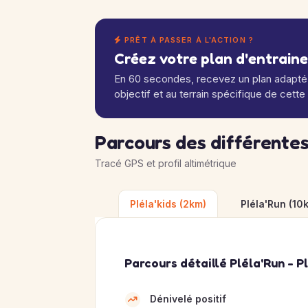
PRÊT À PASSER À L'ACTION ?
Créez votre plan d'entrain
En 60 secondes, recevez un plan adapté 
objectif et au terrain spécifique de cette
Parcours des différentes
Tracé GPS et profil altimétrique
Pléla'kids (2km)
Pléla'Run (10
Parcours détaillé Pléla'Run - P
Dénivelé positif