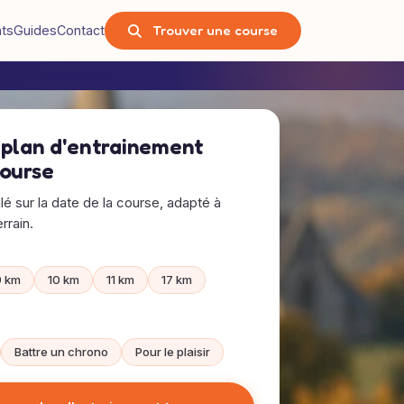
Trouver une course
nts
Guides
Contact
 plan d'entrainement
course
alé sur la date de la course, adapté à
rrain.
9 km
10 km
11 km
17 km
Battre un chrono
Pour le plaisir