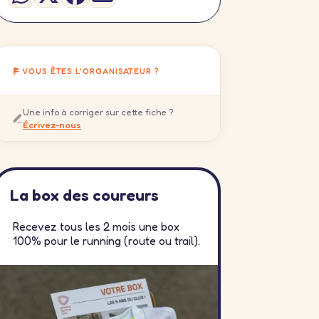
VOUS ÊTES L'ORGANISATEUR ?
Une info à corriger sur cette fiche ?
Écrivez-nous
La box des coureurs
Recevez tous les 2 mois une box
100% pour le running (route ou trail).