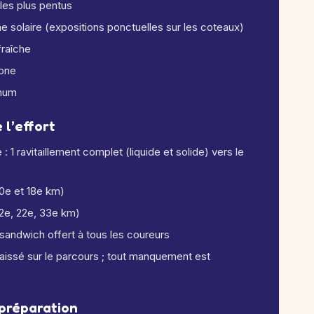
les plus pentus
me solaire (expositions ponctuelles sur les coteaux)
fraîche
hone
imum
 l’effort
: 1 ravitaillement complet (liquide et solide) vers le
(10e et 18e km)
(12e, 22e, 33e km)
t sandwich offert à tous les coureurs
laissé sur le parcours ; tout manquement est
 préparation