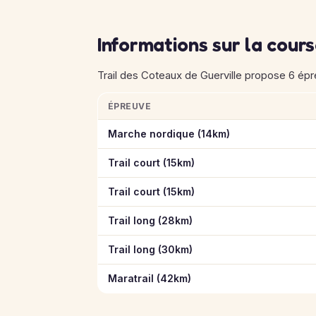
Informations sur la cour
Trail des Coteaux de Guerville propose 6 épreu
ÉPREUVE
Informations clés des épreuves de Trail des 
Marche nordique (14km)
Trail court (15km)
Trail court (15km)
Trail long (28km)
Trail long (30km)
Maratrail (42km)