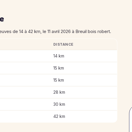
se
ves de 14 à 42 km, le 11 avril 2026 à Breuil bois robert.
DISTANCE
Coteaux de Guerville
14 km
15 km
15 km
28 km
30 km
42 km