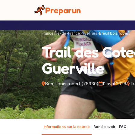
Panneau de gestion des cookies
Preparun
France
Île-de-France
Yvelines
Breuil bois robert
Trail des Cot
Guerville
Breuil bois robert (78930)
11 avril 2026
Tr
Informations sur la course
Bon à savoir
FAQ