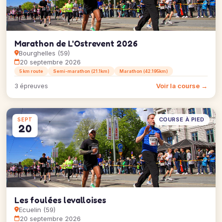
Marathon de L'Ostrevent 2026
Bourghelles (59)
20 septembre 2026
5 km route
Semi-marathon (21.1km)
Marathon (42.195km)
Voir la course →
3 épreuves
COURSE À PIED
SEPT
20
Les foulées levalloises
Ecuelin (59)
20 septembre 2026