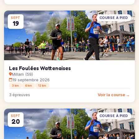
COURSE À PIED
SEPT
19
Les Foulées Wattenaises
Millam (59)
19 septembre 2026
3 km
6 km
12 km
Voir la course →
3 épreuves
COURSE À PIED
SEPT
20