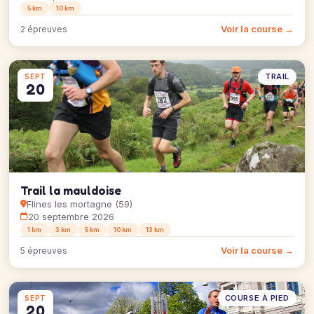
5 km
10 km
Voir la course →
2 épreuves
TRAIL
SEPT
20
Trail la mauldoise
Flines les mortagne (59)
20 septembre 2026
1 km
3 km
5 km
10 km
13 km
Voir la course →
5 épreuves
COURSE À PIED
SEPT
20