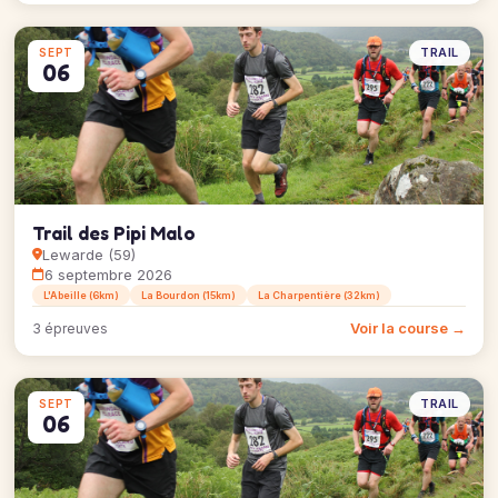
TRAIL
SEPT
06
Trail des Pipi Malo
Lewarde (59)
6 septembre 2026
L'Abeille (6km)
La Bourdon (15km)
La Charpentière (32km)
Voir la course →
3 épreuves
TRAIL
SEPT
06