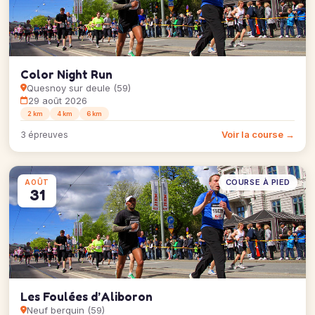
Color Night Run
Quesnoy sur deule (59)
29 août 2026
2 km
4 km
6 km
Voir la course →
3 épreuves
COURSE À PIED
AOÛT
31
Les Foulées d’Aliboron
Neuf berquin (59)