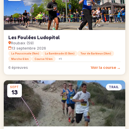
Les Foulées Ludopital
Roubaix (59)
13 septembre 2026
La Poussinade (1km)
La Bambinade (0.5km)
Tour de Barbieux (3km)
Marche 6 km
Course 10 km
+1
Voir la course →
6 épreuves
TRAIL
SEPT
13