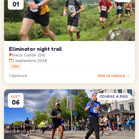
01
Eliminator night trail
Vieux conde (59)
1 septembre 2026
4 km
Voir la course →
1 épreuve
COURSE À PIED
SEPT
06