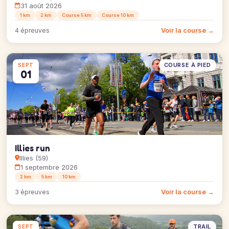
31 août 2026
1 km
2 km
Course 5 km
Course 10 km
Voir la course →
4 épreuves
COURSE À PIED
SEPT
01
Illies run
Illies (59)
1 septembre 2026
2 km
5 km
10 km
Voir la course →
3 épreuves
TRAIL
SEPT