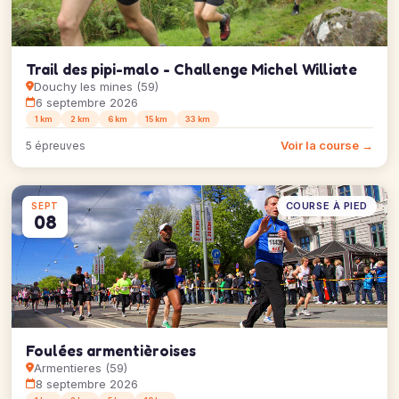
Trail des pipi-malo - Challenge Michel Williate
Douchy les mines (59)
6 septembre 2026
1 km
2 km
6 km
15 km
33 km
Voir la course →
5 épreuves
COURSE À PIED
SEPT
08
Foulées armentièroises
Armentieres (59)
8 septembre 2026