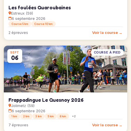
Les foulées Quaroubaines
Estreux (59)
6 septembre 2026
Course 5 km
Course 10 km
Voir la course →
2 épreuves
COURSE À PIED
SEPT
06
Frappadingue Le Quesnoy 2026
Jolimetz (59)
6 septembre 2026
1 km
2 km
3 km
5 km
6 km
+2
Voir la course →
7 épreuves