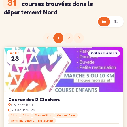
31
courses trouvées
dans le
département Nord
1
2
COURSE À PIED
AOÛT
23
Course des 2 Clochers
Colleret (59)
23 août 2026
2 km
3 km
Course 5 km
Course 10 km
Semi-marathon 21,1 km (21.1km)