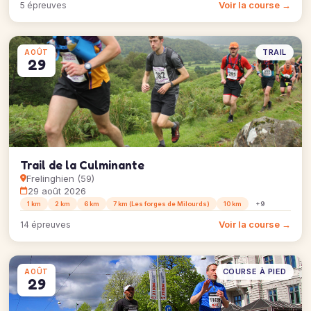
Voir la course →
5 épreuves
TRAIL
AOÛT
29
Trail de la Culminante
Frelinghien (59)
29 août 2026
1 km
2 km
6 km
7 km (Les forges de Milourds)
10 km
+9
Voir la course →
14 épreuves
COURSE À PIED
AOÛT
29