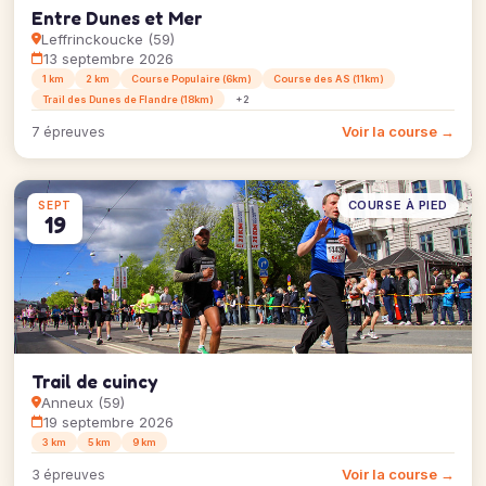
Entre Dunes et Mer
Leffrinckoucke (59)
13 septembre 2026
1 km
2 km
Course Populaire (6km)
Course des AS (11km)
Trail des Dunes de Flandre (18km)
+2
Voir la course →
7 épreuves
COURSE À PIED
SEPT
19
Trail de cuincy
Anneux (59)
19 septembre 2026
3 km
5 km
9 km
Voir la course →
3 épreuves