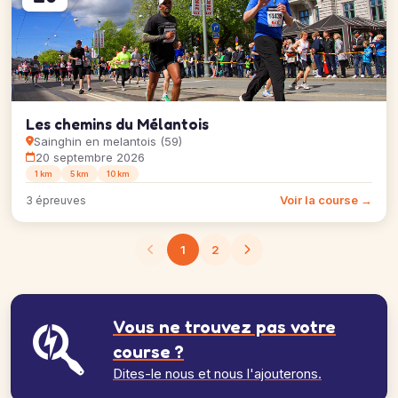
Les chemins du Mélantois
Sainghin en melantois (59)
20 septembre 2026
1 km
5 km
10 km
Voir la course →
3 épreuves
1
2
Vous ne trouvez pas votre
course ?
Dites-le nous et nous l'ajouterons.