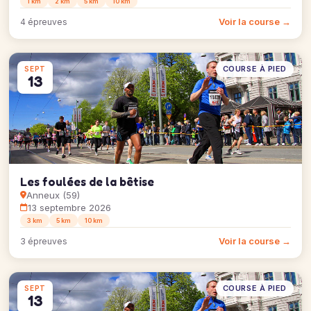
1 km
2 km
5 km
10 km
Voir la course →
4 épreuves
COURSE À PIED
SEPT
13
Les foulées de la bêtise
Anneux (59)
13 septembre 2026
3 km
5 km
10 km
Voir la course →
3 épreuves
COURSE À PIED
SEPT
13