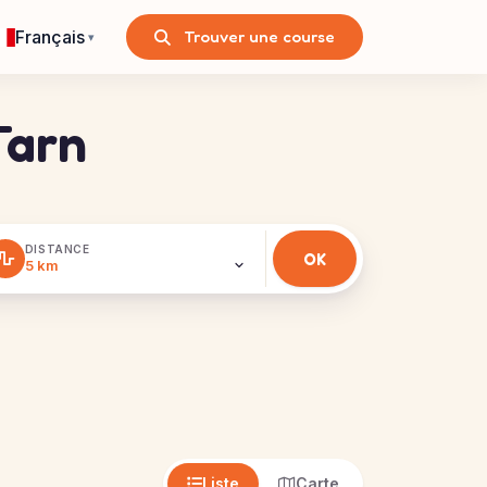
Français
Trouver une course
▾
Tarn
DISTANCE
Liste
Carte