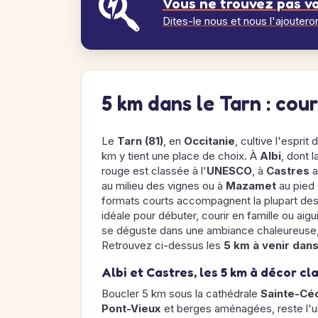
Vous ne trouvez pas vo
Dites-le nous et nous l'ajoutero
5 km dans le Tarn : cou
Le
Tarn (81)
, en
Occitanie
, cultive l'esprit
km y tient une place de choix. À
Albi
, dont 
rouge est classée à l'
UNESCO
, à
Castres
a
au milieu des vignes ou à
Mazamet
au pied 
formats courts accompagnent la plupart des
idéale pour débuter, courir en famille ou aigu
se déguste dans une ambiance chaleureuse,
Retrouvez ci-dessus les
5 km à venir dans
Albi et Castres, les 5 km à décor cl
Boucler 5 km sous la cathédrale
Sainte-Céc
Pont-Vieux
et berges aménagées, reste l'u