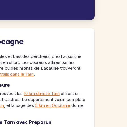
Cocagne
oles et bastides perchées, c'est aussi une
t en short. Les coureurs attirés par les
re
ou des
monts de Lacaune
trouveront
trails dans le Tarn
.
ieure
trouvée : les
10 km dans le Tarn
offrent un
i et Castres. Le département voisin complète
on
, et la page des
5 km en Occitanie
donne
le Tarn avec Preparun