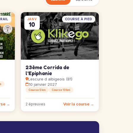
RAIL
COURSE À PIED
JANV
10
23ème Corrida de
l'Epiphanie
Lescure d albigeois (81)
10 janvier 2027
ms
Course 5 km
Course 10 km
urse →
Voir la course →
2 épreuves