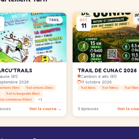
TRAIL
T
T
OCT
6
11
RCU'TRAILS
TRAIL DE CUNAC 2026
aune (81)
Cambon d albi (81)
eptembre 2026
11 octobre 2026
 enfants (1km)
Trail enfants (2km)
Trail 5kms
Trail 10kms
Trail 15k
Trail la bougnette (5km)
l lou cambatsou (12km)
+2
Voir la course →
Voir la co
reuves
3 épreuves