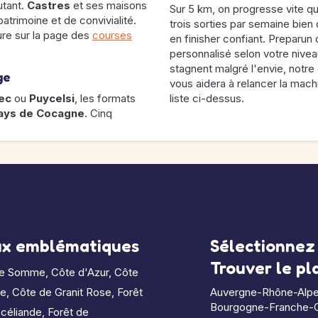
utant.
Castres
et ses maisons
Sur 5 km, on progresse vite qu
trimoine et de convivialité.
trois sorties par semaine bien
ure sur la page des
courses
en finisher confiant. Preparun
personnalisé selon votre nivea
stagnent malgré l'envie, notre
ge
vous aidera à relancer la mach
ec
ou
Puycelsi
, les formats
liste ci-dessus.
ays de Cocagne
. Cinq
ux emblématiques
Sélectionnez 
Trouver le p
de Somme
,
Côte d'Azur
,
Côte
le
,
Côte de Granit Rose
,
Forêt
Auvergne-Rhône-Alp
Bourgogne-Franche-
céliande
,
Forêt de