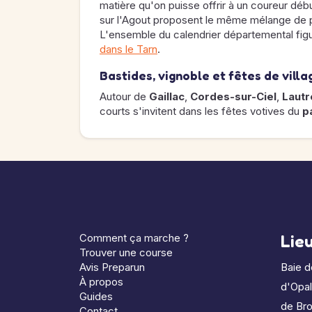
matière qu'on puisse offrir à un coureur déb
sur l'Agout proposent le même mélange de pa
L'ensemble du calendrier départemental fig
dans le Tarn
.
Bastides, vignoble et fêtes de villa
Autour de
Gaillac
,
Cordes-sur-Ciel
,
Lautr
courts s'invitent dans les fêtes votives du
p
Comment ça marche ?
Lie
Trouver une course
Avis Preparun
Baie 
À propos
d'Opa
Guides
de Bro
Contact