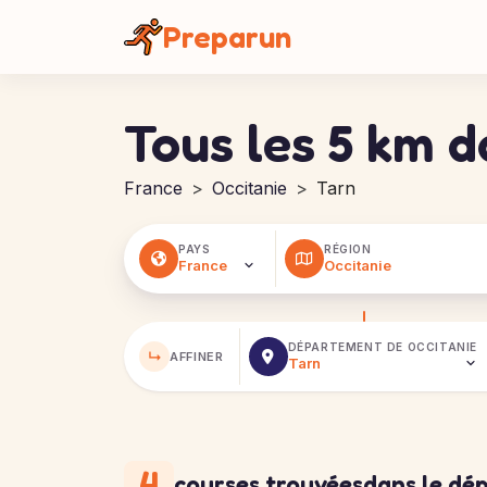
Panneau de gestion des cookies
Preparun
Tous les 5 km 
France
Occitanie
Tarn
PAYS
RÉGION
DÉPARTEMENT DE
OCCITANIE
↳
AFFINER
4
courses trouvées
dans le dé