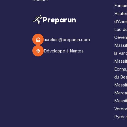
Fontai
Haute
Preparun
d'Ann
Lac d
Céven
aurelien@preparun.com
Massif
Développé à Nantes
la Van
Massi
Écrins
du Bea
Massif
Merca
Massi
Verco
Pyréné