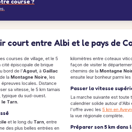
tre course ?
ns.
rir court entre Albi et le pays de 
 des courses de village, et le 5
kilomètres entre coteaux vitic
la cité épiscopale de brique
façon de visiter le départemen
u bord de l'
Agout
, à
Gaillac
chemins de la
Montagne Noi
de la
Montagne Noire
, les
ensuite leur bonheur parmi les
 épreuves locales. Distance
Passer la vitesse supér
iser sa vitesse, le 5 km tarnais
 typique du sud-ouest.
La marche suivante est toute 
 le Tarn
.
calendrier solide autour d'Alb
l'offre avec les
5 km en Aveyr
assé
la vue régionale complète.
ile
et le long du
Tarn
, entre
Préparer son 5 km dans 
ne des plus belles entrées en