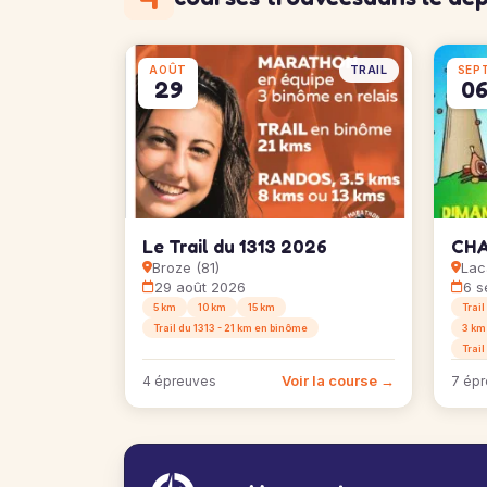
TRAIL
AOÛT
SEP
29
0
Le Trail du 1313 2026
CHA
Broze (81)
Lac
29 août 2026
6 s
5 km
10 km
15 km
Trail
Trail du 1313 - 21 km en binôme
3 km
Trai
Voir la course →
4 épreuves
7 ép