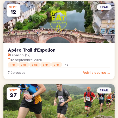
TRAIL
SEPT
12
Apéro Trail d’Espalion
Espalion (12)
12 septembre 2026
1 km
2 km
3 km
5 km
9 km
+2
Voir la course →
7 épreuves
TRAIL
SEPT
27