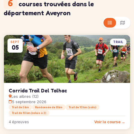
6
courses trouvées
dans le
département Aveyron
TRAIL
SEPT
05
Corrida Trail Del Talhac
Les albres (12)
5 septembre 2026
Trail de 5 km
Randonnée de 8 km
Trail de 10 km (solo)
Trail de 10 km (relais à 2)
Voir la course →
4 épreuves