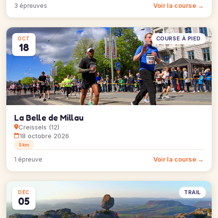
Voir la course →
3 épreuves
COURSE À PIED
OCT
18
La Belle de Millau
Creissels (12)
18 octobre 2026
5 km
Voir la course →
1 épreuve
TRAIL
DÉC
05