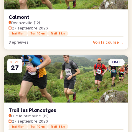
Calmont
Decazeville (12)
27 septembre 2026
Trail 5 km
Trail 10 km
Trail 18 km
Voir la course →
3 épreuves
TRAIL
SEPT
27
Trail les Plancatges
Luc la primaube (12)
27 septembre 2026
Trail 5 km
Trail 10 km
Trail 18 km