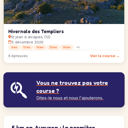
Hivernale des Templiers
St jean d alcapies (12)
5 décembre 2026
4 km
13 km
16 km
25 km
35 km
+1
Voir la course →
6 épreuves
Vous ne trouvez pas votre
course ?
Dites-le nous et nous l'ajouterons.
5 km en Aveyron : la première