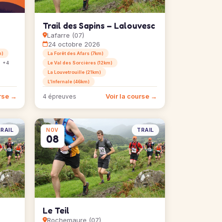
Trail des Sapins – Lalouvesc
Lafarre (07)
24 octobre 2026
m)
La Forêt des Afars (7km)
+4
Le Val des Sorcières (12km)
La Louvetrouille (21km)
L’Infernale (46km)
urse →
Voir la course →
4 épreuves
RAIL
TRAIL
NOV
08
Le Teil
Rochemaure (07)