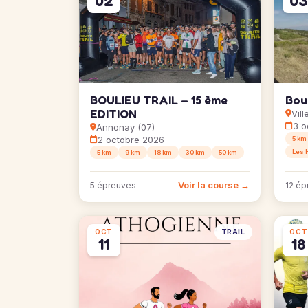
02
03
BOULIEU TRAIL – 15 ème
Boul
EDITION
Vil
3 o
Annonay (07)
2 octobre 2026
5 km
Les 
5 km
9 km
18 km
30 km
50 km
Voir la course →
5 épreuves
12 ép
TRAIL
OCT
OCT
11
18