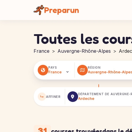
Panneau de gestion des cookies
Preparun
Toutes les cou
France
Auvergne-Rhône-Alpes
Arde
PAYS
RÉGION
DÉPARTEMENT DE
AUVERGNE-
↳
AFFINER
31
courses trouvées
dans le 