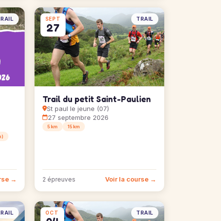
RAIL
TRAIL
SEPT
27
Trail du petit Saint-Paulien
St paul le jeune (07)
27 septembre 2026
5 km
15 km
m)
urse →
Voir la course →
2 épreuves
RAIL
TRAIL
OCT