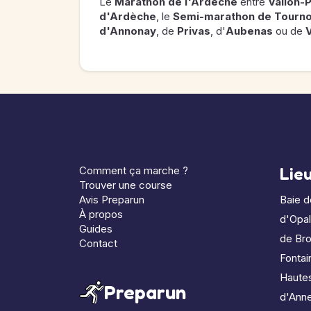
Le
Marathon de l'Ardèche
entre
Vallon-
d'Ardèche
, le
Semi-marathon de Tourno
d'Annonay
, de
Privas
, d'
Aubenas
ou de
V
Comment ça marche ?
Lie
Trouver une course
Avis Preparun
Baie 
À propos
d'Opa
Guides
de Bro
Contact
Fontai
Haute
Preparun
d'Ann