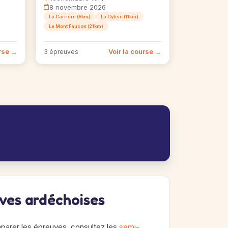
8 novembre 2026
La Carrière (8km)
La Cytise (11km)
Le Mont Faucon (21km)
urse →
Voir la course →
3 épreuves
uves ardéchoises
mparer les épreuves, consultez les
semi-