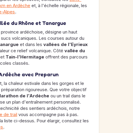
 km en Ardèche
et, à l'échelle régionale, les
e-Alpes
.
allée du Rhône et Tanargue
a province ardéchoise, désigne un haut
 sucs volcaniques. Les courses autour du
Tanargue
et dans les
vallées de l'Eyrieux
leur ce relief volcanique. Côté
vallée du
et
Tain-l'Hermitage
offrent des parcours
icoles classés.
 Ardèche avec Preparun
t, la chaleur estivale dans les gorges et le
e préparation rigoureuse. Que votre objectif
arathon de l'Ardèche
ou un trail dans le
e un plan d'entraînement personnalisé.
technicité des sentiers ardéchois, notre
 de trail
vous accompagne pas à pas.
 liste ci-dessus. Pour élargir, consultez les
es
.