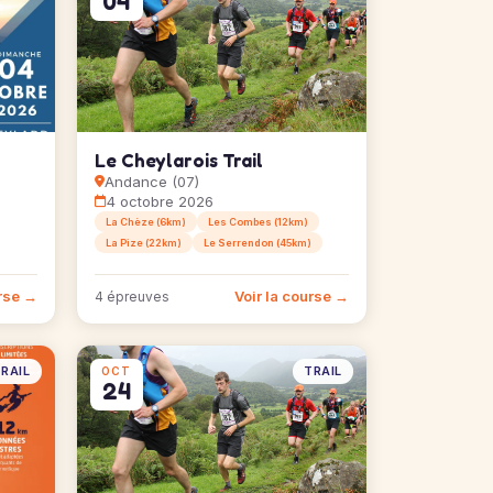
04
Le Cheylarois Trail
Andance (07)
4 octobre 2026
La Chèze (6km)
Les Combes (12km)
La Pize (22km)
Le Serrendon (45km)
urse →
Voir la course →
4 épreuves
RAIL
TRAIL
OCT
24