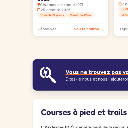
7 n
Charmes sur rhone (07)
25 octobre 2026
La C
Le C
12 km de l'Eyrieux
Marathon 42km
Voir la course →
2 épreuves
3 ép
Vous ne trouvez pas vo
Dites-le nous et nous l'ajoutero
Courses à pied et trail
L'
Ardèche (07)
, département de la région