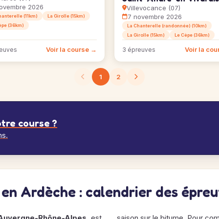
ovembre 2026
Villevocance (07)
7 novembre 2026
hanterelle (11km)
La Girolle (15km)
èpe (36km)
La Chanterelle (randonnée) (10km)
La Girolle (15km)
Le Cèpe (36km)
Voir la course →
Voir la co
reuves
3 épreuves
1
2
tre course ?
ns.
s en Ardèche : calendrier des épre
Auvergne-Rhône-Alpes
, est
saison sur le bitume. Pour co