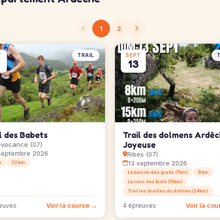
1
2
TRAIL
T
T
SEPT
13
l des Babets
Trail des dolmens Ardèc
Joyeuse
levocance (07)
septembre 2026
Ribes (07)
13 septembre 2026
m
20 km
Le balcon des grads (7km)
8 km
Le ranc des biols (15km)
Trail les drailles du dolmen (24km)
Voir la course →
Voir la co
euves
4 épreuves