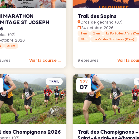
I MARATHON
Trail des Sapins
MITAGE ST JOSEPH
Cros de georand (07)
6
24 octobre 2026
1 km
2 km
La Forêt des Afars (7k
bles (07)
octobre 2026
8 km
Le Val des Sorcières (12km)
m
21 km
Voir la course →
Voir la co
euves
9 épreuves
TRAIL
T
NOV
07
il des Champignons 2026
Trail des Champignons –
Saint-André-en-Vivarais
lhares (07)