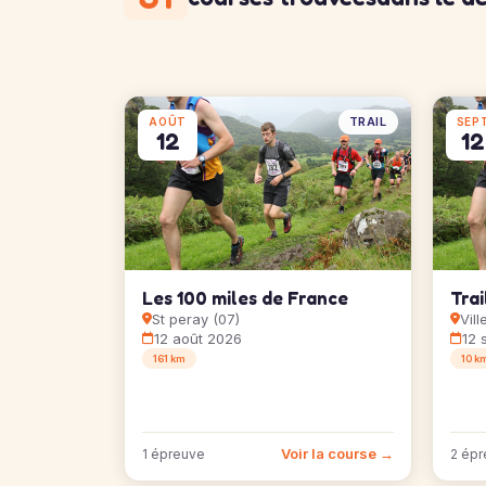
TRAIL
AOÛT
SEP
12
12
Les 100 miles de France
Trai
St peray (07)
Vil
12 août 2026
12 
161 km
10 k
Voir la course →
1 épreuve
2 épr