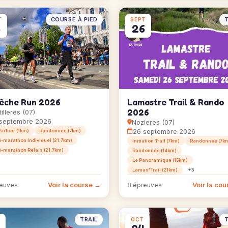
COURSE À PIED
T
T
SEPT
6
26
èche Run 2026
Lamastre Trail & Rando
2026
illeres (07)
septembre 2026
Nozieres (07)
26 septembre 2026
Partner (1km)
Randonnée (7km)
-marathon Individuel (21.7km)
Initiation Trail (7km)
Randonnée (7k
-marathon Relais (21.7km)
Randonnée (14km)
Le Panoramique (15km)
Lamas'Trail (21km)
+3
Voir la course →
Voir la co
reuves
8 épreuves
TRAIL
T
OCT