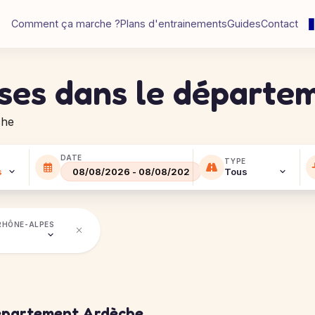
Comment ça marche ?
Plans d'entrainements
Guides
Contact
rses dans le départ
che
DATE
TYPE
RHÔNE-ALPES
département Ardèche