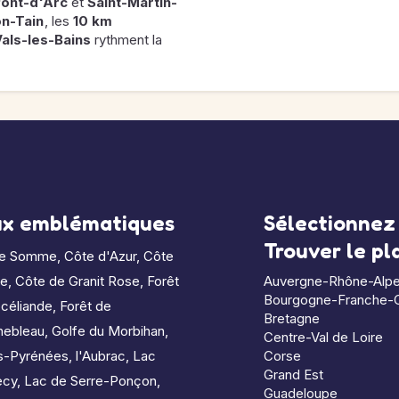
Pont-d'Arc
et
Saint-Martin-
n-Tain
, les
10 km
als-les-Bains
rythment la
ux emblématiques
Sélectionnez 
Trouver le p
de Somme
,
Côte d'Azur
,
Côte
le
,
Côte de Granit Rose
,
Forêt
Auvergne-Rhône-Alp
Bourgogne-Franche-
céliande
,
Forêt de
Bretagne
nebleau
,
Golfe du Morbihan
,
Centre-Val de Loire
s-Pyrénées
,
l'Aubrac
,
Lac
Corse
Grand Est
ecy
,
Lac de Serre-Ponçon
,
Guadeloupe