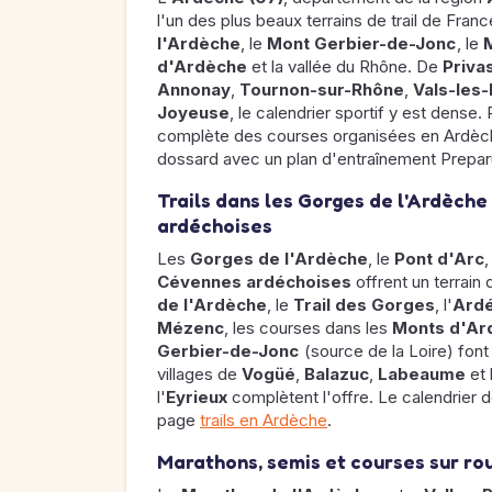
l'un des plus beaux terrains de trail de Fra
l'Ardèche
, le
Mont Gerbier-de-Jonc
, le
d'Ardèche
et la vallée du Rhône. De
Priva
Annonay
,
Tournon-sur-Rhône
,
Vals-les-
Joyeuse
, le calendrier sportif y est dense.
complète des courses organisées en Ardèch
dossard avec un plan d'entraînement Prepar
Trails dans les Gorges de l'Ardèche
ardéchoises
Les
Gorges de l'Ardèche
, le
Pont d'Arc
,
Cévennes ardéchoises
offrent un terrain 
de l'Ardèche
, le
Trail des Gorges
, l'
Ardé
Mézenc
, les courses dans les
Monts d'Ar
Gerbier-de-Jonc
(source de la Loire) font
villages de
Vogüé
,
Balazuc
,
Labeaume
et 
l'
Eyrieux
complètent l'offre. Le calendrier dé
page
trails en Ardèche
.
Marathons, semis et courses sur ro