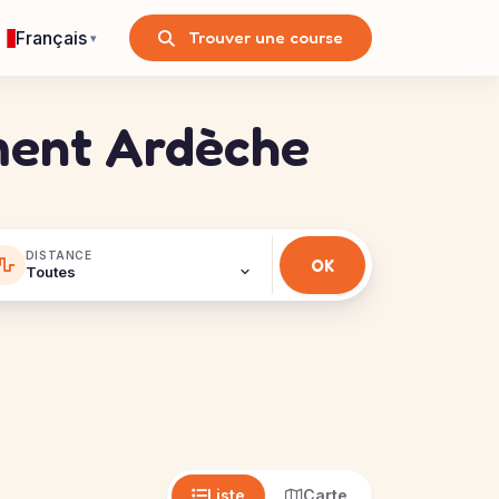
Français
Trouver une course
▾
ement Ardèche
DISTANCE
Liste
Carte