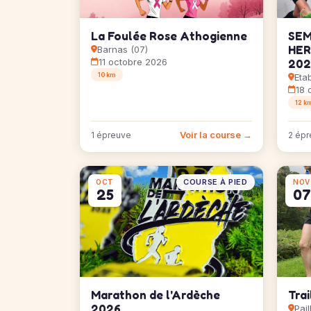
La Foulée Rose Athogienne
SEM
HER
Barnas (07)
11 octobre 2026
202
10 km
Eta
18 
12 k
Voir la course →
1 épreuve
2 épr
COURSE À PIED
OCT
NOV
25
07
Marathon de l'Ardèche
Tra
2026
Pai