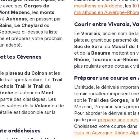
nce avec ses
Gorges de
marathons en Ardèche
, les
10
Mont Mézenc
, les
monts
marathons en Auvergne-Rhôn
s
à
Aubenas
, en passant par
Courir entre Vivarais, V
Bains
,
Le Cheylard
ou
 Retrouvez ci-dessus la liste
Le
Vivarais
, ancien nom de l
e et préparez votre prochain
plateau granitique parsemé de
un adapté.
Suc de Sara
, du
Massif du 
et de la
Beaume
mettent en va
 et les Cévennes
Rhône
,
Tournon-sur-Rhône
plus roulants entre coteaux vit
 le
plateau du Coiron
et les
Préparer une course en
de trail spectaculaire. Le
Trail
chois Trail
, le
Trail du
L'altitude, le dénivelé importan
dèche
et autour du
Mont
terrain rocailleux imposent un
 partie des classiques. Les
soit le
Trail des Gorges
, le
M
les vallées de la
Volane
ou de
Mézenc, Preparun vous propos
taillé est disponible sur la
Pour aborder le dénivelé et la 
guide pour
préparer une course
Choisissez votre course dans la
ute ardéchoises
trails en Auvergne-Rhône-Alp