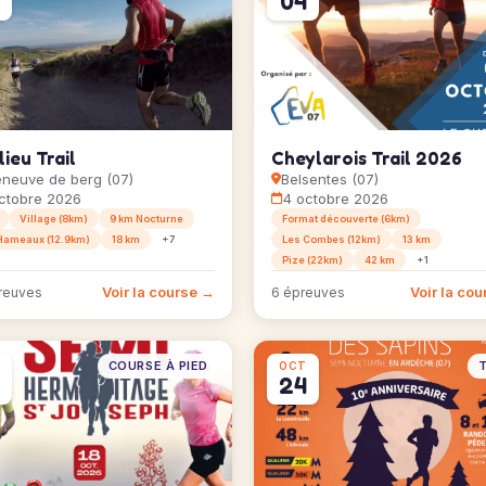
04
ieu Trail
Cheylarois Trail 2026
leneuve de berg (07)
Belsentes (07)
ctobre 2026
4 octobre 2026
Village (8km)
9 km Nocturne
Format découverte (6km)
Hameaux (12.9km)
18 km
+7
Les Combes (12km)
13 km
Pize (22km)
42 km
+1
Voir la course →
Voir la co
reuves
6 épreuves
COURSE À PIED
T
OCT
24