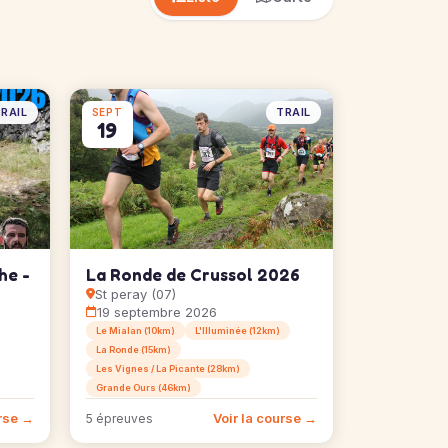
RAIL
TRAIL
SEPT
19
he -
La Ronde de Crussol 2026
St peray (07)
19 septembre 2026
Le Mialan (10km)
L'Illuminée (12km)
La Ronde (15km)
Les Vignes / La Picante (28km)
Grande Ours (46km)
urse →
Voir la course →
5 épreuves