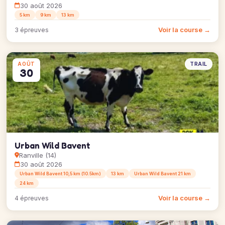
30 août 2026
5 km
9 km
13 km
Voir la course →
3 épreuves
TRAIL
AOÛT
30
Urban Wild Bavent
Ranville (14)
30 août 2026
Urban Wild Bavent 10,5 km (10.5km)
13 km
Urban Wild Bavent 21 km
24 km
Voir la course →
4 épreuves