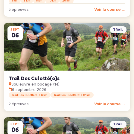
1 km
3 km
5 km
10 km
20 km
Voir la course →
5 épreuves
TRAIL
SEPT
06
Trail Des Culotté(e)s
Souleuvre en bocage (14)
6 septembre 2026
Trail Des Culotté(e)s 6 km
Trail Des Culotté(e)s 12 km
Voir la course →
2 épreuves
TRAIL
SEPT
06