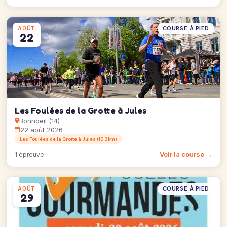
COURSE À PIED
AOÛT
22
Les Foulées de la Grotte à Jules
Bonnoeil (14)
22 août 2026
Les Foulées de la Grotte à Jules (10.3km)
Voir la course →
1 épreuve
COURSE À PIED
AOÛT
29