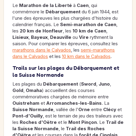
Le
Marathon de la Liberté
à
Caen
, qui
commémore le
Débarquement
du 6 juin 1944, est
l'une des épreuves les plus chargées d'histoire du
calendrier français. Le
Semi-marathon de Caen
,
les
20 km de Honfleur
, les
10 km de Caen
,
Lisieux
,
Bayeux
,
Deauville
ou
Vire
rythment la
saison. Pour comparer les épreuves, consultez les
marathons dans le Calvados
, les
semi-marathons
dans le Calvados
et les
10 km dans le Calvados
.
Trails sur les plages du Débarquement et
la Suisse Normande
Les plages du
Débarquement
(
Sword
,
Juno
,
Gold
,
Omaha
) accueillent des courses
commémoratives chargées de mémoire entre
Ouistreham
et
Arromanches-les-Bains
. La
Suisse Normande
, vallée de l'
Orne
entre
Clécy
et
Pont-d'Ouilly
, est le terrain de jeu des traileurs avec
les
Roches d'Oëtre
et le
Mont Pinçon
. Le
Trail de
la Suisse Normande
, le
Trail des Roches
d'Oëtre
et les courses dans la
forêt de Cinglais