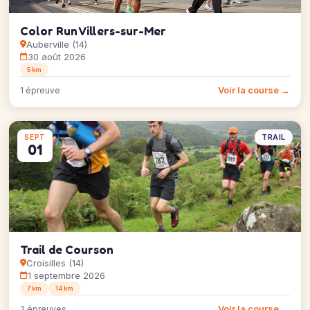
Color Run Villers-sur-Mer
Auberville (14)
30 août 2026
5 km
Voir la course →
1 épreuve
TRAIL
SEPT
01
Trail de Courson
Croisilles (14)
1 septembre 2026
7 km
14 km
Voir la course →
2 épreuves