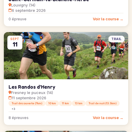
Louvigny (14)
6 septembre 2026
Voir la course →
0 épreuve
TRAIL
SEPT
11
Les Randos d'Henry
Fresney le puceux (14)
11 septembre 2026
Trail découverte (7km)
10 km
11 km
13 km
Trail de nuit (13.5km)
+3
Voir la course →
8 épreuves