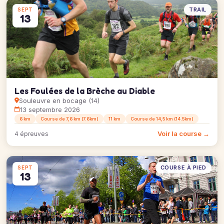
TRAIL
SEPT
13
Les Foulées de la Brèche au Diable
Souleuvre en bocage (14)
13 septembre 2026
6 km
Course de 7,6 km (7.6km)
11 km
Course de 14,5 km (14.5km)
Voir la course →
4 épreuves
COURSE À PIED
SEPT
13