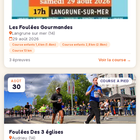
Les Foulées Gourmandes
Langrune sur mer (14)
29 août 2026
Course enfants 1,4 km (1.4km)
Course enfants 2,8 km (2.8km)
Course 13 km
Voir la course →
3 épreuves
COURSE À PIED
AOÛT
30
Foulées Des 3 églises
Audrieu (14)