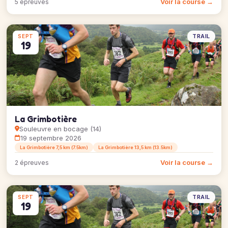
Voir la course →
5 épreuves
TRAIL
SEPT
19
La Grimbotière
Souleuvre en bocage (14)
19 septembre 2026
La Grimbotière 7,5 km (7.5km)
La Grimbotière 13,5 km (13.5km)
Voir la course →
2 épreuves
TRAIL
SEPT
19