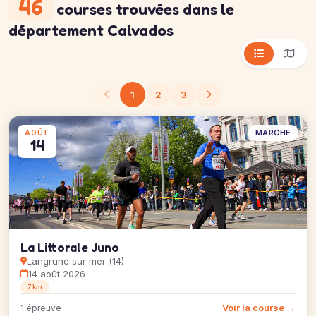
46
courses trouvées
dans le
département Calvados
1
2
3
MARCHE
AOÛT
14
La Littorale Juno
Langrune sur mer (14)
14 août 2026
7 km
Voir la course →
1 épreuve