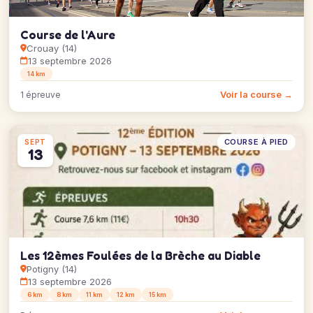
Course de l'Aure
Crouay (14)
13 septembre 2026
14 km
Voir la course →
1 épreuve
COURSE À PIED
SEPT
13
Les 12èmes Foulées de la Brèche au Diable
Potigny (14)
13 septembre 2026
6 km
8 km
11 km
12 km
15 km