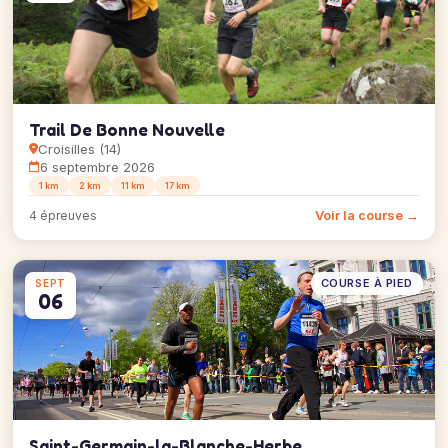
Trail De Bonne Nouvelle
Croisilles (14)
6 septembre 2026
1 km
2 km
11 km
17 km
Voir la course →
4 épreuves
COURSE À PIED
SEPT
06
Saint-Germain-la-Blanche-Herbe