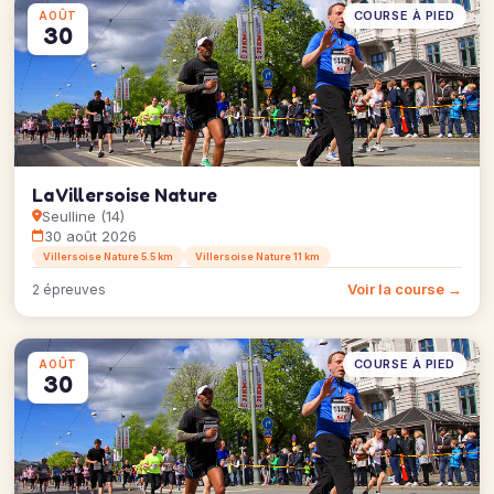
COURSE À PIED
AOÛT
30
La Villersoise Nature
Seulline (14)
30 août 2026
Villersoise Nature 5.5 km
Villersoise Nature 11 km
Voir la course →
2 épreuves
COURSE À PIED
AOÛT
30