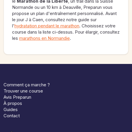
le
Marathon de la Liberté
, un trail dans la Suisse
Normande ou un 10 km à Deauville, Preparun vous
propose un plan d'entraînement personnalisé. Avant
le jour J à Caen, consultez notre guide sur
l'
hydratation pendant le marathon
. Choisissez votre
course dans la liste ci-dessus. Pour élargir, consultez
les
marathons en Normandie
.
Comment ça marche ?
Trouver une course
Avis Preparun
À propos
Guides
Contact