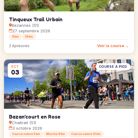
Tinqueux Trail Urbain
Bezannes (51)
27 septembre 2026
9 km
18 km
Voir la course →
2 épreuves
COURSE À PIED
OCT
03
Bazan'court en Rose
Chaltrait (51)
3 octobre 2026
Course nature 5 km
Marche 8 km
Course nature 10 km