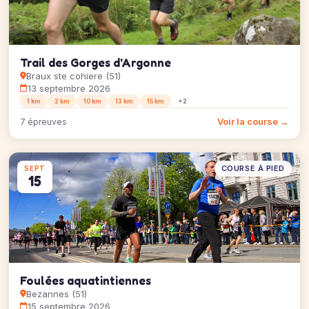
Trail des Gorges d'Argonne
Braux ste cohiere (51)
13 septembre 2026
1 km
2 km
10 km
13 km
15 km
+2
Voir la course →
7 épreuves
COURSE À PIED
SEPT
15
Foulées aquatintiennes
Bezannes (51)
15 septembre 2026