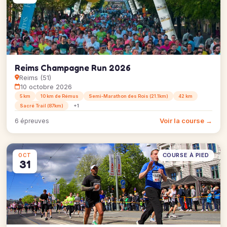
Reims Champagne Run 2026
Reims (51)
10 octobre 2026
5 km
10 km de Rémus
Semi-Marathon des Rois (21.1km)
42 km
Sacré Trail (87km)
+1
Voir la course →
6 épreuves
COURSE À PIED
OCT
31