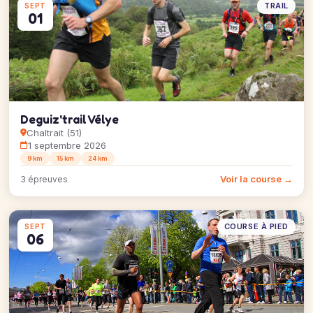
TRAIL
SEPT
01
Deguiz'trail Vélye
Chaltrait (51)
1 septembre 2026
9 km
15 km
24 km
Voir la course →
3 épreuves
COURSE À PIED
SEPT
06