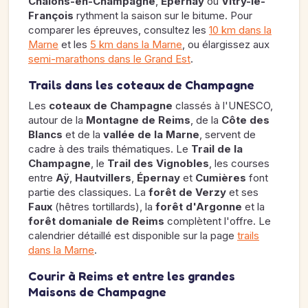
Châlons-en-Champagne
,
Épernay
ou
Vitry-le-
François
rythment la saison sur le bitume. Pour
comparer les épreuves, consultez les
10 km dans la
Marne
et les
5 km dans la Marne
, ou élargissez aux
semi-marathons dans le Grand Est
.
Trails dans les coteaux de Champagne
Les
coteaux de Champagne
classés à l'UNESCO,
autour de la
Montagne de Reims
, de la
Côte des
Blancs
et de la
vallée de la Marne
, servent de
cadre à des trails thématiques. Le
Trail de la
Champagne
, le
Trail des Vignobles
, les courses
entre
Aÿ
,
Hautvillers
,
Épernay
et
Cumières
font
partie des classiques. La
forêt de Verzy
et ses
Faux
(hêtres tortillards), la
forêt d'Argonne
et la
forêt domaniale de Reims
complètent l'offre. Le
calendrier détaillé est disponible sur la page
trails
dans la Marne
.
Courir à Reims et entre les grandes
Maisons de Champagne