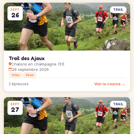
TRAIL
SEPT
26
Trail des Ajaux
Chalons en champagne (51)
26 septembre 2026
14 km
26 km
Voir la course →
2 épreuves
TRAIL
SEPT
27