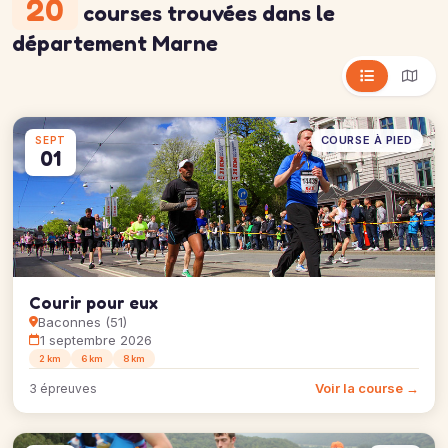
20
courses trouvées
dans le
département Marne
COURSE À PIED
SEPT
01
Courir pour eux
Baconnes (51)
1 septembre 2026
2 km
6 km
8 km
Voir la course →
3 épreuves