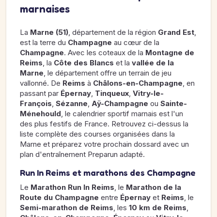
marnaises
La
Marne (51)
, département de la région
Grand Est
,
est la terre du
Champagne
au cœur de la
Champagne
. Avec les coteaux de la
Montagne de
Reims
, la
Côte des Blancs
et la
vallée de la
Marne
, le département offre un terrain de jeu
vallonné. De
Reims
à
Châlons-en-Champagne
, en
passant par
Épernay
,
Tinqueux
,
Vitry-le-
François
,
Sézanne
,
Aÿ-Champagne
ou
Sainte-
Ménehould
, le calendrier sportif marnais est l'un
des plus festifs de France. Retrouvez ci-dessus la
liste complète des courses organisées dans la
Marne et préparez votre prochain dossard avec un
plan d'entraînement Preparun adapté.
Run In Reims et marathons des Champagne
Le
Marathon Run In Reims
, le
Marathon de la
Route du Champagne
entre
Épernay
et
Reims
, le
Semi-marathon de Reims
, les
10 km de Reims
,