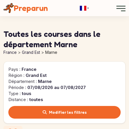
Panneau de gestion des cookies
Preparun
▾
Toutes les courses dans le
département Marne
France
Grand Est
Marne
Pays :
France
Région :
Grand Est
Département :
Marne
Période :
07/08/2026 au 07/08/2027
Type :
tous
Distance :
toutes
Modifier les filtres