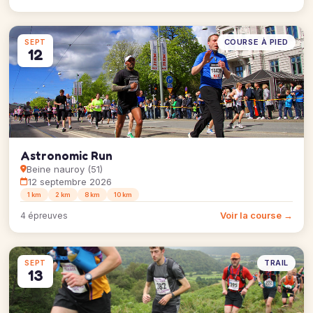
COURSE À PIED
SEPT
12
Astronomic Run
Beine nauroy (51)
12 septembre 2026
1 km
2 km
8 km
10 km
Voir la course →
4 épreuves
TRAIL
SEPT
13