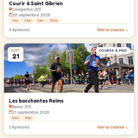
Courir à Saint Gibrien
Compertrix (51)
20 septembre 2026
1 km
3 km
5 km
10 km
Voir la course →
4 épreuves
COURSE À PIED
SEPT
21
Les bacchantes Reims
Reims (51)
21 septembre 2026
6 km
8 km
Voir la course →
2 épreuves