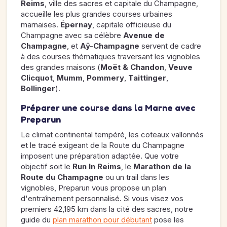
Reims
, ville des sacres et capitale du Champagne,
accueille les plus grandes courses urbaines
marnaises.
Épernay
, capitale officieuse du
Champagne avec sa célèbre
Avenue de
Champagne
, et
Aÿ-Champagne
servent de cadre
à des courses thématiques traversant les vignobles
des grandes maisons (
Moët & Chandon
,
Veuve
Clicquot
,
Mumm
,
Pommery
,
Taittinger
,
Bollinger
).
Préparer une course dans la Marne avec
Preparun
Le climat continental tempéré, les coteaux vallonnés
et le tracé exigeant de la Route du Champagne
imposent une préparation adaptée. Que votre
objectif soit le
Run In Reims
, le
Marathon de la
Route du Champagne
ou un trail dans les
vignobles, Preparun vous propose un plan
d'entraînement personnalisé. Si vous visez vos
premiers 42,195 km dans la cité des sacres, notre
guide du
plan marathon pour débutant
pose les