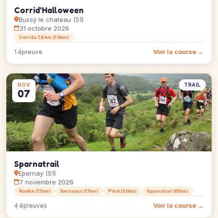
Corrid'Halloween
Bussy le chateau (51)
31 octobre 2026
Corrida 7,6 km (7.6km)
Voir la course →
1 épreuve
TRAIL
NOV
07
Sparnatrail
Epernay (51)
7 novembre 2026
Rookie (12km)
Bernaous (17km)
P'tiot (33km)
Sparnatrail (61km)
Voir la course →
4 épreuves