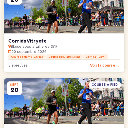
Corrida Vitryate
Blaise sous arzillieres (51)
20 septembre 2026
Course enfants (0.6km)
Course populaire (3km)
Corrida (10km)
Voir la course →
3 épreuves
COURSE À PIED
SEPT
20