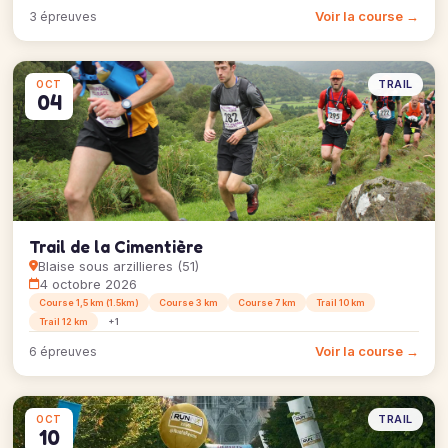
Voir la course →
3 épreuves
TRAIL
OCT
04
Trail de la Cimentière
Blaise sous arzillieres (51)
4 octobre 2026
Course 1,5 km (1.5km)
Course 3 km
Course 7 km
Trail 10 km
Trail 12 km
+1
Voir la course →
6 épreuves
TRAIL
OCT
10