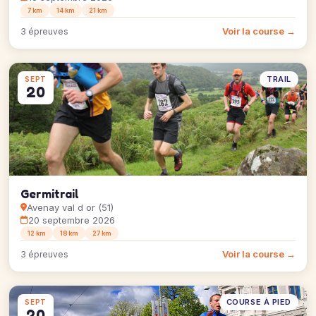
7 km
14 km
21 km
Voir la course →
3 épreuves
TRAIL
SEPT
20
Germitrail
Avenay val d or (51)
20 septembre 2026
12 km
18 km
27 km
Voir la course →
3 épreuves
COURSE À PIED
SEPT
20