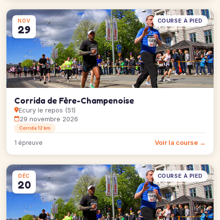
COURSE À PIED
NOV
29
Corrida de Fère-Champenoise
Ecury le repos (51)
29 novembre 2026
Corrida 12 km
Voir la course →
1 épreuve
COURSE À PIED
DÉC
20