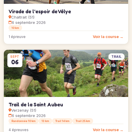
Virade de l'espoir de Vélye
Chaltrait (51)
6 septembre 2026
10 km
Voir la course →
1 épreuve
TRAIL
SEPT
06
Trail de la Saint Aubeu
Verzenay (51)
6 septembre 2026
Randonnée 10 km
13 km
Trail 14 km
Trail 25 km
Voir la course →
4 épreuves