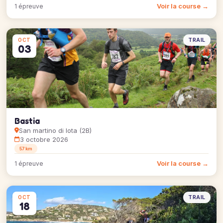
Voir la course →
1 épreuve
TRAIL
OCT
03
Bastia
San martino di lota (2B)
3 octobre 2026
57 km
Voir la course →
1 épreuve
TRAIL
OCT
18