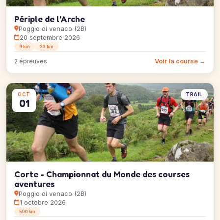
Périple de l'Arche
Poggio di venaco (2B)
20 septembre 2026
9 km
23 km
Voir la course →
2 épreuves
TRAIL
OCT
01
Corte - Championnat du Monde des courses
aventures
Poggio di venaco (2B)
1 octobre 2026
500 km