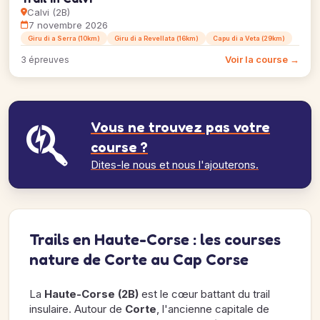
Calvi (2B)
7 novembre 2026
Giru di a Serra (10km)
Giru di a Revellata (16km)
Capu di a Veta (29km)
Voir la course →
3 épreuves
Vous ne trouvez pas votre
course ?
Dites-le nous et nous l'ajouterons.
Trails en Haute-Corse : les courses
nature de Corte au Cap Corse
La
Haute-Corse (2B)
est le cœur battant du trail
insulaire. Autour de
Corte
, l'ancienne capitale de