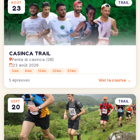
TRAIL
AOÛT
23
CASINCA TRAIL
Penta di casinca (2B)
23 août 2026
5 km
6 km
12 km
20 km
37 km
Voir la course →
5 épreuves
TRAIL
SEPT
20