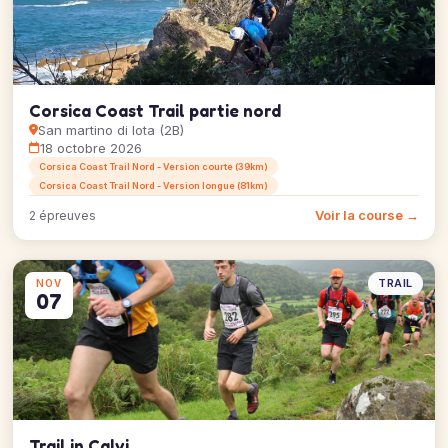
Corsica Coast Trail partie nord
San martino di lota (2B)
18 octobre 2026
Corsica Coast Trail Nord - Version courte (39km)
Corsica Coast Trail Nord - Version longue (81km)
Voir la course →
2 épreuves
TRAIL
NOV
07
Trail in Calvi