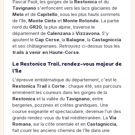
Pascal Paoli, les gorges de la
Restonica
et du
Tavignano
s'enfoncent vers les lacs glaciaires de
Melo
et de
Capitello
, sous les plus hauts sommets
de l'île,
Monte Cinto
et
Monte Rotondo
. La partie
nord du
GR20
, la plus alpine, traverse le
département de
Calenzana
à
Vizzavona
. S'y
ajoutent le
Cap Corse
, la
Balagne
, la
Castagniccia
et ses châtaigneraies. Retrouvez ci-dessus tous les
trails à venir en Haute-Corse
.
Le Restonica Trail, rendez-vous majeur de
l'île
L'épreuve emblématique du département, c'est le
Restonica Trail
à
Corte
: chaque été, ses parcours
emmènent les coureurs dans les gorges de la
Restonica
et la vallée du
Tavignano
, entre
bergeries, pozzines et crêtes granitiques. Une
course exigeante et spectaculaire, devenue l'un des
grands rendez-vous du trail méditerranéen. La
Via
Romana
, sur la côte orientale et en
Castagniccia
,
fait courir les anciens chemins de l'île dans une