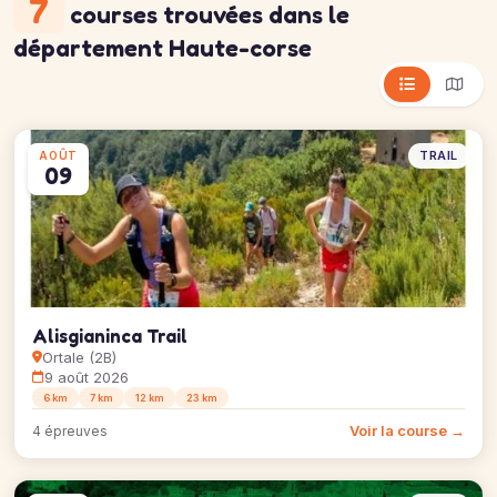
7
courses trouvées
dans le
département Haute-corse
TRAIL
AOÛT
09
Alisgianinca Trail
Ortale (2B)
9 août 2026
6 km
7 km
12 km
23 km
Voir la course →
4 épreuves